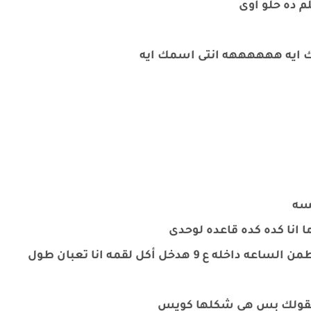
ده حلو اوى
مك ايه ههههههه انتى اسمك ايه
سه
 انا كده كده قاعده لوحدى
اشرف : انا هدخل ومن وقت والتانى هبقى اجى اطمن الساعه داخله ع 9 هدخل أكل لقمه انا تعبان طول
ه هقولك بس هى شكلها كويس