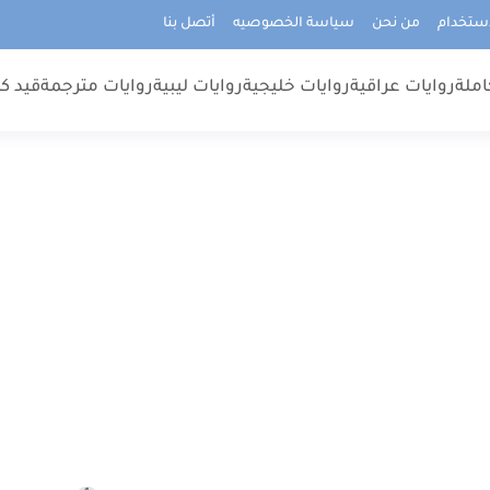
استخدام
من نحن
سياسة الخصوصيه
أتصل بنا
املة
روايات عراقية
روايات خليجية
روايات ليبية
روايات مترجمة
قيد كت