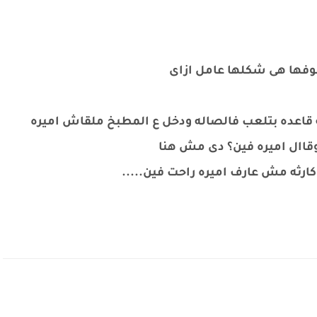
فها هى شكلها عامل ازاى
قاعده بتلعب فالصاله ودخل ع المطبخ ملقاش اميره
وقاال اميره فين؟ دى مش هنا
كارثه مش عارف اميره راحت فين.....