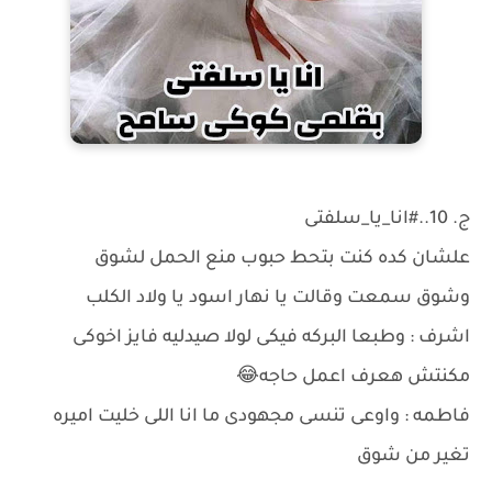
ج. 10..#انا_يا_سلفتى
علشان كده كنت بتحط حبوب منع الحمل لشوق
وشوق سمعت وقالت يا نهار اسود يا ولاد الكلب
اشرف : وطبعا البركه فيكى لولا صيدليه فايز اخوكى
مكنتش هعرف اعمل حاجه😂
فاطمه : واوعى تنسى مجهودى ما انا اللى خليت اميره
تغير من شوق