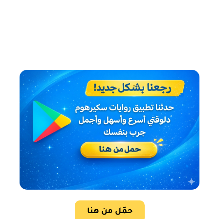
حمّل من هنا