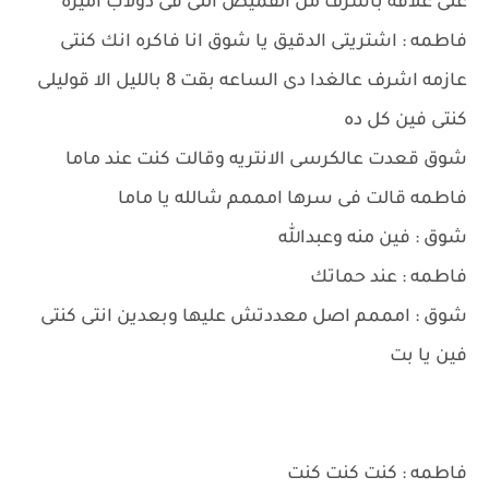
على علاقه بأشرف من القميص اللى فى دولاب اميره
فاطمه : اشتريتى الدقيق يا شوق انا فاكره انك كنتى
عازمه اشرف عالغدا دى الساعه بقت 8 بالليل الا قوليلى
كنتى فين كل ده
شوق قعدت عالكرسى الانتريه وقالت كنت عند ماما
فاطمه قالت فى سرها امممم شالله يا ماما
شوق : فين منه وعبدالله
فاطمه : عند حماتك
شوق : امممم اصل معددتش عليها وبعدين انتى كنتى
فين يا بت
فاطمه : كنت كنت كنت