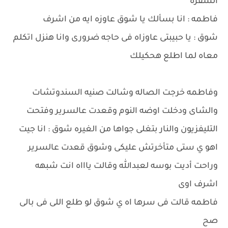
السفره
فاطمه : انا بسألك يا شوق عاوزه ايه من اشرف
شوق : يا حبيبتى عاوزاه فى حاجه ضرورى وانا هنزل اتكلم
معاه لما اطلع هحكيلك
وفاطمه خرجت الصاله وشالت صنيه السندوتشات
والشاى ودخلت اوضه النوم وقعدت عالسرير وفتحت
التليفزيون والنار بتغلى جواها من الغيره شوق : انا جيت
اهو ي ستى متأخرتش عليكى وشوق قعدت عالسرير
وراحت أديت بوسه لعبدالله وقالت ياااه انت شبهه
اشرف اوى
فاطمه قالت فى سرها اه ي شوق لو طلع اللى فى بالى
صح