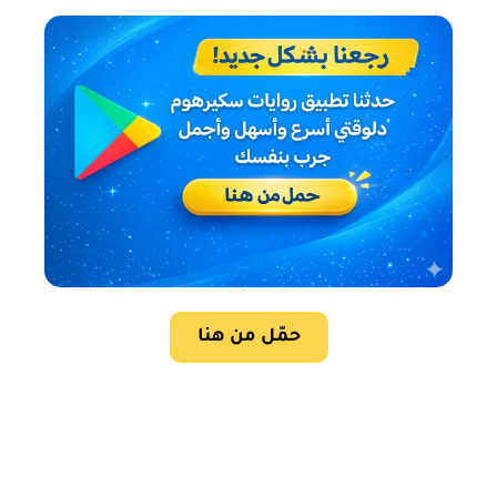
حمّل من هنا