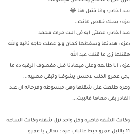
انزل على 6 الصبح ومحدش هيشوفك
عبد القادر : وانا قتيل هنا 😂
عزه : بحبك خلاص هانت..
عبد القادر : عملتى ايه فى البت مرات محمد
:عزه : هددتها وسقطها كمان ولو عملت حاجه تانيه والله
هقتلها زى ما قتلت عبد الله
عزه : انا طالعه وعلى ميعادنا قبل مقصوف الرقبه ده ما
يجى عمرو الكلب لاحسن يشوفنا وتبقى مصيبه...
وعزه طلعت على شقتها وهى مبسوطه وفرحانه ان عبد
القادر بقى معاها فالبيت...
وكانت الشقه فاضيه وكل واحد نزل شقته وكانت الساعه
11 بالليل عمرو خبط عالباب عزه : تعالى يا عمرو