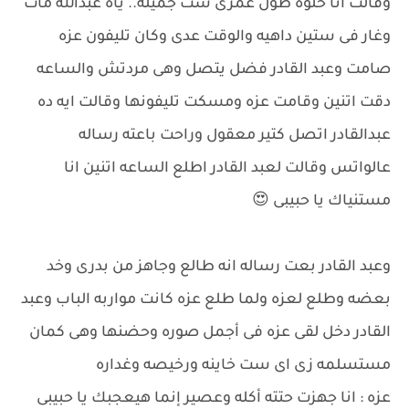
وقالت انا حلوه طول عمرى ست جميله.. ياه عبدالله مات
وغار فى ستين داهيه والوقت عدى وكان تليفون عزه
صامت وعبد القادر فضل يتصل وهى مردتش والساعه
دقت اتنين وقامت عزه ومسكت تليفونها وقالت ايه ده
عبدالقادر اتصل كتير معقول وراحت باعته رساله
عالواتس وقالت لعبد القادر اطلع الساعه اتنين انا
مستنياك يا حبيبى 😍
وعبد القادر بعت رساله انه طالع وجاهز من بدرى وخد
بعضه وطلع لعزه ولما طلع عزه كانت مواربه الباب وعبد
القادر دخل لقى عزه فى أجمل صوره وحضنها وهى كمان
مستسلمه زى اى ست خاينه ورخيصه وغداره
عزه : انا جهزت حتته أكله وعصير إنما هيعجبك يا حبيبى