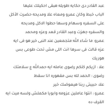
عبد القادر دى حكايه طويله هبقى احكيلك عليها
الباب خبط وكان عمرو ومعاه علا ومديحه حضرت الأكل
على السفره وسهام وسها حطوا الاكل ومديحه
والسفره جهزت وعبد القادر قعد وعزه ومحمد
عمرو: ما شاء الله متجمعين عند النبى خير هو فى ايه
عزه قالت فى سرها انت اللى مش تحت طوعى بس
هوريك
علا : ازيكم كلكم رضوى عامله ايه حمدالله ع سلامتك
رضوى : الحمد لله بس مقهوره انا سقط
علا: حبيبتى ربنا هيعوضك خير
عمرو : انتوا عاملين عزومه وابويا مكملش ولسه ميت ايه
القرف ده