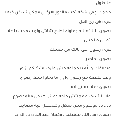
عالطول
محمد : وفى شقه تحت فالدور الارضى ممكن تسكن فيها
عزه : هى زى الفل
رضوى : انا تعبانه وعاوزه اطلع شقتى ولو سمحت يا علا
تعالى طلعينى
عزه : رضوى خلى بالك من نفسك
رضوى : حاضر
عبدالقادر والله يا جماعه مش عارف اشكركم ازاى
وعلا طلعت مع رضوى واول ما دخلوا شقه رضوى
رضوى : علا عملتى ايه
علا : للأسف معملتش حاجه ومش هدخل فالموضوع
ده.. ده موضوع مش سهل وهتحصل فيه مصايب
رضوى : هى اللى سقطتنى وكمان عبد القادر ده الراجل