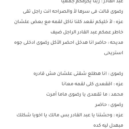
عبد القادر : ربنا يكرمكم جمعيا
رضوى قالت فى سرها لأ والصراحه انت راجل تقى
عزه : لأ خليكم نقعد كلنا ناكل لقمه مع بعض علشان
خاطر عمكم عبد القادر الراجل ضيف
مديحه : حاضر انا هدخل احضر الأكل رضوى ادخلى جوه
استريحى
رضوى : انا هطلع شقتى علشان مش قادره
عزه : اققعدى كلى لقمه معانا
محمد : ما تقعدى يا رضوى ماما أمرت
رضوى : حاضر
عزه : وحشتنا يا عبد القادر بس مالك يا اخويا شكلك
مبهدل ليه كده