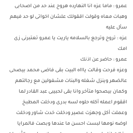
عمرو : ماما عزه انا النهارده هروح عند حد من اصحابى
وهبات معاه وقولت اققولك علشان اخواتى لو حد فيهم
سأل عليه
عزه : تروح وترجع بالسلامه ياريت يا عمرو تعتبرنى زى
امك
عمرو : حاضر عن اذنك
وعزه فرحت وقالت ياااه البيت بقى فاضى محمد بيصحى
عالضهر وينزل شغله والبنات مشغولين مع رجالتهم
وكمان بيصحوا متأخر وانا بقى لحبيبى عبد القادر لما
اققوم اعمله أكله حلوه لسه بدرى ودخلت المطبخ
وعملت أكل وجهزت عصير ودخلت خدت شاور ودخلت
اوضه نومها لبست احسن ما عندها وبصت فالمرايا