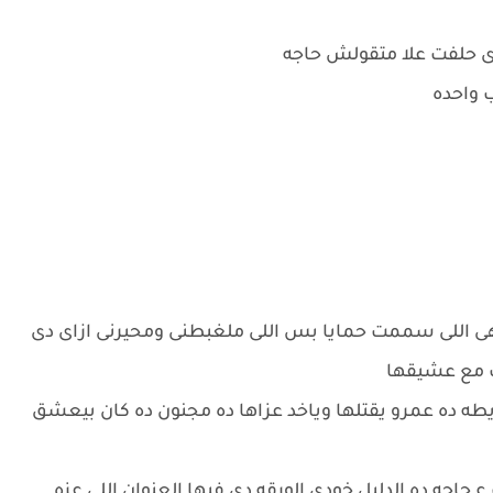
 حلفت علا متقولش حاجه
ب واحده
ها هى اللى سممت حمايا بس اللى ملغبطنى ومحيرنى ازاى دى
ت مع عشيقها
شايطه ده عمرو يقتلها وياخد عزاها ده مجنون ده كان بيعشق
اجه ده الدليل خودى الورقه دى فيها العنوان اللى عزه