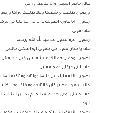
علا : حاضر اسبقى وانا طالعه وراكى
ورضوى طلعت ع شقتها وعلا طلعت وراها ورضوى
رضوى : انا عاوزه اققولك ع حاجه احنا كلنا فى مرك
علا : قولى
رضوى : عزه بتخون عم عبدالله الله يرحمه
علا: يا نهار اسود انتى بتقولى ايه اسكتى خالص
رضوى : وكمان حماتك عايشه بس فين معرفش
علا : انتى عرفتى ده كله منين
رضوى : انا معايا دليل عليها وواثقه ومتأكده ان
كانت بره والعصير كان فالتلاجه ومغلف وهى كان
علا : حبيبتى اوعى حد يعرف الكلام ده لان الدنيا 
ابوه
رضوى : انا مقدرش اتكلم فى اى حاجه بس هقولك ع ح