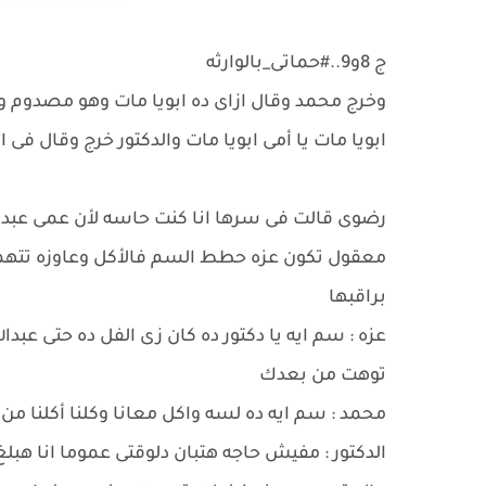
ج 8و9..#حماتى_بالوارثه
وخرج محمد وقال ازاى ده ابويا مات وهو مصدوم 
ابويا مات يا أمى ابويا مات والدكتور خرج وقال فى 
رضوى قالت فى سرها انا كنت حاسه لأن عمى عبدالله 
معقول تكون عزه حطط السم فالأكل وعاوزه تتهمنى 
براقبها
عزه : سم ايه يا دكتور ده كان زى الفل ده حتى عبدا
توهت من بعدك
محمد : سم ايه ده لسه واكل معانا وكلنا أكلنا من ا
الدكتور : مفيش حاجه هتبان دلوقتى عموما انا هبل