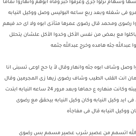
وسهام نزلوا جرى وعرفوا خبر وفاه ابوهم وانهاروا تماما
مرو فى شغله وبعد ربع ساعه البوليس وصل ووكيل النيابه
وا رضوى ومحمد قال رضوى عمرها متأذى ابوه ولا اى حد فيهم
 بياكلوا مع بعض من نفس الأكل وخدوا الأكل علشان يتحلل
 عبدالله جثه هامده وخرج عبدالله جثمه
صل وشاف ابوه جثه وانهار وقال لأ يا حج اوعى تسبنى انا
مان انت القلب الطيب وشاف رضوى زيها زى المجرمين وقال
رضوى لأ رضوى متعملش كده وكان معاه علا خطيبته وكانت منهاره ع حماها وبعد مرور 24 ساعه النيابه ابتدت
ايد وكيل النيابه وكان وكيل النيابه بيحقق مع رضوى
 ووكيل النيابه قال فى مفاجأه
عبدالله اتسمم من عصير شرب عصير مسمم بس رضوى