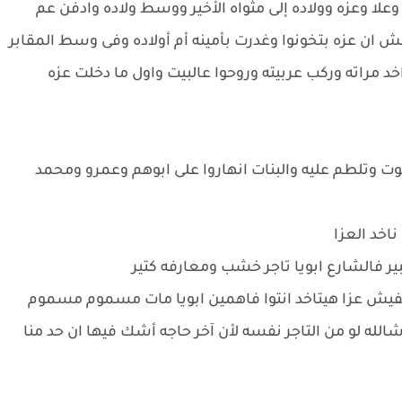
لا وعزه وولاده إلى مثواه الأخير ووسط ولاده وادفن عم
 ان عزه بتخونوا وغدرت بأمينه أم أولاده وفى وسط المقابر
د مراته وركب عربيته وروحوا عالبيت واول ما دخلت عزه
لطم عليه والبنات انهاروا على ابوهم وعمرو ومحمد
اخد العزا
ير فالشارع ابويا تاجر خشب ومعارفه كتير
يش عزا هيتاخد انتوا فاهمين ابويا مات مسموم مسموم
له لو من التاجر نفسه لأن آخر حاجه أشك فيها ان حد منا