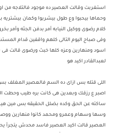
استغربت وقالت العصير ده موجود فالتلاجه من ا
وحماها بيحبوا وع طول بيشربوا وكمان بيشتريه 
كلام رضوى ووكيل النيابه أمر بدفن الجثه وأمر بخر
وفى صباح اليوم التالى كلهم واقفين قدام المست
اسود ومنهارين وعزه كلها خبث ورضوى قالت فى س
لعبدالقادر اكيد هو
اللى قتله بس ازاى ده السم فالعصير المغلف بس ا
اصبر ع رزقك وبعدين هى كانت بره طيب وحطت السم
ساكته عن الحق وكده بضلل الحقيقه بس مين هيص
وسها وسهام وعمرو ومحمد كانوا منهارين ووصلت 
العصير قالت اكيد العصير فاسد محدش يتجرأ يحط