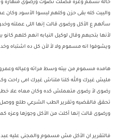
حاله تسمم وعزه فضلت تصوت ورضوى منهاره وسها 
والبيت كله بقى حزن وكلهم لبسوا الأسود وكان ع
سألهم ع الأكل ورضوى قالت إنها اللى عملته وخد
لأنها بتحبهم وقال لوكيل النيابه انهم كلهم كانو
ويشوفوا انه مسموم ولا لأ لأن كل ده اشتباه وخدوا
هامده مسموم من بيته وسط مراته وعياله وعمروا و
مليش غيرك والله كلنا ملناش غيرك امى راحت وك
تحقق فالقضيه وتقرير الطب الشرعي طلع ووصل فى 
ورضوى قالت إنها أكلت من الأكل وجوزها وعزه كمان
فالتقرير ان الأكل مش مسموم والمجنى عليه 