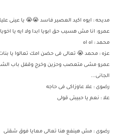
مديحه : ايوه اكيد العصير فاسد 😭😭 يا عينى عليك 
عمرو: انا مش هسيب حق ابويا ابدا ولا ايه يا اخويا ال
محمد : اه اه
عزه : محمد 😭 تعالى فى حضن امك تعالوا يا بنا
عمرو مشى متعصب وحزين وخرج وقفل باب الشقه 
الجانى...
رضوى : علا عاوزاكى فى حاجه
علا : نعم يا حبيبتى قولى
رضوى : مش هينفع هنا تعالى معايا فوق شقتى