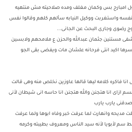
ول امبارح بس وكمان مغلف ومده صلاحيته مش منتهيه
بنفسه واستغربت ووكيل النيابه سألهم كلهم وقالوا نفس
وج رضوى وجارى البحث عن الجانى...
شفى مستنين جثمان عبدالله والحزن ع ملامحهم ولابسين
رها اكيد انتى فرحانه علشان مات ويفضى بقى الجو
نا فاكره كلامه ليها قالها عاوزين نخلص منه وهى قالت
 ازاى انا هتجنن والله هتجنن انا حاسه انى شيطان لأنى
دقنى يارب يارب
مديحه وانهارت لما عرفت خبر وفاه ابوها ولما عرفت
 سم لأبويا لأنه سيد الناس ومعروف بطيبته وكرمه