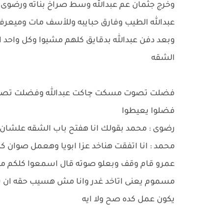
وخرج جثمان عم عبدالله وسط صراخ بناته ورضوى وع
عبدالله الطيب وفارق حبايبه وللأسف مات وميعرفش
وبعد دفن عبدالله بدقايق كلهم مشيوا وكل واحد اخ
الشقه
فضلت تصوت مسكت چاكت عبدالله وفضلت تصوت وت
فضلوا يعيطوا
رضوى : محمد بقولك انا هفتح باب الشقه علشان ن
محمد : انا اتفقت هناخد عزا ابويا وهعمل صوان كب
عمرو قام وقف وبعلو صوته قال اسمعوا كلكم مف
مسموم يعنى اتاخد غدر وانا مش هسيب حقه ان شال
يكون عمل كده صح ولا ايه