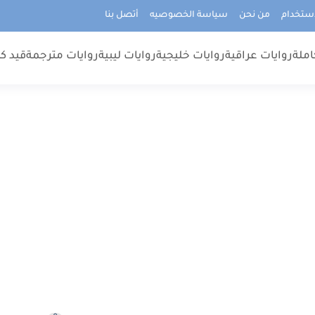
استخدام
من نحن
سياسة الخصوصيه
أتصل بنا
املة
روايات عراقية
روايات خليجية
روايات ليبية
روايات مترجمة
قيد كت