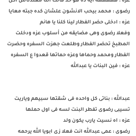
عزه : هههههه ايه ده هو حد قالك اننا معندناش أكل
رضوى : محمد بيحب الانشون علشان كده جبته معايا
عزه : ادخلى حضر الفطار لينا كلنا يا هانم
وفعلا رضوى وهى مضايقه من أسلوب عزه ودخلت
المطبخ تحضر الفطار وطلعت جهزت السفره وحضرت
الفطار ومحمد وحماها وعزه حماتها قعدوا ع السفره
عزه : فين البنات يا عبدالله
عبدالله : بناتى كل واحده فى شقتها سبيهم وياريت
تسيبى رضوى تفطر البنت لسه فى اول حملها
عزه : اه نسيت يارب يكون ولد
رضوى : عمى عبدالله انت فعلا زى ابويا الله يرحمه