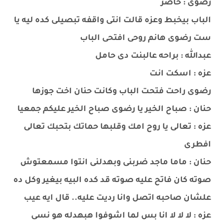
رضوى : حاضر
الباب بيخبط وعزه قالت انتى واقفه تبصيلى كده ليه يا
ست رضوى هانم روحى افتحى الباب
عبدالله : براحه عالبنت دى حامل
عزه : اسكت انت
رضوى راحت فتحت الباب وكانت حنان اخت جوزها
حنان : صباح الخير يا رضوى صباح الخير عليكم جمعيا
عزه : تعالى يا روح امك وقلبها حماتك بتحبك تعالى
افطرى
حنان : ماما ماجد ضربنى وبهدلنى انتوا مسمعتوش
صوته كان فاتح عليه صوته قد كده البيه بيغير وكل ده
علشان صاحبه اتصل وانا رديت عليه.. قال ايه عيب
عزه : لا لا لا انا بس لما اشوفوا هبهدله هو نسى