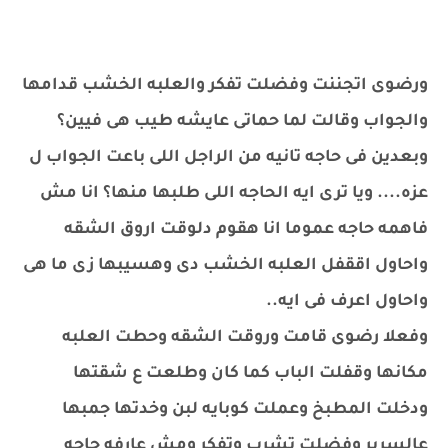
ورضوى اتجننت وفضلت تفكر والعلبه الخشب قدامها
والجواب وقالت لما حماتى عايشه طيب هى فيين؟
وبعدين فى حاجه تانيه من الراجل اللى باعت الجواب ل
عزه.... ويا ترى ايه الحاجه اللى طلبها منها؟ انا مش
فاهمه حاجه عموما انا هقوم دلوقت اروق الشقه
واحاول اققفل العلبه الخشب دى وهسيبها زى ما هى
واحاول اعرف فى ايه..
وفعلا رضوى قامت وروقت الشقه وحطت العلبه
مكانها وقفلت الباب كما كان وطلعت ع شقتها
ودخلت المطبخ وعملت كوبايه لبن وخدتها جمبها
عالسرير وفضلت تشرب وتفكر ومش عارفه حاجه