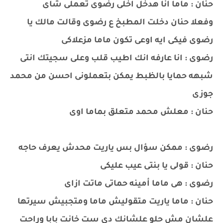
حنان : ماما انا هدخل اخلى رضوى تعملى شاى
وفعلا حنان دخلت المطبخ ع رضوى وقالت مالك يا
رضوى فيكى ايه اوعى تكون ماما مزعلاكى
رضوى : انا عارفه انك اطيب قلب وعلى سجيتك انتى
شبهه حمايا بالظبط يمكن بتعملونى احسن من محمد
جوزى
حنان : معلش محمد متعلق بماما اوى
رضوى : ممكن سؤال بس ياريت محدش يعرف حاجه
حنان : قولى يا بنتى عيب عليكى
رضوى : هى ماما أمينه حماتى ماتت ازاى
حنان : ماما ياريت متقوليش ماما ومتجبيش سيرتها
علشان مش حلو علشانك دى ست خانت بابا وراحت