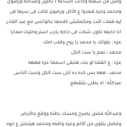
وصل من شغله وكانت الساعه 7 بالليل وعبدالله ورضوى
ومحمد وعزه قعدوا ع الأكل ورضوى قالت فى سرها هى
ليه قفلت النت ومكملتش كلامها عالواتس مع عبد القادر
انا خايفه تكون شكت فى حاجه يارب استر وخليك معايا
عزه : بقولك يا محمد يا روح وقلب امك
محمد : نعم يا ست الكل
عزه : ع اتفقنا لو بنت هتبقى اسمها عزه هههه
محمد : ههه بس كده ده انتى ست الكل وست الناس
عبدالله : اه بطنى بتتقطع
وعبدالله فضل يصرخ ومسك بطنه ووقع عالأرض
وفضل يتلوى من الألم وعزه واقفه ومحمد هيتجنن ع ابوه