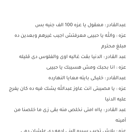
عبدالقادر : معقول يا عزه 100 الف جنيه بس
عزه : والله يا حبيبى معرفتش اجيب غيرهم وبعدين ده
مبلغ محترم
عبد القادر : الدنيا بقت غاليه اوى والفلوس دى قليله
عزه : انا بحبك ومش هسيبك يا حبيبى
عبدالقادر : خليكى بايته معايا النهارده
عزه : يا مصيبتى انت عاوز عبدالله يشك فيه ده كان يفرج
عليه الدنيا
عبد القادر : يااه امتى نخلص منه بقى زى ما خلصنا من
أمينه
عزه : بلاش تجيب سيره البنى ادمه دى علشان دمى