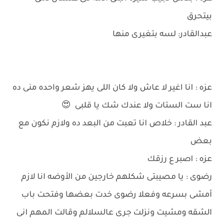
بيتحرق
عبدالقادر: لسه بتغيرى منها
عزه : انا اغير لا عاش ولا كان اللى يهز شعر واحده منى ده
انا ست الستات ولا عندك شك يا قلبى 😍
عبد القادر : خلاص انا تعبت من البعد ده ولازم نكون مع
بعض
عزه : اصبر ع رزقك
رضوى : يا مصيبتى شكلهم خارجين من الأوضه انا لازم
أمشى بسرعه وفعلا رضوى خدت بعضها وفتحت باب
الشقه ومشيت ونزلت جرى عالسلالم وقالت المهم انى