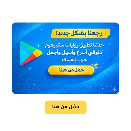
حمّل من هنا