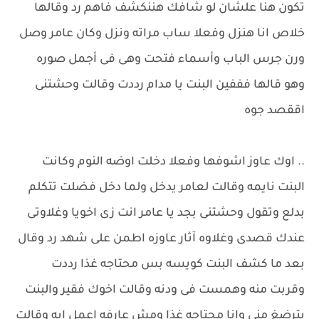
تكون هنا علشان لو شافك هننكشف فاهم رد وقالها
خلاص انا هنزل وفعلا ساب مراته ونزل وكان عامر وصل
ورن جرس الباب وأسماء فتحت وهى فى أجمل صوره
وهو قالها فففين البنت يا مدام رددت وقالت وحشتنى
اققصد جوه
.. اوك عاوز اشوفها وفعلا دخلت اوضه النوم وكانت
البنت نايمه وقالت لعامر يدخل ولما دخل فضلت تتكلم
بدلع وتقول وحشتنى بجد يا عامر انت زى اخويا وغلاوتى
عندك قصدى وغلاوه آثار عاوزه اطمن على شهد رد وقال
بعد ما كشف البنت كويسه بس محتاجه غذا رددت
وقربت منه وهمست فى ودنه وقالت اخوك فقير والبنت
بترضغ منى وانا محتاجه غذا ومش عارفه اعمل ايه وقالت