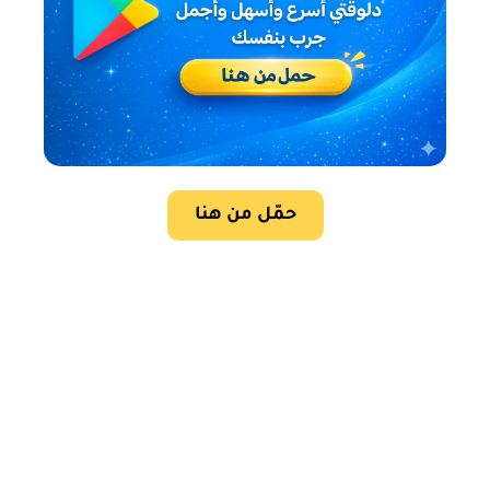
حمّل من هنا