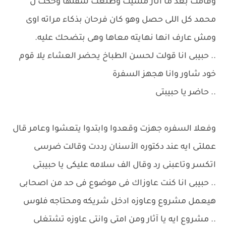
وقامت بعد ما آثار مشيت وطلعت شقتها وحكت ل
محمد كل اللى حصل وهو كان فرحان بذكاء مراته اوى
ومش عارف انها نهايته معاها وهى بتضحك عليه.
.. حبيبى انا قولت لحسن الطباخ يحضر العشاء يلا قوم
خود شاور وانا هجهز السفرة
.. حاضر يا حبيبتى
وفعلا السفره جهزت وقعدوا وابتدوا يتعشوا وعامر قال
عملتى ايه عند دكتوره الأسنان رددت وقالت ضرسى
اتكسر وتاعبنى رد وقال الف سلامه عليكى يا حبيبتى
.. حبيبى انا كنت عاوزاك فى موضوع فى حد من اصحابى
هيعمل مشروع وعاوزه ادخل شريكه ومحتاجه فلوس
.. مشروع ايه يا آثار ومن امتى وانتى عاوزه تشتغلى