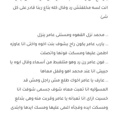
انت لسه مخلفتش رد وقال كله بتاع ربنا قادر على كل
شئ
.. محمد نزل القهوه ومستنى عامر ينزل
.. يارب عامر يكون راح يشوف بنت اخوه واختى انا عاوزه
اطمن عليها ومسكت فونها واتصلت
.. فون عامر رن رد وهو متلغبط من أسماء وقال ايوه يا
حبيبتى انا عند محمد اهو وقفل معاها
.. عارف يا عامر اخوك طلع مش راجل ومش قد
المسؤليه انا تعبت معاه شوف جسمى شوفت انا
خسيت ازاى انا تعبانه يا عامر وقربت منه وهى بتدلع
ومسكت ايده وفجأه اغمى عليها ومسك ايدها وابتدى