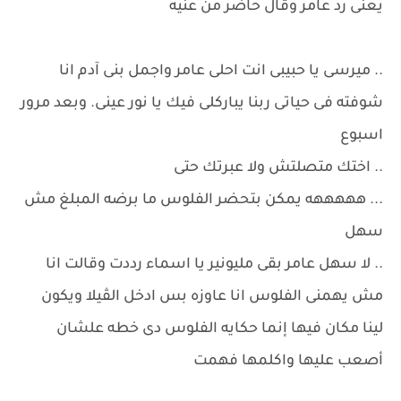
يعنى رد عامر وقال حاضر من عنيه
.. ميرسى يا حبيبى انت احلى عامر واجمل بنى آدم انا
شوفته فى حياتى ربنا يباركلى فيك يا نور عينى. وبعد مرور
اسبوع
.. اختك متصلتش ولا عبرتك حتى
... هههههه يمكن بتحضر الفلوس ما برضه المبلغ مش
سهل
.. لا سهل عامر بقى مليونير يا اسماء رددت وقالت انا
مش يهمنى الفلوس انا عاوزه بس ادخل الڤيلا ويكون
لينا مكان فيها إنما حكايه الفلوس دى خطه علشان
أصعب عليها واكلمها فهمت