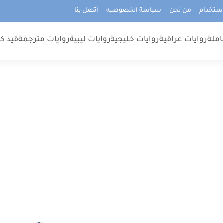
استخدام
من نحن
سياسة الخصوصيه
أتصل بنا
املة
روايات عراقية
روايات خليجية
روايات ليبية
روايات مترجمة
قيد كت