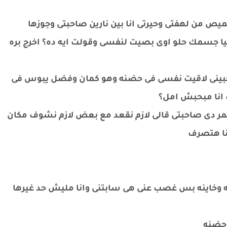
ص من لهفتى وحيرتى انا بين نارين صاحبتى وجوزها
يا جسمك حلو اوى بصيت لنفسى وقولت ايه ده؟ اخرج بره
تحبينى لاقيت نفسى فى حضنه وهو كمان وفضل يبوس فى
انا مبحبش امل؟
مر دى صاحبتى قالى لازم نقعد مع بعض لازم نشوف مكان
انا هتصرف
فه وخاينه بس غصب عنى هى سابتنى وانا مليش حد غيرها
 حضنه