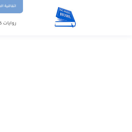
اتفاقية ال
روايات ك