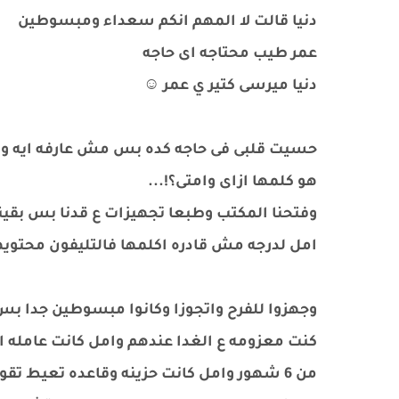
دنيا قالت لا المهم انكم سعداء ومبسوطين
عمر طيب محتاجه اى حاجه
دنيا ميرسى كتير ي عمر ☺️
حسيت قلبى فى حاجه كده بس مش عارفه ايه و
هو كلمها ازاى وامتى؟!...
وفتحنا المكتب وطبعا تجهيزات ع قدنا بس بقي
امل لدرجه مش قادره اكلمها فالتليفون محتويها
وجهزوا للفرح واتجوزا وكانوا مبسوطين جدا بس
كنت معزومه ع الغدا عندهم وامل كانت عامله ا
من 6 شهور وامل كانت حزينه وقاعده تعيط 