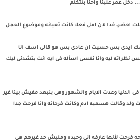
. دخل عمر علينا واحنا بنتكلم
ودخلت احضر، غدا لان امل فعلا كانت تعبانه وموضوع الحمل
سك ايدى بس حسيت ان عادى بس هو قالى اسف انا
س نظراته ليه وانا نفسى اسأله فى ايه انت بتشدنى ليك
الدنيا وعدت الايام والشهور وهى بتبعد مفيش بينا غير
لد وقالت هسميه ادم وكانت فرحانه وانا فرحت جدا
ه فرحت لأنها عارفه انى وحيده ومليش حد غيرهم هى