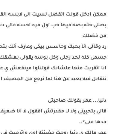
ممكن ادخل قولت اتفضل نسيت انى لابسه القمي
بصلى حته بصه فيها حب اول مره احسه قالى دن
من فضلك
رد وقالى انا بحبك وحاسس بيكى وعارف أنك ب
جسمى كله لحد رجلى وكل بوسه يقولى بعشقك 
انا اتقربت منها علشانك قولتلوا مينفعش ي ع
نتقابل فيه بعيد عن هنا لما نرجع من المصيف 
دنيا... عمر بقولك صاحبتى
قالى بتحبينى ولا لا مقدرتش اققول لا انا ضعي
خدها منى؟..
عمر مالك ي دنيا روحت حضنته اوى واترميت فى