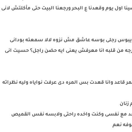
 اول يوم وقعدنا ع البحر ورجعنا البيت حتى مأكلتش لانى
يبوس رجلى بوسه عاشق مش نزوه لالا سمعته بودانى
جه من قلبه انا معرفش يعنى ايه حضن راجل؟ حسيت انى
قاعد وانا قعدت بس المره دى عرفت نواياه وليه نظراته
 زنان
قعد مع نفسى وكنت واخده راحتى ولابسه نفس القميص
هوفه نعم