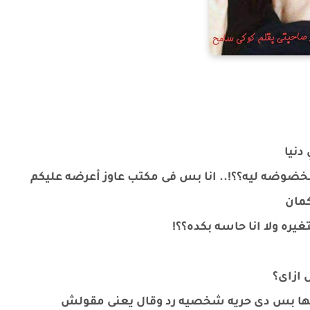
دنيا
مخضوضه ليه؟؟!.. انا بس فى مكتب عاوز أعرضه عليكم
كمان
ره ولا انا حاسه بكده؟؟!
 ازاى؟
تها بس دى حريه شخصيه رد وقال يعنى مقولش