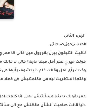
الجزء_الثانى
#حبيت_جوز_صاحبتى
لاقيت التليفون بيرن بقووول مين قالى انا عمر ي 
قولت خير ي عمر أمل فيها حاجه؟ قالى لا مالك 
وخدت رأى امل وقالت كلم دنيا شوف رأيها هى 
وقتها استغربت ليه هى مكلمتنيش هى فعلا متغي
عمر بقولك يا دنيا مسألتيش يعنى انا كلمت امل
دنيا قالت صاحبت الشأن مقالتش مع انى سأل