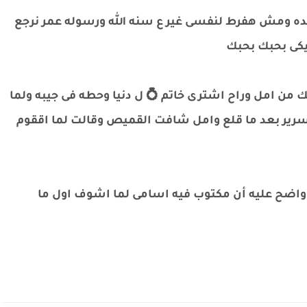
ه ومش هفرط لنفسى غير ع سنه الله ورسوله عمر نرجع
يكى بحبك بحبك
 امل وراح اشترى خاتم 💍 ل دنيا وحطه فى جيبه ولما
سرير بعد ما قلع وامل شافت القميص وقالت لما اققوم
تم واضح عليه أن مكتوب فيه اسامى لما اشوف اول ما