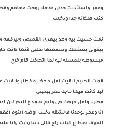
وعمر واستأذنت جدتى وفعلا روحت معاهم وقضينا
كنت هلكانه جدا ودخلت
نمت حسيت بيه وهو بيعرى القميص وبيرفعه و
بيقولى بعشقك وسمعتها بقلبى لأنها كانت خار
مبسوطه بلمسته ليه لما اتحركت قام خرج
قمت الصبح لاقيت امل محضره فطار ولاقيت عمر 
ليه كانت فيها حاجه عمر بيحبنى!
فطرنا وامل خرجت هى وادم تقعد ع البحر لان ادم
انا وعمر لوحدنا فالشقه دخلت اوضه النوم اق
الموڤ خبط ع الباب راح قالى دنيا رديت وانا مل