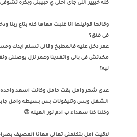
كله خييير اللى جاى احلى ي حبيبتى وبكره تشوفى..
وقالها قوليلها انا غلبت معاها كله بتاع ربنا 
فى قلق؟
عمر دخل عليه فالمطبخ وقالى تسلم ايدك وم
مخدتش فى بالى واتغدينا وعمر نزل يوصلنى ونف
ليه؟
عدى شهر وامل بقت حامل وكانت اسعد واحده فى 
الشغل وبس وتليفونات بس بسيطه وامل جابت و
وكلنا كنا سعداء ب ادم نور العيله 😍
لاقيت امل بتكلمنى تعالى معانا المصيف بصراح