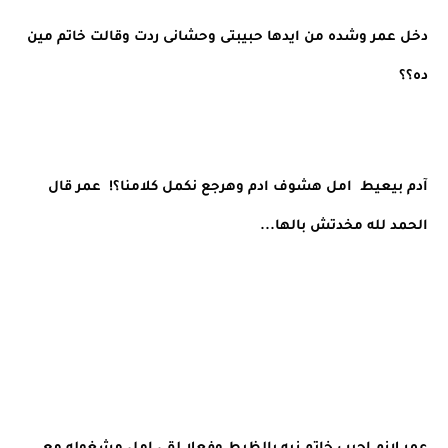
دخل عمر وشده من ايدها حبيبتى وحشانى ردت وقالت خاتم مين 
ده؟؟
آدم بيعيط  امل هشوف ادم وهرجع نكمل كلامنا؟!  عمر قال 
الحمد لله مخدتش بالها...