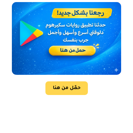
حمّل من هنا