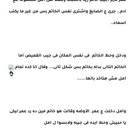
عمر لازم اجيب خاتم زيه بالظبط وفعلا لقى امل مشغوله مع 
ادم.. جرى ع الصايغ واشترى نفس الخاتم بس من غير ما يكتب 
اسماء..
ودخل وحط الخاتم  فى نفس المكان فى جيب القميص اما 
الخاتم التانى بدله بخاتم بس شكل تانى... وقال انا كده تمام 
امل مش هتاخد بالها......
وامل دخلت ع عمر  الأوضه وقالت هو خاتم مين ده رد عمر ليكى 
يا حبيبتى وحط ايده فى جيبه ولابسوا ل امل