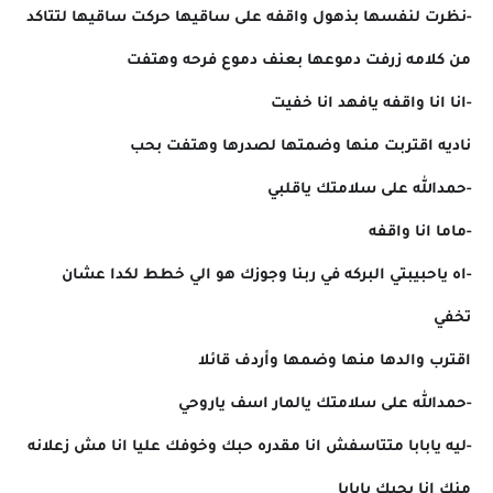
-نظرت لنفسها بذهول واقفه على ساقيها حركت ساقيها لتتاكد
من كلامه زرفت دموعها بعنف دموع فرحه وهتفت
-انا انا واقفه يافهد انا خفيت
ناديه اقتربت منها وضمتها لصدرها وهتفت بحب
-حمدالله على سلامتك ياقلبي
-ماما انا واقفه
-اه ياحبيبتي البركه في ربنا وجوزك هو الي خطط لكدا عشان
تخفي
اقترب والدها منها وضمها وأردف قائلا
-حمدالله على سلامتك يالمار اسف ياروحي
-ليه يابابا متتاسفش انا مقدره حبك وخوفك عليا انا مش زعلانه
منك انا بحبك يابابا