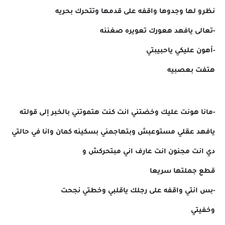
نظرو لها وجدوها واقفه على قدمها وتتحرك بحريه
-تعالى يافهد هعورك تعويره صغننه
-أهون عليكي ياحبيبتي
هتفت بعصبيه
-مانا هونت عليك وخضتني انت كنت هتموتني بالخبر إلى قولته
يافهد عقلي مستوعبش وبتهاجمني بسكينه كمان وانا في حالتي
دي انت مجنون انت عارف اني مبتحركش و
قطع جملتها سريعا
-بس انتي واقفه على رجلك ياقلبي وخطتي نجحت
وخفيتي