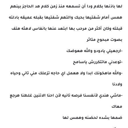
لها باذنها بكلام ودا أن تسمعه منذ زمن كلام هد الحاجز بينهم
همس أمام شفتيها بحبك والتهم شفتيها بقبله عميقه بادلته
قبلته وكان أكثر من مرحب بها ابتعد عنها بانفاس لاهثه هتف
بصوت مبحوح متاثر
-ارجعيلي يادودو والله هعوضك
-توعدني ماتتكررش ياسامح
-والله ماهخونك ابدا ولا هعمل اي حاجه تزعلك مني تاني وحياه
ولادنا
-ماشي هندي لأنفسنا فرصه تانيه لأن احنا الاتنين غلطنا هرجع
معاك
ضمها بشده لحضنه وهمس لها