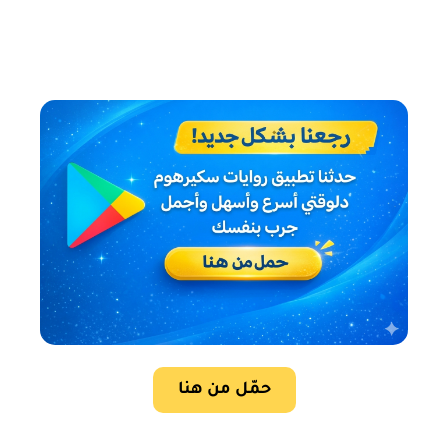
حمّل من هنا