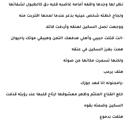
نظر لها وجدها واقفه أمامه غاضبه قلبه دق كالطبول لشفائها
ونجاح خطته شخص عينيه بذعر عندما لمحها اقتربت منه
ووجهت نصل السكين لعنقه وأردفت قائلا
-انت قتلت حبيبي وأهلي هدفعك التمن وهيبقي موتك ياحيوان
همت بغرز السكين في عنقه
ولكنها تسمرت مكانها من صوته
هتف برعب
-يامجنونه انا فهد جوزك
خلع القناع الملثم وظهر معشوقها ارتاح قلبها عند رؤيته قذفت
السكين وضمته بقوه
هتفت بدموع