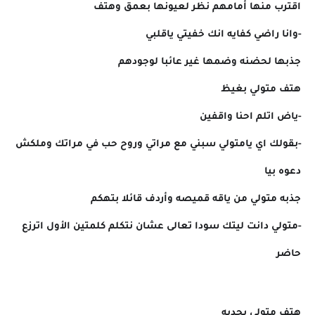
اقترب منها أمامهم نظر لعيونها بعمق وهتف
-وانا راضي كفايه انك خفيتي ياقلبي
جذبها لحضنه وضمها غير عائبا لوجودهم
هتف متولي بغيظ
-ياض اتلم احنا واقفين
-بقولك اي يامتولي سبني مع مراتي وروح حب في مراتك وملكش
دعوه بيا
جذبه متولي من ياقه قميصه وأردف قائلا بتهكم
-متولي دانت ليتك سودا تعالى عشان نتكلم كلمتين الأول اترزع
حاضر
هتف متولي بجديه