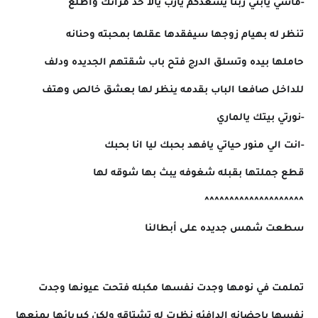
-ماشي يابني ربنا يسعدكم يارب يالا خذ مراتك واطلع
تنظر له بهيام زوجها سيفقدها عقلها بمحبته وحنانه
حاملها بيده وتسلق الدرج فتح باب شقتهم الجديده ودلف
للداخل صافعا الباب بقدمه ينظر لها بعشق خالص وهتف
-نورتي بيتك يالماري
-انت الي منور حياتي يافهد بحبك ليا انا بحبك
قطع جملتها بقبله شغوفه يبث بها شوقه لها
^^^^^^^^^^^^^^^^^^^^
سطعت شمس جديده على أبطالنا
تملمت في نومها وجدت نفسها مكبله فتحت عيونها وجدت
نفسها باحضانه الدافئه نظرت له تشتاقه ولكن كبريائها يمنعها