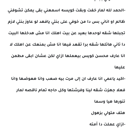
-الحمد لله لمار خفت وبقت كويسه اسمعني بقى يمكن تشوفني
ظالم او اناني بس دا من خوفي على بنتي يافهد لو عاوز بنتي لازم
تجبلها شقه لوحدها بعيد عن بيت اهلك انا مش هدخلها البيت
دا تاني هاتلها شقه برا تقعد فيها انا مش بمنعك عن اهلك لا
انا عارف محسن كويس بيعملها ازاي لكن عشان ابقى مطمن
عليها
-اكيد ياعمي انا عارف ان إلى مرت بيه صعب وانا هعوضها وانا
فعلا جهزت شقه لينا وفرشتها وكل حاجه تمام ناقصه لمار
تنورها هيا وسما
هتف متولي بزهول
-ازاي عملت دا أمته