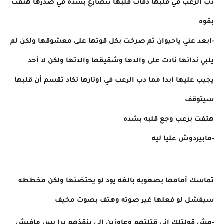
دب الرعب في قلبها دقات قلبها تتصارع بشده في صدرها هتفت
بقوه
-ابعد عني ياحيوان ثم صرخت بكل قوتها على معشوقها ولكن لم
يلبي ندائها نادت على والدها وشقيقها والدتها ولكن لا أحد
يجيب عليها ابدا مما دب الرعب في اوتارها تكاد تقسم أن قلبها
سيتوقف
هتفت برعب وجع قلبه بشده
-مابيردوش عليا ليه
تماسك أمامها بصعوبه بالغه يود لو يحتضنها ولكن مخططه
سيفشل لو فعلها غير صوته وهتف بصوت مخيف
-مش قولتلك اني قتلتهم وعاوزين إلى ينقذهم برا بس مافيش