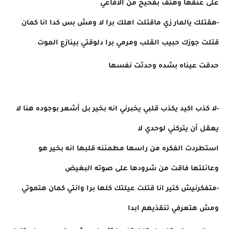
على عنقها وهتف بفحيح من الأفاعي
-هقتلك يالمار زي ماقتلت اهلك برا لا ومش بس كدا انا كمان
قتلت جوزك حبيب القلب ومرمي برا دلوقتي بينازع الموت
حدقت عيناه بشده وحدثت نفسها
-لا كذب اكيد يكذب قلبي يخبرني انه بخير بل أشعر بوجوده هنا لا
يعقل أن يتركني لوحدي لا
استطردت الفكره من راسها مطمئنه قلبها انه بخير هو
وعائلتها فاقت من شرودها على صوته البغيض
-متفكرنيش كتير انا قتلت عيلتك كلها برا وانتي كمان هتموتي
ومش هتعرفي تنقذيهم ابدا