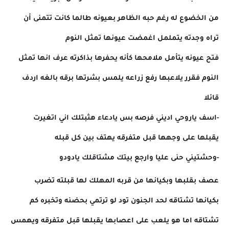
من الخضوع له رغم حبه الظاهر بعيونه طالما كانت تتمنى أن
تراه وجدته يتململ اغمضت عيونها تمثل النوم
فتح عيونه يتأمل ملامحها كأنه يحفرها بذاكرته عرف انها تمثل
النوم فقرر يلاعبها رفع زراعه يلمس بشرتها برقه بالغه اردف
قائلا
-اسف ياروحي اديني فرصه بس يادعاء هثبتلك اني اتغيرت
يقبلها على وجهها قبل متفرقه يهتف بين كل قبله
-وحشتيني حنى عليا وارجع بيتك مشتاقلك يادودو
عصف بقلبها وبكيانها من قربه المهلك لها قبلته تضرب
بكيانها تشتاقه لحد الجنون تود لو ترتمي بحضنه وتخبره كم
تشتاقه اما هو يلعب على اعصابها يقبلها قبل متفرقه ويهمس