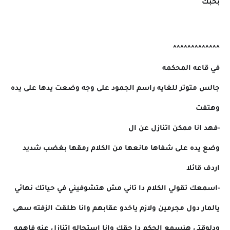
بحبك
^^^^^^^^^^^^^
في قاعه المحكمه
جالس متوتر للغايه راسم الجمود على وجه وضعت يدها على يده
وهتفت
-فهد انا ممكن اتنازل عن ال
وضع يده على شفاها مانعها من الكلام رمقها بغضب شديد
اردف قائلا
-اسمعك تقولي الكلام دا تاني مش هتشوفيني في حياتك نهائي
يالمار دول مجرمين ولازم ياخدو عقابهم وانا طلقت الزفته سهى
ودلوقتي هنسمع الحكم دا حقك وانا استحاله اتنازل عنه فاهمه