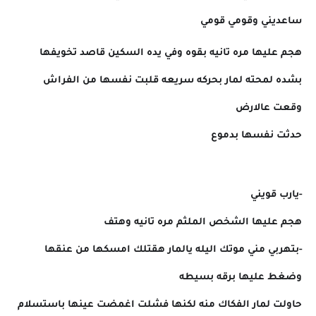
ساعديني وقومي قومي
هجم عليها مره تانيه بقوه وفي يده السكين قاصد تخويفها
بشده لمحته لمار بحركه سريعه قلبت نفسها من الفراش
وقعت عالارض
حدثت نفسها بدموع
-يارب قويني
هجم عليها الشخص الملثم مره تانيه وهتف
-بتهربي مني موتك اليله يالمار هقتلك امسكها من عنقها
وضغط عليها برقه بسيطه
حاولت لمار الفكاك منه لكنها فشلت اغمضت عينها باستسلام