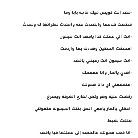
-فهد انت كويس فيك حاجه بابا وما
قطعت كلامها وابتعدت عنه واحتدت نظراتها له وتحدث
-انت الي عملت كدا يافهد انت مجنون
امسكت السكين وهددته بها واردفت
-انت مجنون انت رعبتني يافهد
-اهدي يالمار وانا هفهمك
-هتفهمني اي دانا هموتك
ركضت عليه وهو ركض لخارج الغرفه ويصرخ
-اعقلي يالمار ياعمي الحق بنتك المجنونه هتموتني
هتفت بغيظ
-انا فعلا هموتك عالخضه إلى عملتها فيا يافهد