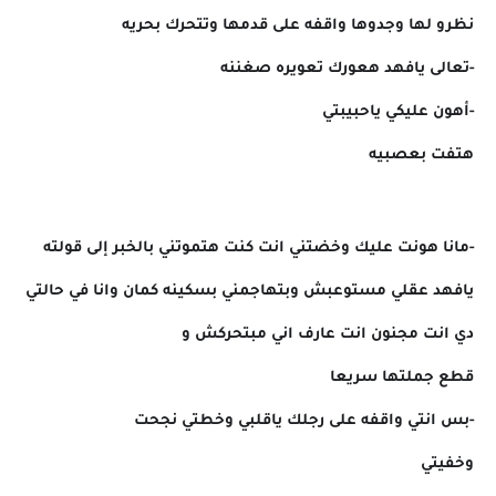
نظرو لها وجدوها واقفه على قدمها وتتحرك بحريه
-تعالى يافهد هعورك تعويره صغننه
-أهون عليكي ياحبيبتي
هتفت بعصبيه
-مانا هونت عليك وخضتني انت كنت هتموتني بالخبر إلى قولته
يافهد عقلي مستوعبش وبتهاجمني بسكينه كمان وانا في حالتي
دي انت مجنون انت عارف اني مبتحركش و
قطع جملتها سريعا
-بس انتي واقفه على رجلك ياقلبي وخطتي نجحت
وخفيتي