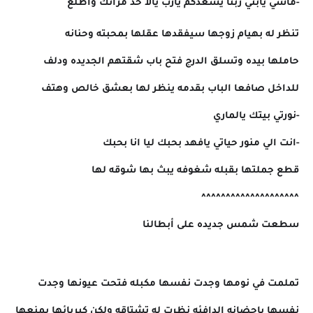
-ماشي يابني ربنا يسعدكم يارب يالا خذ مراتك واطلع
تنظر له بهيام زوجها سيفقدها عقلها بمحبته وحنانه
حاملها بيده وتسلق الدرج فتح باب شقتهم الجديده ودلف
للداخل صافعا الباب بقدمه ينظر لها بعشق خالص وهتف
-نورتي بيتك يالماري
-انت الي منور حياتي يافهد بحبك ليا انا بحبك
قطع جملتها بقبله شغوفه يبث بها شوقه لها
^^^^^^^^^^^^^^^^^^^^
سطعت شمس جديده على أبطالنا
تملمت في نومها وجدت نفسها مكبله فتحت عيونها وجدت
نفسها باحضانه الدافئه نظرت له تشتاقه ولكن كبريائها يمنعها