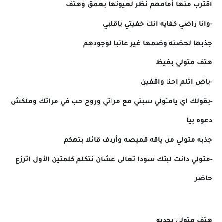
اقترب منها أمامهم نظر لعيونها بعمق وهتف
-وانا راضي كفايه انك خفيتي ياقلبي
جذبها لحضنه وضمها غير عائبا لوجودهم
هتف متولي بغيظ
-ياض اتلم احنا واقفين
-بقولك اي يامتولي سبني مع مراتي وروح حب في مراتك وملكش
دعوه بيا
جذبه متولي من ياقه قميصه وأردف قائلا بتهكم
-متولي دانت ليتك سودا تعالى عشان نتكلم كلمتين الأول اترزع
حاضر
هتف متولي بجديه