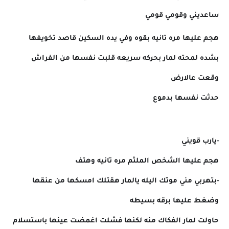
ساعديني وقومي قومي
هجم عليها مره تانيه بقوه وفي يده السكين قاصد تخويفها
بشده لمحته لمار بحركه سريعه قلبت نفسها من الفراش
وقعت عالارض
حدثت نفسها بدموع
-يارب قويني
هجم عليها الشخص الملثم مره تانيه وهتف
-بتهربي مني موتك اليله يالمار هقتلك امسكها من عنقها
وضغط عليها برقه بسيطه
حاولت لمار الفكاك منه لكنها فشلت اغمضت عينها باستسلام