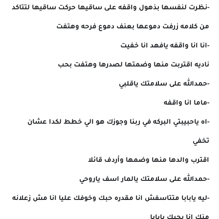
-نظرت لنفسها بذهول واقفه على ساقيها حركت ساقيها لتتاكد
من كلامه زرفت دموعها بعنف دموع فرحه وهتفت
-انا انا واقفه يافهد انا خفيت
ناديه اقتربت منها وضمتها لصدرها وهتفت بحب
-حمدالله على سلامتك ياقلبي
-ماما انا واقفه
-اه ياحبيبتي البركه في ربنا وجوزك هو الي خطط لكدا عشان
تخفي
اقترب والدها منها وضمها وأردف قائلا
-حمدالله على سلامتك يالمار اسف ياروحي
-ليه يابابا متتاسفش انا مقدره حبك وخوفك عليا انا مش زعلانه
منك انا بحبك يابابا