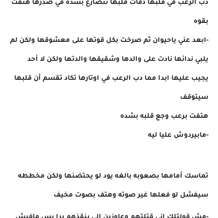
دب الرعب في قلبها دقات قلبها تتصارع بشده في صدرها هتفت
بقوه
-ابعد عني ياحيوان ثم صرخت بكل قوتها على معشوقها ولكن لم
يلبي ندائها نادت على والدها وشقيقها والدتها ولكن لا أحد
يجيب عليها ابدا مما دب الرعب في اوتارها تكاد تقسم أن قلبها
سيتوقف
هتفت برعب وجع قلبه بشده
-مابيردوش عليا ليه
تماسك أمامها بصعوبه بالغه يود لو يحتضنها ولكن مخططه
سيفشل لو فعلها غير صوته وهتف بصوت مخيف
-مش قولتلك اني قتلتهم وعاوزين إلى ينقذهم برا بس مافيش