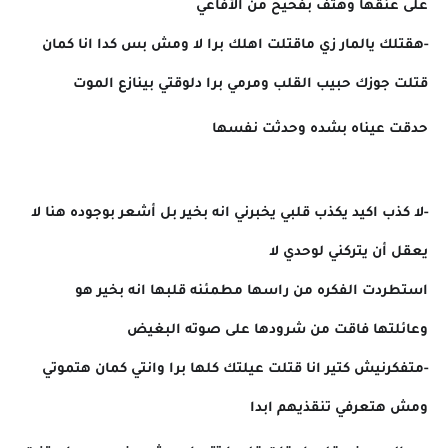
على عنقها وهتف بفحيح من الأفاعي
-هقتلك يالمار زي ماقتلت اهلك برا لا ومش بس كدا انا كمان
قتلت جوزك حبيب القلب ومرمي برا دلوقتي بينازع الموت
حدقت عيناه بشده وحدثت نفسها
-لا كذب اكيد يكذب قلبي يخبرني انه بخير بل أشعر بوجوده هنا لا
يعقل أن يتركني لوحدي لا
استطردت الفكره من راسها مطمئنه قلبها انه بخير هو
وعائلتها فاقت من شرودها على صوته البغيض
-متفكرنيش كتير انا قتلت عيلتك كلها برا وانتي كمان هتموتي
ومش هتعرفي تنقذيهم ابدا