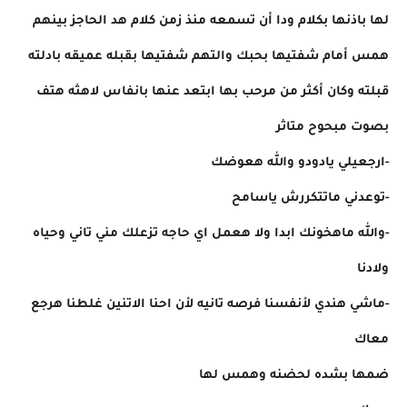
لها باذنها بكلام ودا أن تسمعه منذ زمن كلام هد الحاجز بينهم
همس أمام شفتيها بحبك والتهم شفتيها بقبله عميقه بادلته
قبلته وكان أكثر من مرحب بها ابتعد عنها بانفاس لاهثه هتف
بصوت مبحوح متاثر
-ارجعيلي يادودو والله هعوضك
-توعدني ماتتكررش ياسامح
-والله ماهخونك ابدا ولا هعمل اي حاجه تزعلك مني تاني وحياه
ولادنا
-ماشي هندي لأنفسنا فرصه تانيه لأن احنا الاتنين غلطنا هرجع
معاك
ضمها بشده لحضنه وهمس لها