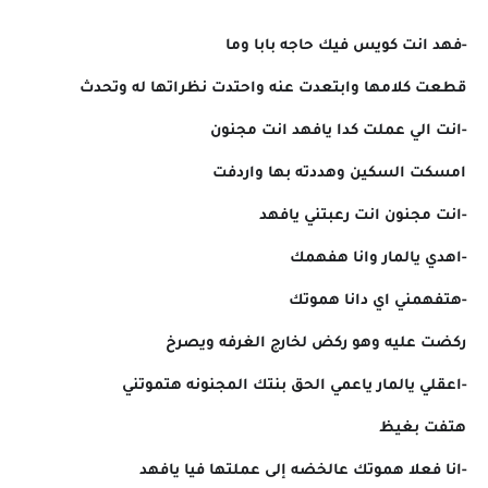
-فهد انت كويس فيك حاجه بابا وما
قطعت كلامها وابتعدت عنه واحتدت نظراتها له وتحدث
-انت الي عملت كدا يافهد انت مجنون
امسكت السكين وهددته بها واردفت
-انت مجنون انت رعبتني يافهد
-اهدي يالمار وانا هفهمك
-هتفهمني اي دانا هموتك
ركضت عليه وهو ركض لخارج الغرفه ويصرخ
-اعقلي يالمار ياعمي الحق بنتك المجنونه هتموتني
هتفت بغيظ
-انا فعلا هموتك عالخضه إلى عملتها فيا يافهد