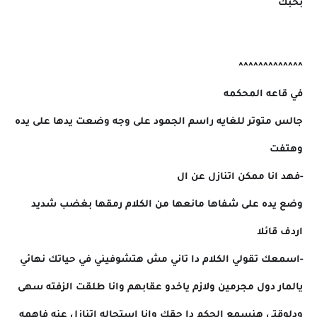
بحبك
^^^^^^^^^^^^^
في قاعه المحكمه
جالس متوتر للغايه راسم الجمود على وجه وضعت يدها على يده
وهتفت
-فهد انا ممكن اتنازل عن ال
وضع يده على شفاها مانعها من الكلام رمقها بغضب شديد
اردف قائلا
-اسمعك تقولي الكلام دا تاني مش هتشوفيني في حياتك نهائي
يالمار دول مجرمين ولازم ياخدو عقابهم وانا طلقت الزفته سهى
ودلوقتي هنسمع الحكم دا حقك وانا استحاله اتنازل عنه فاهمه