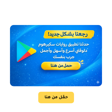
حمّل من هنا