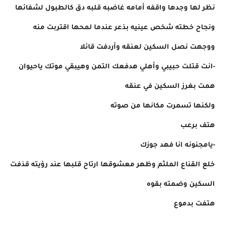
نظر لها وجدها واقفه أمامه غاضبه قلبه دق كالطبول لشفائها
ونجاح خطته شخص عينيه بذعر عندما لمحها اقتربت منه
ووجهت نصل السكين لعنقه وأردفت قائلا
-انت قتلت حبيبي وأهلي هدفعك التمن وهيبقي موتك ياحيوان
همت بغرز السكين في عنقه
ولكنها تسمرت مكانها من صوته
هتف برعب
-يامجنونه انا فهد جوزك
خلع القناع الملثم وظهر معشوقها ارتاح قلبها عند رؤيته قذفت
السكين وضمته بقوه
هتفت بدموع