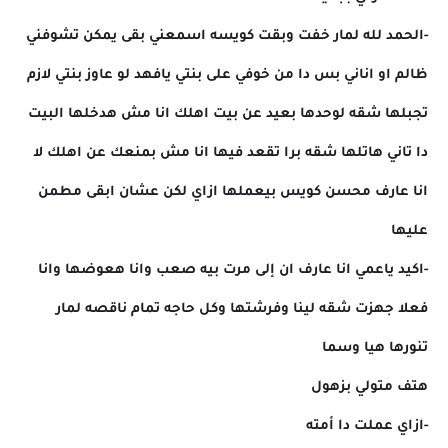
-الحمد لله لمار خفت وبقت كويسه اسمعني بقى يمكن تشوفني
ظالم او اناني بس دا من خوفي على بنتي يافهد لو عاوز بنتي لازم
تجبلها شقه لوحدها بعيد عن بيت اهلك انا مش هدخلها البيت
دا تاني هاتلها شقه برا تقعد فيها انا مش بمنعك عن اهلك لا
انا عارف محسن كويس بيعملها ازاي لكن عشان ابقى مطمن
عليها
-اكيد ياعمي انا عارف ان إلى مرت بيه صعب وانا هعوضها وانا
فعلا جهزت شقه لينا وفرشتها وكل حاجه تمام ناقصه لمار
تنورها هيا وسما
هتف متولي بزهول
-ازاي عملت دا أمته