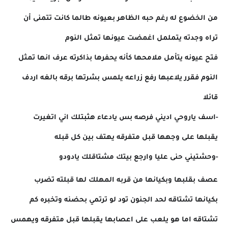
من الخضوع له رغم حبه الظاهر بعيونه طالما كانت تتمنى أن
تراه وجدته يتململ اغمضت عيونها تمثل النوم
فتح عيونه يتأمل ملامحها كأنه يحفرها بذاكرته عرف انها تمثل
النوم فقرر يلاعبها رفع زراعه يلمس بشرتها برقه بالغه اردف
قائلا
-اسف ياروحي اديني فرصه بس يادعاء هثبتلك اني اتغيرت
يقبلها على وجهها قبل متفرقه يهتف بين كل قبله
-وحشتيني حنى عليا وارجع بيتك مشتاقلك يادودو
عصف بقلبها وبكيانها من قربه المهلك لها قبلته تضرب
بكيانها تشتاقه لحد الجنون تود لو ترتمي بحضنه وتخبره كم
تشتاقه اما هو يلعب على اعصابها يقبلها قبل متفرقه ويهمس