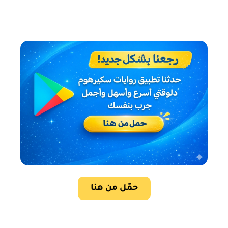
حمّل من هنا