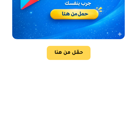
حمّل من هنا