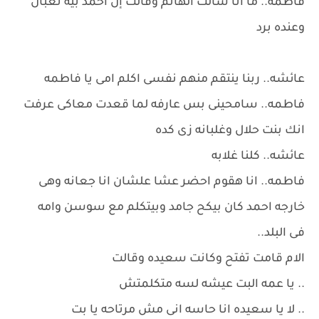
فاطمه.. ما انا سالت الهانم وقالت إن احمد بيه تعبان
وعنده برد
عائشه.. ربنا ينتقم منهم نفسى اكلم امى يا فاطمه
فاطمه.. سامحينى بس عارفه لما قعدت معاكى عرفت
انك بنت حلال وغلبانه زى كده
عائشه.. كلنا غلابه
فاطمه.. انا هقوم احضر عشا علشان انا جعانه وهى
خارجه احمد كان بيكح جامد وبيتكلم مع سوسن وامه
فى البلد..
الام قامت تفتح وكانت سعيده وقالت
.. يا عمه البت عيشه لسه متكلمتش
.. لا يا سعيده انا حاسه انى مش مرتاحه يا بت