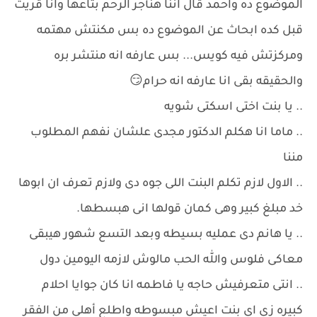
الموضوع ده واحمد قال اننا هنأجر الرحم بتاعها وانا قريت
قبل كده ابحاث عن الموضوع ده بس مكنتش مهتمه
ومركزتش فيه كويس... بس عارفه انه منتشر بره
والحقيقه بقى انا عارفه انه حرام😏
.. يا بنت اختى اسكتى شويه
.. ماما انا هكلم الدكتور مجدى علشان نفهم المطلوب
مننا
.. الاول لازم تكلم البنت اللى جوه دى ولازم تعرف ان ابوها
خد مبلغ كبير وهى كمان قولها انى هبسطها.
.. يا هانم دى عمليه بسيطه وبعد التسع شهور هيبقى
معاكى فلوس والله الحب مالوش لازمه اليومين دول
.. انتى متعرفيش حاجه يا فاطمه انا كان جوايا احلام
كبيره زى اى بنت اعيش مبسوطه واطلع أهلى من الفقر