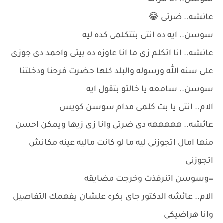
سوسن.. انا مراته
عائشه.. ضرتى 😂
سوسن.. ايه ده انتى بتتكلمى كده ليه
عائشه.. انا اتكلم زى ما انا عاوزه ده بيتى واحمد دى جوزى
على سنه الله ورسوله والبلد كلها حضرت فرحنا ودخلتنا
سوسن.. سامعه يا خالتو بتقول ايه
الام.. انتى يا بت كلمى مدام سوسن كويس
عائشه.. هههههه دى ضرتى وانا زى زيها ويمكن احسن
منها امال اتجوزنى ليه ما لو كانت ماليه عينه مكانش
اتجوزنى
=وسوسن اتنرفذت وخرجت مضايقه
الام.. عائشه الدكتور جاى بكره علشان يفهمك التفاصيل
وانا هراضيكى