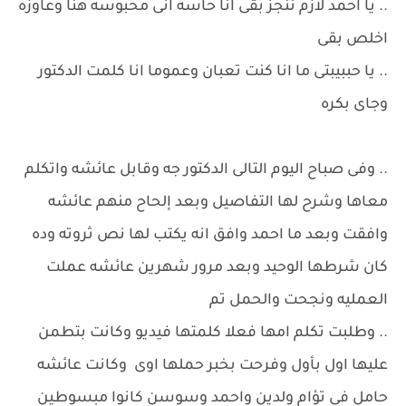
.. يا احمد لازم ننجز بقى انا حاسه انى محبوسه هنا وعاوزه
اخلص بقى
.. يا حببيبتى ما انا كنت تعبان وعموما انا كلمت الدكتور
وجاى بكره
.. وفى صباح اليوم التالى الدكتور جه وقابل عائشه واتكلم
معاها وشرح لها التفاصيل وبعد إلحاح منهم عائشه
وافقت وبعد ما احمد وافق انه يكتب لها نص ثروته وده
كان شرطها الوحيد وبعد مرور شهرين عائشه عملت
العمليه ونجحت والحمل تم
.. وطلبت تكلم امها فعلا كلمتها فيديو وكانت بتطمن
عليها اول بأول وفرحت بخبر حملها اوى وكانت عائشه
حامل فى تؤام ولدين واحمد وسوسن كانوا مبسوطين