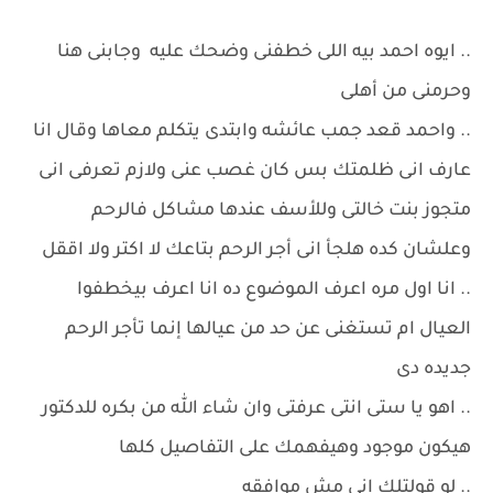
.. ايوه احمد بيه اللى خطفنى وضحك عليه وجابنى هنا
وحرمنى من أهلى
.. واحمد قعد جمب عائشه وابتدى يتكلم معاها وقال انا
عارف انى ظلمتك بس كان غصب عنى ولازم تعرفى انى
متجوز بنت خالتى وللأسف عندها مشاكل فالرحم
وعلشان كده هلجأ انى أجر الرحم بتاعك لا اكتر ولا اققل
.. انا اول مره اعرف الموضوع ده انا اعرف بيخطفوا
العيال ام تستغنى عن حد من عيالها إنما تأجر الرحم
جديده دى
.. اهو يا ستى انتى عرفتى وان شاء الله من بكره للدكتور
هيكون موجود وهيفهمك على التفاصيل كلها
.. لو قولتلك انى مش موافقه