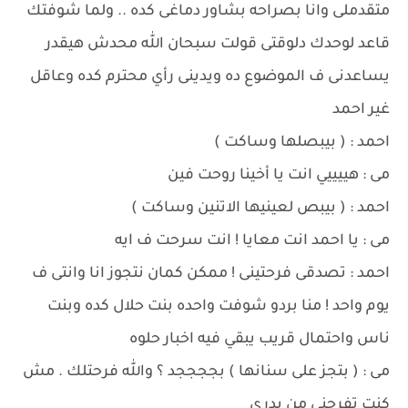
متقدملى وانا بصراحه بشاور دماغى كده .. ولما شوفتك
قاعد لوحدك دلوقتى قولت سبحان الله محدش هيقدر
يساعدنى ف الموضوع ده ويدينى رأي محترم كده وعاقل
غير احمد
احمد : ( بيبصلها وساكت )
مى : هييييي انت يا أخينا روحت فين
احمد : ( بيبص لعينيها الاتنين وساكت )
مى : يا احمد انت معايا ! انت سرحت ف ايه
احمد : تصدقى فرحتينى ! ممكن كمان نتجوز انا وانتى ف
يوم واحد ! منا بردو شوفت واحده بنت حلال كده وبنت
ناس واحتمال قريب يبقي فيه اخبار حلوه
مى : ( بتجز على سنانها ) بججججد ؟ والله فرحتلك . مش
كنت تفرحنى من بدرى