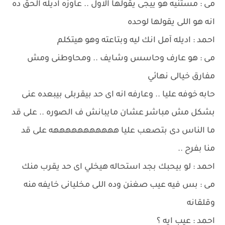
مى : مستنيه هو ييجى يقولها الاول .. عاوزه اديله الحق ده
انه هو اللى يقولها لوحده
احمد : اديله آمل انك ليه وبتاعته وهو هيتكلم
مى : هو عارف وحاسس وشايف .. ومحاوطنى ومش
مفارق خيالى نهائي
حابه خوفه عليا .. وعارفه انه اى حد بيقربلى بيبعده عنى
بشكل مش مباشر عشان مايبانش ف الصوره .. على قد
ما الناس دى بتصعب عليا هههههههههههه على قد
منا بفرح ..
احمد : لو بيحبك بجد استحاله هيخلي اى حد يقرب منك
مى : بس فيه عيب صغنن وده اللى مخليانى خايفه منه
وقلقانه
احمد : عيب ايه ؟