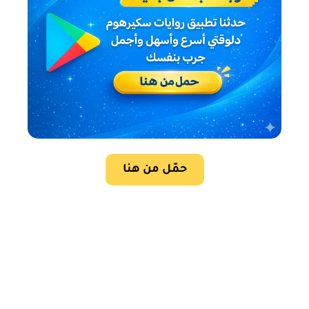
حمّل من هنا