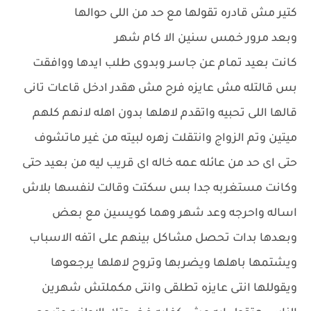
كتير مش قادره تقولها مع حد من اللى حوالها
وبعد مرور خمس سنين الا كام شهر
كانت بعيد تمام عن جاسر وبدوى طلب ايدها ووافقت
بس قالتله مش عايزه فرح مش هقدر ادخل قاعات تانى
قالها اللى تحبيه واتقدم لاهلها بدون اهله لانهم كلهم
ميتين وتم الزواج وانتقلت زهره لبيته من غير ماتشوف
حتى اى حد من عائله عمه خاله اى قريب ليه من بعيد حتى
وكانت مستغربه جدا بس سكتت وقالت لنفسها بلاش
اساله واحرجه وعد شهر وهما كويسين مع بعض
وبعدها بدات تحصل مشاكل بينهم على اتفه الاسباب
ويشتمها باهلها ويضربها وتروح لاهلها يرجعوها
ويقوللها انتى عايزه تطلقى وانتى مكملتش شهرين