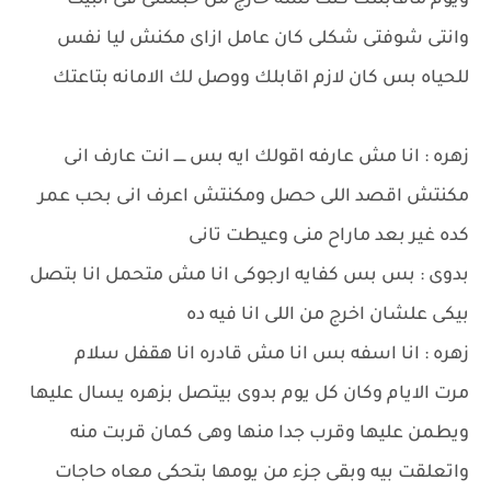
ويوم ماقابلتك كنت لسه خارج من حبستى فى البيت
وانتى شوفتى شكلى كان عامل ازاى مكنش ليا نفس
للحياه بس كان لازم اقابلك ووصل لك الامانه بتاعتك
زهره : انا مش عارفه اقولك ايه بس ـــــ انت عارف انى
مكنتش اقصد اللى حصل ومكنتش اعرف انى بحب عمر
كده غير بعد ماراح منى وعيطت تانى
بدوى : بس بس كفايه ارجوكى انا مش متحمل انا بتصل
بيكى علشان اخرج من اللى انا فيه ده
زهره : انا اسفه بس انا مش قادره انا هقفل سلام
مرت الايام وكان كل يوم بدوى بيتصل بزهره يسال عليها
ويطمن عليها وقرب جدا منها وهى كمان قربت منه
واتعلقت بيه وبقى جزء من يومها بتحكى معاه حاجات