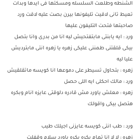
الشنطه وطلعت السلسله ومسكتها فى ايدها وبدات
تعيط تانى لاقيت تليفونها بيرن بصت عليه لاقت ورد
صاحبتها فتحت التليفون عليها
ورد : ايه يابنتى مابتفتحيش ليه انا من بدرى وانا بتصل
بيكى قلقتنى طمننى عليكى زهره يا زهره انتى مابترديش
عليا ليه
زهره : بتحاول تسيطر على دموعها انا كويسه ماتقلقيش
ورد : مالك احكلى ايه اللى حصل
زهره : معلش ياورد مش قادره دلوقتى عايزه انام وبكره
هتصل بيكى واقولك
ورد : طب انتى كويسه عايزنى اجيلك طيب
زهره : لا لا انا تمام بكره بكره ياورد سلام وقفلت