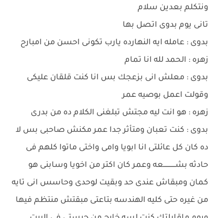
ونتكلم بعدين سلام
تانى يوم بدوى اتصل بها
بدوى : عامله ايه النهارده يارب تكونى احسن من امبارح
زهره : الحمد لله انا تمام
بدوى : معلش انى بزعجك بس انا كنت قلقان عليكى
وقولت اعمل بوصيه عمر
زهره : هو انت ليه مجتش تبلغنى الكلام ده من بدرى
بدوى : كنت تعبان ومتأثر جدا عمر مكنش صاحبى بس لا
ده كان كل عائلتى انا ابويا وامى واختى ماتوا كلهم فى
حادثه بشــــــــــــعه وعمر كان اكتر من اخويا وسابنى هو
كمان ومبقاش عندى حد وبقيت لوحدى وحاسس انى تايه
من غيره حتى كليه الهندسه بتاعتى مبقتش منتظم فيها