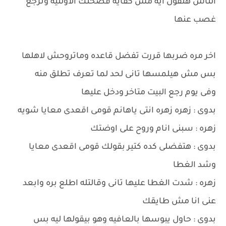
الناس هتقول ايه مش كفايه فضحتك الاولنيه وترجع
غصب عنها
اخر مره ضربها قررت تفضل قاعده وماتروحش لاهلها
بس مش هيلمسها تانى لحد لما تعرف تطلق منه
وفى يوم رجع البيت متاخر ودخل عليها
بدوى : زهره زهره انتى ياهانم قومى اقعدى معايا شويه
زهره : سبنى انام وروح على اوضتك
بدوى : هتفضلى كده كتير بقولك قومى اقعدى معايا
وشد الغطا
زهره : شدت الغطا عليها تانى وقالتله اطلع بره وابعد
عنى انا مش طايقك
بدوى : حاول يبوسها بالعافيه وهو بيقولها ليه بس