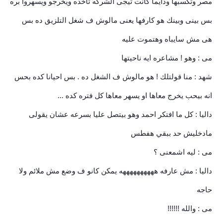
مصر وتكسبها ودايما كانت تيجى الشركه تاخده ويخرجو ويسهروا بره
بس بينى وبينك هو كارفها يعنى مالوش ف شغل التلزيق ده بس
هى مش سايباه وهتموت عليه
مى : وهو ! مشاعره ايه ناحيتها
شهد : منا قولتلك ! هو مالوش ف الشغل ده . بس احيانا كده بحس
انه بيحب يخرج معاها او يسهر معاها كل فتره كده ...
داليا : كل ما افتكر احمد وهو بيتصل عليا بسرعه عشان يقولى
مادخليش حد ببقي هفطس
مى : ليه اشمعنى ؟
داليا : مش عارفه ههههههههههه يمكن كانو ف وضع مش ملائم ولا
حاجه
مى : والله !!!!!!