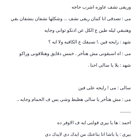
وريقى نشف عاوزه اشرب حاجه
مى : تصدقى انا كمان ريقى نشف ... وشكلها نشفان بنشفان بقي
وهتبقي ليله طين ع الكل عن اذنكو ثوانى وجايه
شهد : رايحه فين .! نسبقك ع الكافيه ولا ايه ؟
مى : اه اسبقونى مش هتأخر . خمس دقايق وهتلاقونى وراكو
شهد : يلا يا سالى احنا .
سالى : مى ! رايحه على فين
مى : مش هتأخر يا سالى هظبط وشى بس ف الحمام وجايه ..
.........
احمد : ها يا بيرى قولتى ايه ف الاوفر ده
بيرى : يا باشا انا بتاعتك من ايدك دى لايدك دى