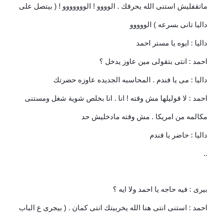
ماتقفليش استنى الله يحرقك . الوووو ! الووووووو ! ( بيتصل على
داليا تانى بسرعه ) الووووو
داليا : ايوه يا مستر احمد
احمد : انتى بتقولى مين عاوز يدخل ؟
داليا : مى يا فندم . المحاسبه الجديده عاوزه حضرتك
احمد : لا قوليلها مش وقته ! انا . انا بخلص شوية شغل ومستنى
مكالمه من امريكا . مش وقته مادخليش حد
داليا : حاضر يا فندم
..
بيرى : فيه حاجه يا احمد ولا ايه ؟
احمد : استنى انتى هنا الله يخربيتك انتى كمان . ( بيجرى ع الباب