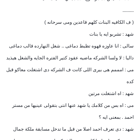
.........
( ف الكافيه البنات كلهم قاعدين ومى سرحانه )
شهد : تشربو ايه يا بنات
سالى : انا عاوزه قهوه تظبط دماغى .. شغل النهارده قالب دماغى
داليا : لا ولسا الشركه ماضيه عقود كتير الفتره الجايه والشغل هيذيد
مى : امممم هى بيرى اللى كانت ف الشركه دى اشتغلت معاكو قبل
كده
شهد : اه اشتغلت مرتين
مى : اه بس من كلامك يا شهد عنها انتى بتقولى عينيها من مستر
احمد . بمعنى ايه ؟
شهد : دى تعرف احمد اصلا من قبل ما تدخل مسابقة ملكة جمال