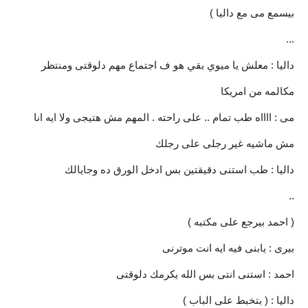
بيسمع مى مع داليا )
...
داليا : معلش يا ميوي بقي هو ف اجتماع مهم دلوقتى ومنتظر
مكالمه من امريكا
مى : ااااه طب تمام .. على راحته . المهم مش هتيجى ولا ايه انا
مش ماشيه غير رجلى على رجلك
داليا : طب استنى دقيقتين بس ادخل الورق ده وجايالك
..
( احمد بيرجع على مكتبه )
بيرى : يابنى فيه ايه انت موترنى
احمد : استنى انتى بس الله يكرمك دلوقتى
داليا : ( بتخبط على الباب )