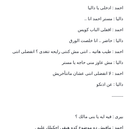
احمد : ادخلى يا داليا
داليا : مستر احمد انا ..
احمد : اقفلى الباب كويس
داليا : حاضر .. انا خلصت الورق
احمد : طيب هاتيه .. انتى مش كنتى رايحه تتغدى ؟ اتفضلى انتى
داليا : مش عاوز منى حاجه يا مستر
احمد : لا اتفضلى انتى عشان ماتتأخريش
داليا : عن اذنكو
..........
بيرى : فيه ايه يا بنى مالك ؟
احمد : مافيش ده موضوع كده هبقي احكيلك عليه .