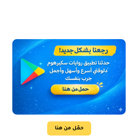
حمّل من هنا