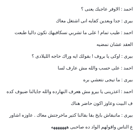
احمد : الاوفر عاجبك يعنى ؟
بيرى : جدا وبعدين كفايه انى اشتغل معاك
احمد : طيب تمام ! على ما تشربي نسكافيهك تكون داليا طبعت
العقد عشان نمضيه
بيرى : اوكى يا بروف ! بقولك ايه وراك حاجه الليلادى ؟
احمد : على حسب والله مش عارف لسا
بيرى : ما تيجى نتعشي بره
احمد : اعذرينى يا بيرو مش هعرف النهارده والله جايالنا ضيوف كده
ف البيت وعاوز اكون حاضر هناك
بيرى : ماتبقاش بايخ بقا بقالنا كتير ماخرجتش معاك . عاوزه اشاور
ع الناس واقولهم الواد ده صاحبى هههههههه
..........