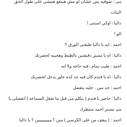
مى : شوفيه بس عشان لو مش هينفع همشي على طول الحق
البنات
داليا : اوكي استنى !
الو !
احمد : ايه يا داليا طبعتى الورق ؟
داليا : اه يا مستر دقيقتين بالظبط وهجيبه لحضرتك
احمد : طيب تمام . فيه حاجه ولا ايه
داليا : اه يا فندم كان فيه حد كده عاوز يدخل لحضرتك
احمد : حد مين . خليه يتفضل
داليا : حاضر يا فندم ( بتكلم مى قبل ما تقفل السماعه ) اتفضلى يا
مى مستر احمد منتظرك
احمد : ( بيقف من على الكرسي ) مين ؟ ميييييييين ؟ يا داليا