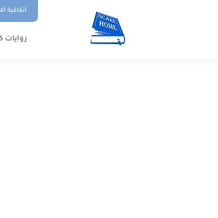
اتفاقية ال
روايات ك