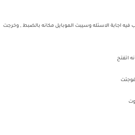
يه اجابة الاسئله وسيبت الموبايل مكانه بالضبط , وخرجت
ه اتفتح
فوجئت
وت