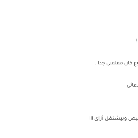
!
ع كان مقلقنى جدا .
عائى
ص وبيشتغل أزاى !!!