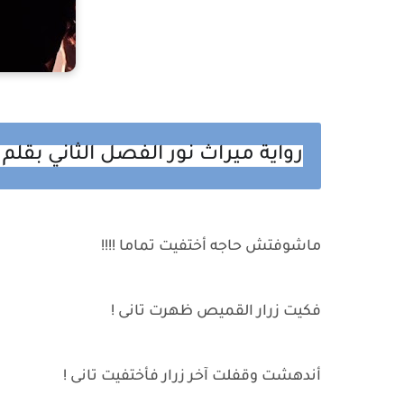
رواية ميراث نور الفصل الثاني بقلم
ماشوفتش حاجه أختفيت تماما !!!!
فكيت زرار القميص ظهرت تانى !
أندهشت وقفلت آخر زرار فأختفيت تانى !