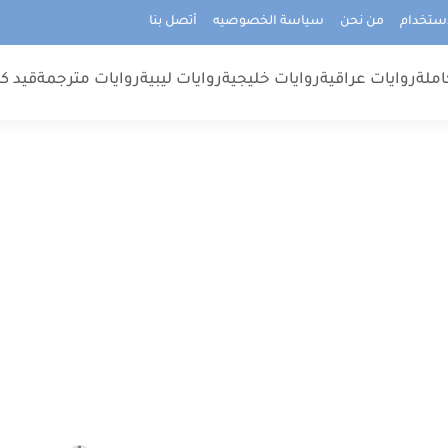
استخدام
من نحن
سياسة الخصوصيه
أتصل بنا
املة
روايات عراقية
روايات خليجية
روايات ليبية
روايات مترجمة
قيد كت