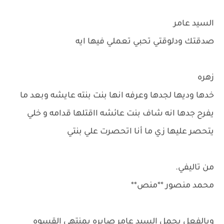
السيد عامر
صدقتك ودلوقتي تحبي تعملي فيها ايه
زهره
خدها وديها لجدها وعرفه انها بنت بنته عايشه وبعد ما
يفرح جدها انه شاف بنت عائشه ااقتلها قدامه و خلي
يتحصر عليها زي ما أنا اتحصرت علي بنتي
من تاليفي.
محمد منصور **منص**
وبالفعل يحمل السيد عامر صابره بمنتهي القسوه