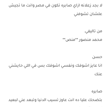
لا بجد زعلانه ازاي صابره تكون في مصر وانت ما تجيش
علشان تشوفني
من تاليفي.
محمد منصور **منص**
حسن
انا عايز اشوفك ونفسي اشوفك بس في اللي حايشني
عنك
صابره
بتضحك عليا ده انت عاوز تسيب الدنيا وتبعد عني لبعيد