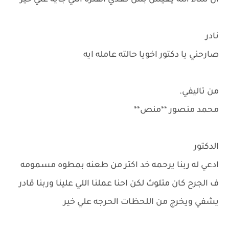
ان شاء الله يعيش بس تعدي الفتره اللي جايه علي خير
نادر
صارحني يا دكتور اخويا حالته عامله ايه
من تاليفي.
محمد منصور **منص**
الدكتور
ادعي له ربنا يرحمه خد اكتر من طعنه بمطوه مسمومه
ف الجرح كان متلوث لكن احنا عملنا اللي علينا وربنا قادر
يشفي ويخرج من اللحظات الحرجه علي خير