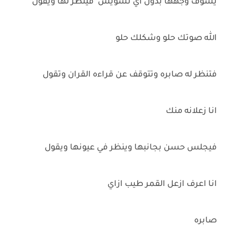
يشوف وجهها بدون اي تشويس فينظر لها ويقول
الله صوتك حلو وشكلك حلو
فتنظر له صابره وتتوقف عن قراءه القران وتقول
انا زعلانه منك
فيجلس حسن بجانبها وينظر في عيونها ويقول
انا اعرف ازعل القمر طيب ازاي
صابره