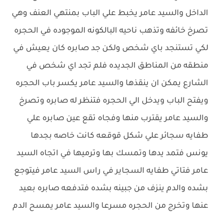
الداخل والسيد عامر يخبط علي الباب بمنتهي العنف وهي
تصرخ خائفه وتذهب ناحيه البالكونه الموجوده في الحجره
لكي تستنجد باي شخص ولكن جد صابره كان يعيش في
منطقه من المناطق الجديده فلم تجد اي شخص في
الشارع يمكن ان ينقذها والسيد عامر يكسر باب الحجره
ويفتح الباب ويدخل الي الحجره فتنظر له صابره وتصرخ
والسيد عامر يقترب منها وفجاه تقع عين صابره علي
طفايه سجائر علي شكل قوقعه كانت خاصه بجدها
يونس فتمد يدها وتمسك بها وترميها في اتجاه السيد
عامر فتاتي طفايه السجاير في راس السيد عامر فيتوجع
بشده والدم ينزف من جبينه بشده فتدفعه صابره بعيد
عنها وتخرج من الحجره مسرعا والسيد عامر يمسح الدم