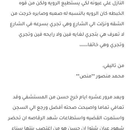
النازل علي عيونه لكي يستطيع الرويه ولكن من قوه
الخبطه كان الرويه بالنسبه له صعبه وصابره خرجت من
الشقه ونزلت الي الشارع وهي تجري بسرعه في الشارع
لا تعرف هي بتجري لغايه فين ولا رايحه فين وتجري
وتجري وهي خائفا،،،،،،،
من تاليفي.
محمد منصور **منص**
ويعد مرور عشره ايام خرج حسن من المستشفي وقد
تعافي تماما واصبحت صحته أفضل ورجع الي السجن
واستمرت القضيه واستطاعات شهد الرقاصه ان تحضر
شهود عيان يثبتوا ان حسن هو من اغتصب بنتها سناء