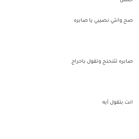
حسن
صح وانتي نصيبي يا صابره
صابره تتنحنح وتقول باحراج
انت بتقول أيه