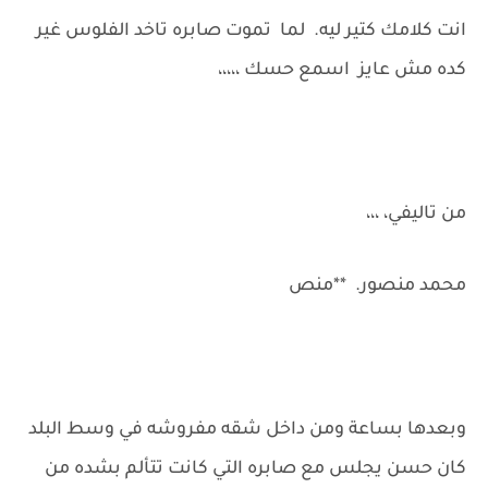
انت كلامك كتير ليه. لما تموت صابره تاخد الفلوس غير
كده مش عايز اسمع حسك ،،،،،
من تاليفي، ،،،
محمد منصور. **منص
وبعدها بساعة ومن داخل شقه مفروشه في وسط البلد
كان حسن يجلس مع صابره التي كانت تتألم بشده من