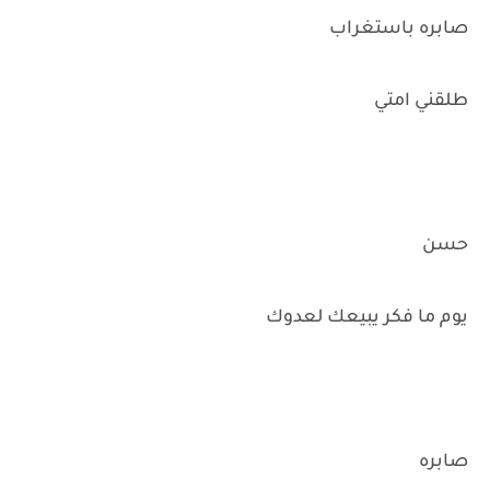
صابره باستغراب
طلقني امتي
حسن
يوم ما فكر يبيعك لعدوك
صابره