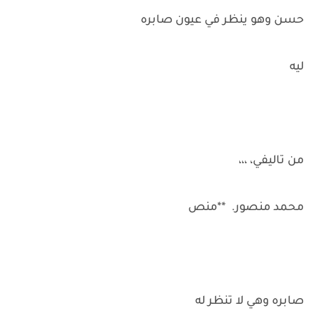
حسن وهو ينظر في عيون صابره
ليه
من تاليفي، ،،،
محمد منصور. **منص
صابره وهي لا تنظر له