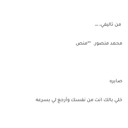
من تاليفي، ،،،
محمد منصور. **منص
صابره
خلي بالك انت من نفسك وأرجع لي بسرعه