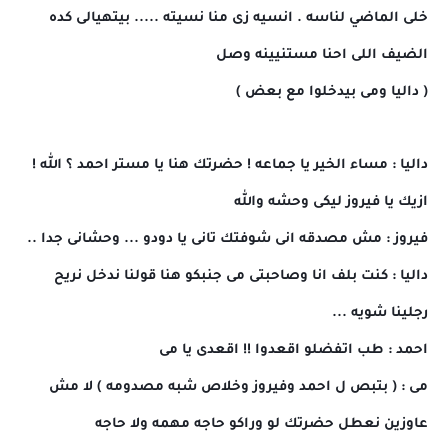
خلى الماضي لناسه . انسيه زى منا نسيته ..... بيتهيالى كده
الضيف اللى احنا مستنيينه وصل
( داليا ومى بيدخلوا مع بعض )
داليا : مساء الخير يا جماعه ! حضرتك هنا يا مستر احمد ؟ الله !
ازيك يا فيروز ليكى وحشه والله
فيروز : مش مصدقه انى شوفتك تانى يا دودو ... وحشانى جدا ..
داليا : كنت بلف انا وصاحبتى مى جنبكو هنا قولنا ندخل نريح
رجلينا شويه ...
احمد : طب اتفضلو اقعدوا !! اقعدى يا مى
مى : ( بتبص ل احمد وفيروز وخلاص شبه مصدومه ) لا مش
عاوزين نعطل حضرتك لو وراكو حاجه مهمه ولا حاجه