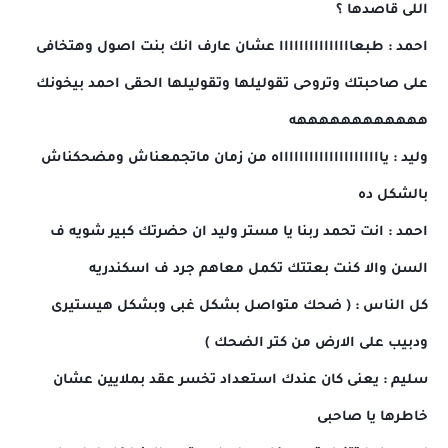
اللى قاصدها ؟
احمد : طبعااااااااااااااا عشان عارف انك بنت اصول وهتخافى
على صاحبتك وتروحى تقوليلها وتقوليلها الحقى احمد بيخونك
ههههههههههههه
وليد : ياااااااااااااااااااااه من زمان ماتجمعناش ومضحكناش
بالشكل ده
احمد : انت تحمد ربنا يا مستر وليد ان حضرتك كبير شويه ف
السن والا كنت بعتتك تكمل معاهم جرد ف اسكندريه
كل الناس : ( ضحك متواصل بشكل غبى وبشكل هيستيرى
ودبيب على الارض من كتر الضحك )
سليم : يعنى كان عندك استعداد تخسر عقد بملايين عشان
خاطرها يا صاحبى