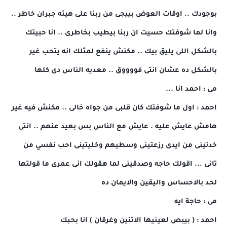
بوجودك .. اوقات العوض بييجى من ربنا على هيئه جبران خاطر ..
وانا لما شوفتك حسيت ان ربنا بيطيب بخاطرى .. انا حبيتك
بالشكل اللى يليق بيك .. مكنش ينفع لمثلك انه يتحب غير
بالشكل ده عشان انتى فووووق .. معديه الناس دى كلها
مى : احمد انا ...
احمد : اول ما شوفتك كان قلبى من جواه خالى .. مكنش فيه غير
هامش عايش عليه . عايش مع الناس بس بعيد عنهم .. انتى
خدتينى من ايدى رزعتينى وسطيهم وخليتينى احب نفسي من
تانى ... اقولك حاجه وصدقينى لما هقولك انى عمرى ما قولتها
لحد بالاحساس واليقين والايمان ده
مى : حاجة ايه
احمد : ( بيبص لعينيها الاتنين وغرقان ) انا بحبك