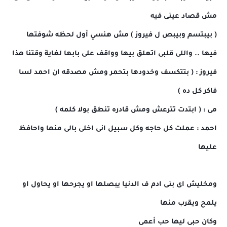
مش قصاد عينى فيه
( بيبتسم وبيبص ل فيروز ) مش هنسي أول لحظه شوفتها
فيها .. واللى قلبى اتعلق بيها وواقف على بابها لغاية وقتنا هذا
فيروز : ( بتتكسف وخدودها بتحمر ومش مصدقه ان احمد لسا
فاكر كل ده )
مى : ( ابتدت تترعش ومش قادره تنطق بولا كلمه )
احمد : عملت كل حاجه وكل سبيل انى اخلى بالى منها واحافظ
عليها
ومخليش اى بنى ادم ف الدنيا يبصلها او يجرحها او يحاول او
يلمح ويقرب منها
وكان حبى ليها حب أعمى