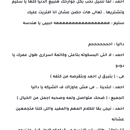
احمد : لما تتنيل تحب بكل جوارحك هتبيع الدنيا كلها يا سليم
وتشتريها . تعالى هات حضن عشان انا افتريت عليك
سليم : هههههههههههههههههه حبيبى يا هندسه
داليا : احححححححم
احمد : لا انتى البسكوته بتاعتى وكاتمة اسرارى طول عمرك يا
دودو
مى : ( بتبرق ل احمد وبتقرصه من كتفه )
احمد : ابتدينا .. مى مش عاوزاك ف الشركه يا داليا
الجميع : ( ضحك متواصل ولمه وصحبه اجمل من الخيال )
احمد : نيجى بقا للكلام المهم والمفيد واللى كلنا متجمعين
عشانه