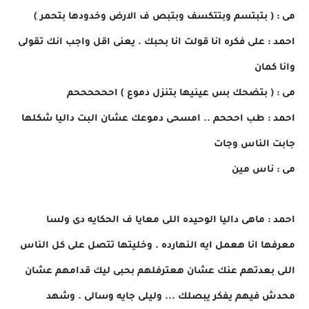
مى : ( بتبتسم وبتتكسف وبتبص ف الارض وخدودها بتحمر )
احمد : على فكره انا قولت انا بحبك . يعنى اقل واجب انك تقولى
وانا كمان
مى : ( بتضحك بس عينيها بتنزل دموع ) اححححححم
احمد : طب احححم .. امسحى دموعك عشان البت داليا شكلها
جابت الناس وجات
مى : ناس مين
احمد : ماهى داليا الوحيده اللى معايا ف الحكايه دى ولسا
معرفها انا هعمل ايه النهارده . وخليتها تتصل على كل الناس
اللى بعدتهم عنك عشان هعترفلهم بحبى ليك قدامهم عشان
محدش فيهم يفكر يبصلك ... وليلى جايه وسالى . وشهد