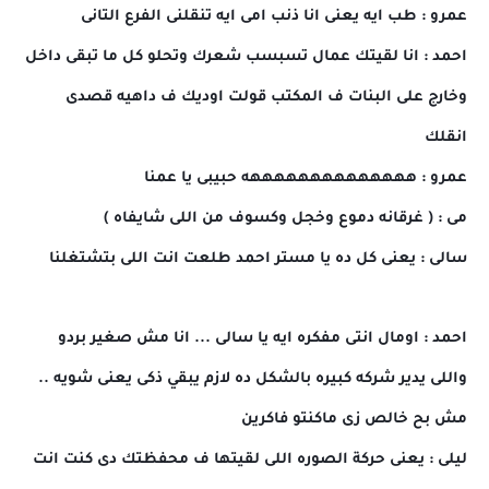
عمرو : طب ايه يعنى انا ذنب امى ايه تنقلنى الفرع التانى
احمد : انا لقيتك عمال تسبسب شعرك وتحلو كل ما تبقى داخل
وخارج على البنات ف المكتب قولت اوديك ف داهيه قصدى
انقلك
عمرو : ههههههههههههههه حبيبى يا عمنا
مى : ( غرقانه دموع وخجل وكسوف من اللى شايفاه )
سالى : يعنى كل ده يا مستر احمد طلعت انت اللى بتشتغلنا
احمد : اومال انتى مفكره ايه يا سالى ... انا مش صغير بردو
واللى يدير شركه كبيره بالشكل ده لازم يبقي ذكى يعنى شويه ..
مش بح خالص زى ماكنتو فاكرين
ليلى : يعنى حركة الصوره اللى لقيتها ف محفظتك دى كنت انت