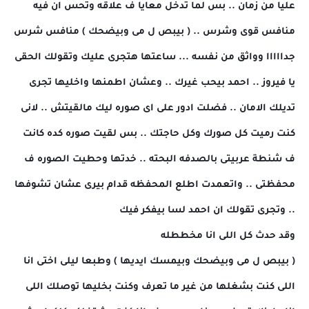
عليا من زمان .. بس لما تدخل معايا ف علاقه وتحس ان فيه
منافس قوى وشرس .. ( بيبص ل مى وبيضحك ) منافس شرس
جدااااا وواثق من نفسه ... ساعتها هتجرى عليك وتقولك الحقى
يا فيروز .. احمد بيحب غيرك .. وعشان اطمنها واخليها تجرى
تديلك الامان .. فضلت ادور على اى صوره ليك مالقيتش .. لانى
كنت رميت كل صورك وكل حاجتك .. بس لقيت صوره كده كانت
ف شنطة عربيتى بالصدفه البحته .. خدتها وحطيت الصوره ف
محفظتى .. واتعمدت اطلع المحفظه قدام بيرى عشان تشوفها
.. وتجرى تقولك ان احمد لسا بيفكر فيك
وقد حدث كل اللى انا مخططله
( بيبص ل مى وبيضحك وبيمسك ايديها ) وطبعا ليلى اختى انا
اللى كنت بشغلها من غير ما تعرف وكنت بخليها توصلك اللى