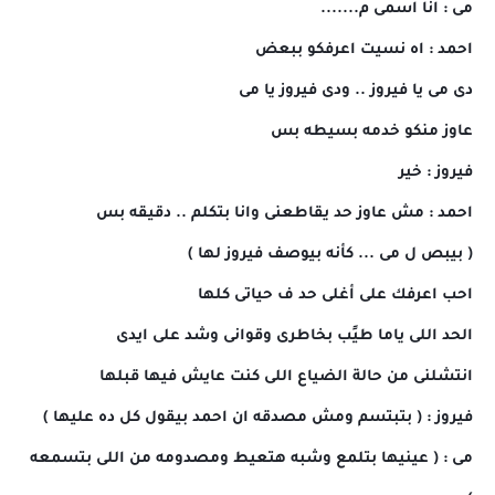
مى : انا اسمى م.......
احمد : اه نسيت اعرفكو ببعض
دى مى يا فيروز .. ودى فيروز يا مى
عاوز منكو خدمه بسيطه بس
فيروز : خير
احمد : مش عاوز حد يقاطعنى وانا بتكلم .. دقيقه بس
( بيبص ل مى ... كأنه بيوصف فيروز لها )
احب اعرفك على أغلى حد ف حياتى كلها
الحد اللى ياما طيًب بخاطرى وقوانى وشد على ايدى
انتشلنى من حالة الضياع اللى كنت عايش فيها قبلها
فيروز : ( بتبتسم ومش مصدقه ان احمد بيقول كل ده عليها )
مى : ( عينيها بتلمع وشبه هتعيط ومصدومه من اللى بتسمعه