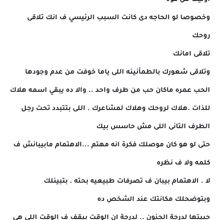
وخصوصا لو الحاجه دى كانت السبب الرئيسي ف انك تلاقى
روحك
تلاقى امانك
وتلاقى شعورك بالطمأنينه اللى ياما خوفت من عدم وجودها
الحب عمره ماكان حب من طرف واحد .. والا ده يبقي اسمه هلاك
للذات .هلاك لروحك وهلاك لمشاعرك . اللى بتتبدد تحت رجل
الطرف التانى اللى مش حاسس بيك
حتى لو هو كان موصلك فكرة انه مهتم ...الاهتمام مابيبانش ف
كلمه ولا ف نظره
لا . الاهتمام بيبان ف تصرفات طبيعيه بحته . بتبينلك
وبتوضحلك مكانتك عند الشخص ده
حبيتها لدرجة الجنون .. لدرجة ان الوقت بيقف ف الوقت اللى هى