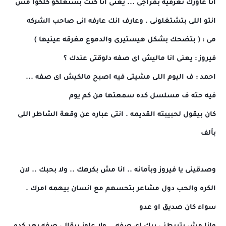
انا عاوزك تعرفيه بمزاجى ... يعنى انا كنت بشتغلكو كلكوا مش
انتو اللى بتشتغلونى . وعارف انك عارفه انى صاحب الشركه
مى : ( بتضحك بشكل هيستيرى والدموع مغرقه عينيها )
فيروز : يعنى انا ماليش اى صفه دلوقتى عندك ؟
احمد : ف اليوم اللى مشيتى فيه اصبح مالكيش اى صفه ...
فيه حته ف مسلسل كده سمعتها من كم يوم
كان بيقول لحبيبته القديمه . انتى عباره عن وقعة الشاطر اللى
بألف
وصدقينى يا فيروز وبأمانه .. انا مش بكرهك .. ولا بحبك .. لان
الكره والحب دول مشاعر بتحسهم مع انسان بيهمه امرك .
سواء كان صديق او عدو