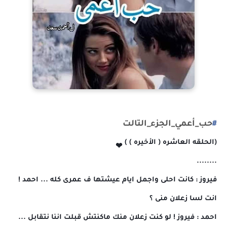
#
حب_أعمي_الجزء_التالت
(الحلقه العاشره ( الأخيره ) )
❤
........
فيروز : كانت احلى واجمل ايام عيشتها ف عمرى كله ... احمد !
انت لسا زعلان منى ؟
احمد : فيروز ! لو كنت زعلان منك ماكنتش قبلت اننا نتقابل ...