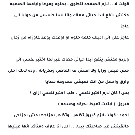
قولت لا .. لازم الصفحه تنطوى . بحلوه ومرها وايامها الصعبه
مكنش ينفع ابدا حياتى معاك وانا لسا حاسس من جوايا انى
عاجز
عاجز على انى اديلك كلمه حلوه او اوعدك بوعد عاوزاه من زمان
وبردو مكنش ينفع ابدا حياتى معاك غير لما اختبر نفسي انى
مش هبص ورايا ولا افتش ف الماضى وذكرياته . وده لانك احلى
وارق واجمل من انك تعيشى مخدوعه معايا
بس ! كان لازم اختبر نفسي . طب اختبر نفسي ازاى ؟
فيروز : ( ابتدت تعيط بحرقه وصدمه )
احمد : قولت لازم فيروز تظهر . وتظهر بمزاجها مش بمزاجى
مالقيتش غير صاحبتك بيرى .. اللى انا عارف ومتأكد انها عينيها