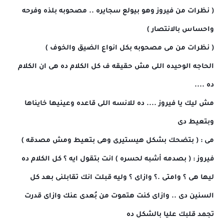
( نظرات من فيروز وهو بيولع سجايره .. مصحوبه بلذه وفرحه
واحسا
س بالانتصار )
( نظرات من مى مصحوبه بكل انواع الضيق والخوف )
الحاجه الوحيده اللى مش حقيقه ف كل الكلام ده هى ان الكلام
ده ....
مش ليك يا فيروز .... ده للانسه اللى قاعده وعينيها خايناها
وبتعيط دى
مى : ( بتضحك بشكل هيستيرى وهى بتعيط ومش مصدقه )
فيروز : ( بصدمه أشبه لحسره ) انت بتقول ايه ؟ كل الكلام ده
ليها هى ؟ وامتى .؟ وازاى ؟ وليه قبلت انك تقابلنى بعد كل
السنين دى .. وازاى كنت هتموت من بُعدى عنك وازاى قدرت
تجمد قلبك عليا بالشكل ده