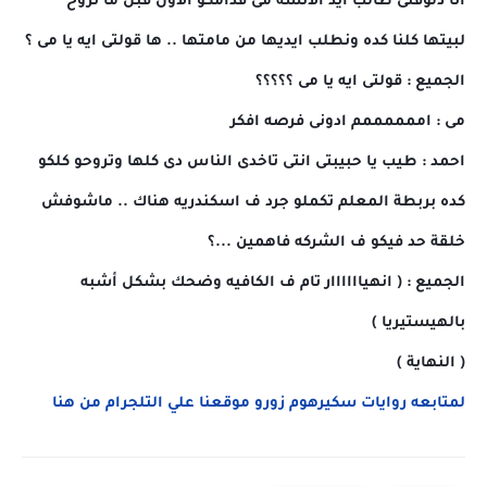
انا دلوقتى طالب ايد الانسه مى قدامكو الاول قبل ما نروح
لبيتها كلنا كده ونطلب ايديها من مامتها .. ها قولتى ايه يا مى ؟
الجميع : قولتى ايه يا مى ؟؟؟؟؟
مى : اممممممم ادونى فرصه افكر
احمد : طيب يا حبيبتى انتى تاخدى الناس دى كلها وتروحو كلكو
كده بربطة المعلم تكملو جرد ف اسكندريه هناك .. ماشوفش
خلقة حد فيكو ف الشركه فاهمين ...؟
الجميع : ( انهياااااار تام ف الكافيه وضحك بشكل أشبه
بالهيستيريا )
( النهاية )
لمتابعه روايات سكيرهوم زورو موقعنا علي التلجرام من هنا