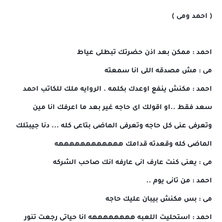
( احمد ومى )
احمد : ممكن بعد اذن حضرتك تبطلى عياط
مى : مش مصدقه اللى انا سمعته
احمد : مكنش ينفع اوعدك بكلمه . الروايه ملك للكاتب احمد
سعد فقط ..او اقولك اى حاجه غير بعد ما اعرفك انا مين
وتعرفى عنى كل حاجه وتعرفى الماضى بتاعى كله ... دنا جيبتلك
الماضى كله وقعدته قدامك ههههههههههههه
مى : يعنى كنت عارف انى عارفه انك صاحب الشركه
احمد : من تانى يوم ..
مى : بس مكنش بيبان عليك حاجه
احمد : استحليت اللعبه ههههههههه انا حياتى رجعت تنور