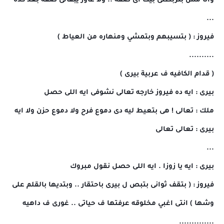
وانا مش بتربطنى بيك اى صفه .. ولا عاوز يبقالى صفه بعد كده
...
فيروز : ( بتسيبهم وبتمشي ومنهاره من العياط )
..........
( قدام الكافيه ف عربية بيرى )
بيرى : ايه ده فيروز خارجه تعالى نشوفى ايه اللى حصل
ملك : تعالى ! هى بتعيط ليه دى دموع فرح ولا دموع حزن ولا ايه
بيرى : تعالى تعالى
...
بيرى : ايه يا زوزا . ايه اللى حصل نقول مبروك
فيروز : ( بتقف ثوانى بتبص ل بيرى باحتقار .. وبتديها بالقلم على
وشها ) انتى اغبي مخلوقه عرفتها ف حياتى .. غورى ف داهيه
..............