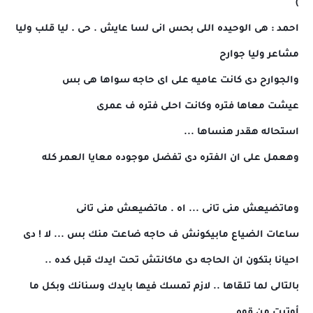
)
احمد : هى الوحيده اللى بحس انى لسا عايش . حى . ليا قلب وليا
مشاعر وليا جوارح
والجوارح دى كانت عاميه على اى حاجه سواها هى بس
عيشت معاها فتره وكانت احلى فتره ف عمرى
استحاله هقدر هنساها ...
وهعمل على ان الفتره دى تفضل موجوده معايا العمر كله
وماتضيعش منى تانى ... اه . ماتضيعش منى تانى
ساعات الضياع مابيكونش ف حاجه ضاعت منك بس ... لا ! دى
احيانا بتكون ان الحاجه دى ماكانتش تحت ايدك قبل كده ..
بالتالى لما تلقاها .. لازم تمسك فيها بايدك وسنانك وبكل ما
أوتيت من قوه