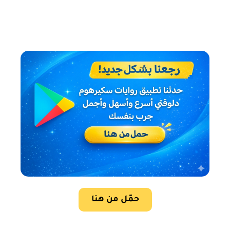
حمّل من هنا