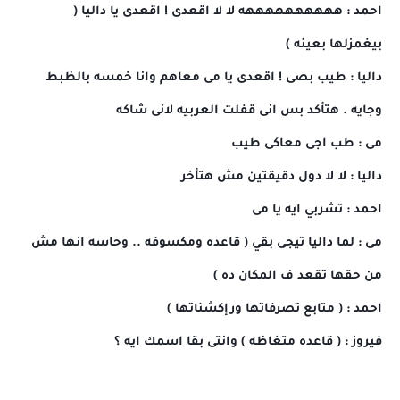
احمد : ههههههههههه لا لا اقعدى ! اقعدى يا داليا (
بيغمزلها بعينه )
داليا : طيب بصى ! اقعدى يا مى معاهم وانا خمسه بالظبط
وجايه . هتأكد بس انى قفلت العربيه لانى شاكه
مى : طب اجى معاكى طيب
داليا : لا لا دول دقيقتين مش هتأخر
احمد : تشربي ايه يا مى
مى : لما داليا تيجى بقي ( قاعده ومكسوفه .. وحاسه انها
مش
من حقها تقعد ف المكان ده )
احمد : ( متابع تصرفاتها ورإكشناتها )
فيروز : ( قاعده متغاظه ) وانتى بقا اسمك ايه ؟