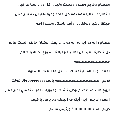
وعصام وكريم وعمرو ومستر وليد .. كل دول لسا عارفين
النهارده . داليا فهمتهم كل حاجه وعرفتهم ان ده سر مش
هيتقال غير دلوقتى .. وأهو ياستى وصلوا اهو
...
عصام : ايه ده ايه ده ايه ده ..... يعنى عشان خاطر الست هانم
دى تنطرنا بعيد عن اهالينا وعيالنا اسبوع بحاله يا ظالم
ههههههههههههه
احمد : ولاااااه لم نفسك ... بدل ما ابعتك السلوم
كريم : هههههههههههههههه يالهووووووووى وانا قولت
اروح هساعد عصام وكلى نشاط وحيويه .. لقيت نفسي اكبر حمار
احمد : لا بس ايه رأيك ف البعته دى ياض يا كيمو
كريم : استاااااااااااااااذ ورئيس قسم