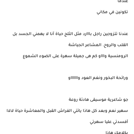
عندما
تكونين في مكاني
عندنا تتزوجين راجل بااارد مثل الثلج حياة آنا لا يهمني الجسد بل
القلب والروح. المشاعر الجياشة
الرومنسية واااو كم هى جميلة سهرة على الضوء الشموع
ورائحة البخور ونغم العود وااااااو
جو شاعرية موسيقى هادئة روعة
سهير نعم وبعد كل هاذا يائتي الفراش القبل والمعاشرة حياة لالاا
آفسدتي عليا سهرتي
بكلامك هاذا