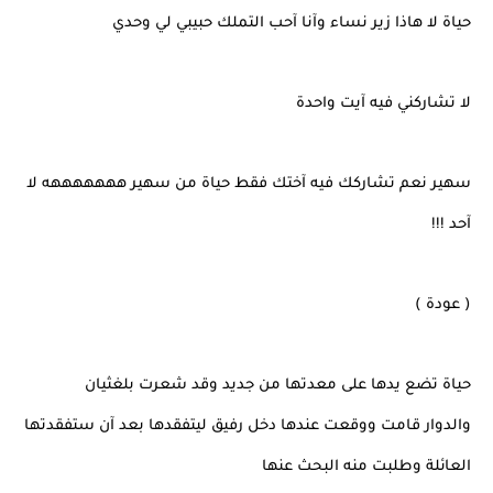
حياة لا هاذا زير نساء وآنا آحب التملك حبيبي لي وحدي
لا تشاركني فيه آيت واحدة
سهير نعم تشاركك فيه آختك فقط حياة من سهير هههههههه لا
آحد !!!
( عودة )
حياة تضع يدها على معدتها من جديد وقد شعرت بلغثيان
والدوار قامت ووقعت عندها دخل رفيق ليتفقدها بعد آن ستفقدتها
العائلة وطلبت منه البحث عنها