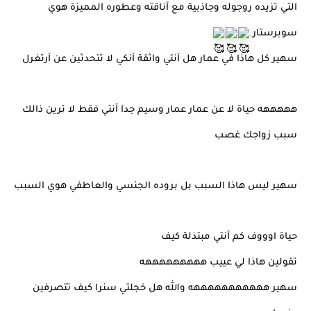
التي تزيده روجوله وجاذبية مع آناقته وعطوره المميزة هوي
سوبرستار
سهير كل هاذا في عمار هل آنتي واثقة آنكي لا تتحدثين عن آرتغرل
هههههه حياة لا عن عمار عمار وسيم جدا آنتي فقط لا ترين ذالك
سبب زواجك غصب
سهير ليس هاذا السبب بل بروده الجنسي والعاطفي هوي السبب
حياة اوووف كم آنتي مبتذلة كيف
تقولين هاذا لي عييب هههههههههه
سهير هههههههههههه والله هل خجلتي سنرا كيف تتصرفين