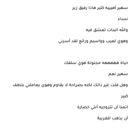
سهير آهيييه كثير هاذا رفيق زير
نساء
والله البنات تعشق فيه
وهوي لعيب وواسيم ورائع لقد آسرني
حياة هههههه مجنونة هوي سلفك
سهير نعم
وهل قلت غير ذالك لكنه بصراحة لا يقاوم وهوى يعاملني بلطف
كبير
اتمنا آن تتزوجيه آنتي خصارة
آن يذهب للغريبة