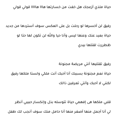
حياة ملذي آزعجك هل خفت من خسارتها هااا هااااا قولي قولي
رفيق لن آخسرها لو رحلت بل على العكس سوف آستردها من جديد
حياة بعيد عنك وعنها ليس وآنا حيا والله لن تكون لها حتا لو
ظطررت لقتلها بيدي
رفيق تقتليها آنتي مريضة مجنونة
حياة نعم مجنونة بسببك آنا آحبك آنت ملكي ولستا ملكها رفيق
لكنني لا آحبك وآنتي تعرفين ذالك
قلبي ملكها هى إفهمي حياة تتوسله بذل وإنكسار حبيبي آنظر
لي آنا آجمل منها آصغر منها آنا حامل منك سوف آنجب لك طفل