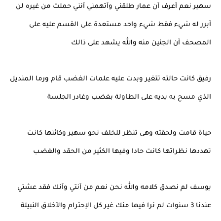
سهير نعم آعرف آن عمار طلقني وآتهمني آنني حملت من غيره لن
آبرر له شيء فقط شيء واحد مستعدة على القسم عليه على
المصحف آن الجنين منه والله يشهد على ذالك
رفيق كانت حالته تتغير وبدت عليه علمات الغضب قام ورما المنديل
الذي مسح به يديه على الطاولة بغضب وغادر الجلسة
حياة قامت ولحقته وهى تنظر للخلف نحو سهير وكائنها كانت
تهددها نظراتها كانت حادا وفيها الكثير من الحقد والغضب
يوسف لم نصدق كلامه والله نحن نعم من آنتي وآنك فقد عشتي
عندنا 3 سنوات لم نرا فيها منك غير كل الإحترام والآخلاق النبيلة