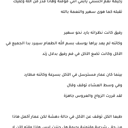
رحيمة نعم آحسنتي يابنتي آنتي مؤمنة وهاذا قدر من الله وعليك
تقبله كما هوى سهير والنعمة بالله
رفيق كانت نظراته بارد نحو سهير
وكائنه لم يعد يراها يوسف بسم الله الطعام سيبرد بدا الجميع في
الآكل وكانت تضع الآكل في فم رفيق بدلال زئد
بينما كان عمار مسترسل في الآكل بسرعة وكائنه مطارد
وفي وسط العشاء توقف وقال
لقد قررت الزواج والعروس جاهزة
طبعا الكل توقف عن الآكل في حالة دهشة لكن عمار آكمل هاذا
من حقي شرعية وقنونية رحيمة هل جننت ليس هاذا وقته الآن لا