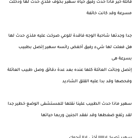
قائلة خير ماذا حدث رفيق حياة سهير بخوف ملذي حدث لها ودخلت
مسرعة وقد كانت خائفة
جدا وجدتها شاحبة الوجه فاقدة للوعي صرخت عليه ملذي حدث لها
هل فعلت لها شيء رفيق آخفض رائسه سهير إتصل بطبيب
بسرعة هى
إتصل وجائت العائلة كلها عنده بعد عدة دقائق وصل طبيب العائلة
وفحصها وقد بدا عليه القلق الشاديد
سهير ماذا حدث الطبيب علينا نقلها للمستشفى الوضع خطير جدا
لقد رتفع ضغطها وقد نفقد الجنين وربما حياتها
سهير تصرخ لاااااا آختي لااا آرجوك