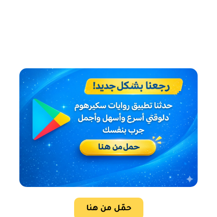
حمّل من هنا