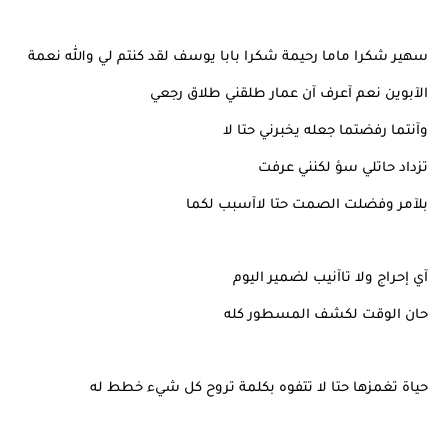
سهير شكرا ماما رحيمة شكرا بابا يوسف لقد كنتم لي والله نعمة
الآبوين نعم آعرف آن عمار طلقني طلاق رجعي
وآنتما رفضتما جعله يخبرني حتا لا
تزداد حاتلي سؤ لكنني عرفت
بلآمر وفضلت الصمت حتا لاآسبب لكما
آي إحراج ولا تاآنيب لضمير اليوم
حان الوقت لكشف المسطور كله
حياة تغمزها حتا لا تتفوه بكلمة تروح كل شيء خطط له