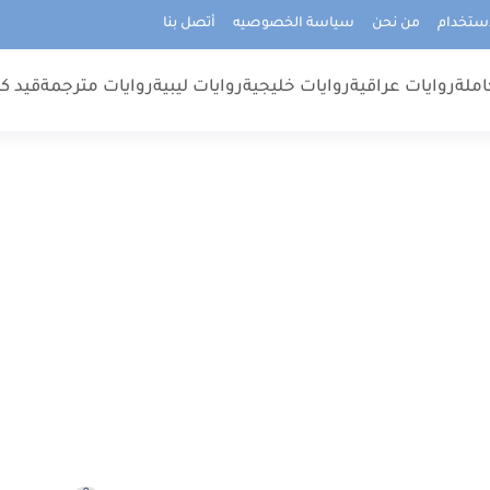
استخدام
من نحن
سياسة الخصوصيه
أتصل بنا
املة
روايات عراقية
روايات خليجية
روايات ليبية
روايات مترجمة
قيد كت