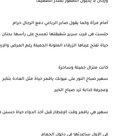
ورجال لا يحبون الظهور بمنذر الضعيف
آمام مرآة وكما يقول صابر الرباعي دمع الرجال حرام
جلست هى قرب سرير شقيقتها تمسح على رآسها بحنان 
حياة تفتح عيناها الزرقاء الملونة الجميلة رغم المرض والإره
كانت متزال جميلة وساحرة
سهير صباح النور على عيونك ياقمر حياة مثل العادة بتكبر
وعجرفة كذابة ترد صباح الخير
سهير هي ياقمر وقت الإفطار قبل آخذ الدواء حياة حسنن 
في الآول ساعدتها في دخول الحمام