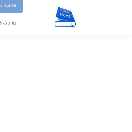
اتفاقية ال
روايات ك