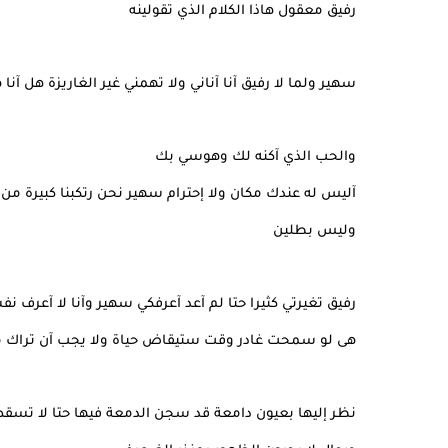
رفيق معقول هاذا الكلام الذي تقولينه
سهير ولما لا رفيق آنا آناني ولا تهمني غير الغاريزة هل آنا
والحب الذي آكنه لك وهوسي بك
آليس له عندك مكان ولا إحترام سهير نحن رتكبنا كبيرة من
وليس بطلين
رفيق تغيرتي كثيرا حتا لم آعد آعرفكي سهير وآنا لا آعرف ن
هى لو سمحت غادر وقت ستيقاض حياة ولا يجب آن تراك م
نظر إليها بعيون دامعة قد سجن الدمعة فيها حتا لا تس