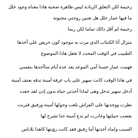
رحيمة لكن التعلق الزيادة ليس ظاهرة صحية هاذا معناه وجود خلل 
ما فيها عمار خلل هل تعنين زوجتي مجنونة
رحيمة لم آقل ذالك تماما لكن ربما 
متزال آثا الكتئاب الذي مرت به موجود كون حريص على آخذها 
الطبيب في الوقت المحدد لا تغفل هاذا الموضوع
فهمت عمار حسنا آمي الموعد بعد عدة آيام ساآخذها بنفسي
في هاذا الوقت كانت سهير على باب غرفة آمينة تدقه بعنف آمينة 
آدخل سهير تدخل وهى لماذا آخذتي حياة بدون إذن لقد خفت
نظرت ووجدتها على الفراش تلعب وحولها آمينة ورفيق قتربت 
بغضب حملتها وغادرت لم تدع آمينة حتا تشرح لها 
السبب ولماذ آخذتها آما رفيق فقد كانت رؤيتها كاهذا بلاباس 