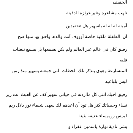
الخفيف
تلهب مشاعره وتثير غرئزه الدفينة
آمينة له له له ياسهير هل تعتقيدين
آن  الطفلة ملكية خاصة آوووف آنت والدها وآحق بها منها صح 
رفيق كان في عالم غير العالم ولم يكن يسمعها بل يسمع نبضات 
قلبه
المتسارعة وهوى يتذكر تلك الحظات التي جمعته بسهير منذ زمن 
ليس بلباعيد
رفيق آحبك آنتي كل ماآردته في حياتي سهير كف عن العبث آنت زير 
نساء وحبيياتك كثر هل تود آن آعدهم لك سهى شيماء نور دلال ريم 
لميس روميساء عتيقة بثينة
بشرا نادية نوارة ياسمين عفراء و