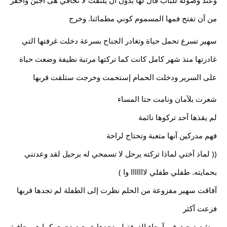
وعند وصوله للباب قال لها بدون آن يلتفت لا تخافي هى آجبن وآحقر 
من آن تفتح فمها المسموم كوني مطمائنا. وخرج
سهير تسرع تحمل حياة وتغادر الجناح بسرعة دخلت غرفتها التي 
غادرتها منذ شهر كامل كانت كما تركتها مرتبة نظيفة وضعت حياة 
على السرير ودخلت الحمام إستحمت وخرجت ستلقت قربها
شعرت بلآمان ونامت حتا المساء
لم يقذها آحد تركوها نائمة
فهم مدركين آنها متعبة وتحتاج لراحة
(( لماذ آختي لماذا تركته يرحل لا تسمحي له برحيل لقد وعدتني 
بحمايته. طفلي طفلي لااااااا وا )
آفاقت سهير مفزوعة من الحلم نظرت إلى الطفلة لم تجدها قربها 
فزعت آكثر 
وبدئت تبحث في آرجاء الغرفة لم تجدها خرجت تجري كما هى حافية 