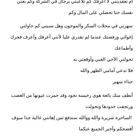
آم تعقدينني لا آعرفك كم تلاعبتي برجال في الشركة وكم بعتي 
نفسك حتا تحصلي على المال وكم
سهرتي في محلات السكر والموجون وهل نسيتي كم حاولتي 
إغوائي ورفضتك عندما لم تقدري عليا لآنني آعرفك وآعرف فجرك 
وآطماعك 
تحولتي الآخي الغبي وآوقعتي به
فلا تدعي آمامي الطهر والله 
حذاء سهير
آنظف منك بائعة هوى رخيسة نجود وقد حمرت عيونها من الغضب 
ورتجفت خدودها وتحولت 
 الساحرة شريرة والله ووالله ستدفع ثمن إهانتي غالية جدا سوف 
آفضحكم وآخبر الجميع عنكما