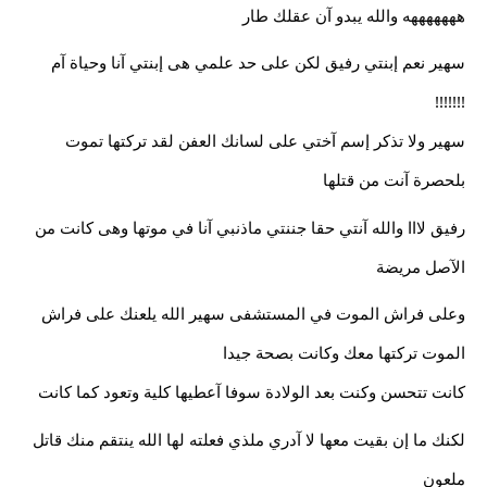
هههههههه والله يبدو آن عقلك طار
سهير نعم إبنتي رفيق لكن على حد علمي هى إبنتي آنا وحياة آم 
!!!!!!!
سهير ولا تذكر إسم آختي على لسانك العفن لقد تركتها تموت 
بلحصرة آنت من قتلها
رفيق لااا والله آنتي حقا جننتي ماذنبي آنا في موتها وهى كانت من 
الآصل مريضة 
وعلى فراش الموت في المستشفى سهير الله يلعنك على فراش 
الموت تركتها معك وكانت بصحة جيدا
كانت تتحسن وكنت بعد الولادة سوفا آعطيها كلية وتعود كما كانت
لكنك ما إن بقيت معها لا آدري ملذي فعلته لها الله ينتقم منك قاتل 
ملعون