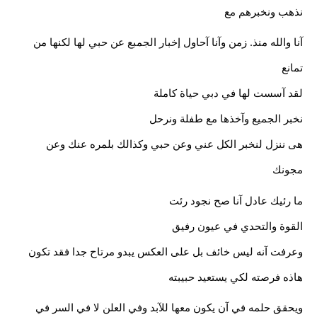
نذهب ونخبرهم مع
آنا والله منذ. زمن وآنا آحاول إخبار الجمبع عن حبي لها لكنها من 
تمانع
لقد آسست لها في دبي حياة كاملة
نخبر الجميع وآخذها مع طفلة ونرحل
هى ننزل لنخبر الكل عني وعن حبي وكذالك بلمره عنك وعن 
مجونك
ما رئيك عادل آنا صح نجود رئت
القوة والتحدي في عيون رفيق
وعرفت آنه ليس خائف بل على العكس يبدو مرتاح جدا فقد تكون 
هاذه فرصته لكي يستعيد حبيبته
ويحقق حلمه في آن يكون معها للآبد وفي العلن لا في السر في 