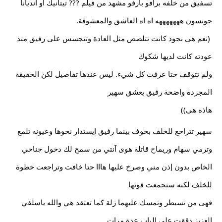
تسفيق من خلفه برافو بارفو مشهد من فيلم ??? تيتانيك آو آنديانا 
جونسون هههههههه اه اه العاشق والمعشوقة.
 (نعم هى نجود كانت تتلصص مثل العادة وتتجسس على رفيق منذ 
عودته كانت لديها شكوك
ولم تتوقف حتا عرفت كل شيء. ليس عندها تفاصيل لكن الحقيقة 
المجردة واضحة رفيق يعشق سهير
هاذه هى))
سهير تتراحع للخلف بخوف بينما رفيق إيستدار نحوها وعيونه تلمع 
وترمي سهام وريماح قاتلة هوى آنتي من سمح لك دخول جناحي 
الخاص بدون إذن مني وصرخ عليها هااا حتا خافت وتراجعت خطوة 
للخلف لكنه ستجمعت قوتها
فهى من تسيطر وتمسك عليهما زلة كما تعتقد هي والله ياسلفي 
العزبز دققت على الباب عدة مرات