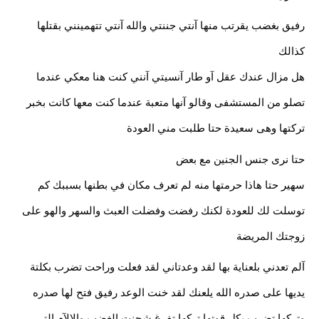
رفيق بغضب يقرتب منها آنتي جننتي والله آنتي تتهمينني بقتلها 
كذالك
هل مزال عندك عقل آو طار آنسيتي آنني كنت هنا معكي عندما 
تصلو من المستشفى وقالو آنها متعبة عندما كنت معها كانت بخبر
تركتها وهى سعيدة حتا طلبت مني العودة
حتا نرى جنس الجنين مع بعض
سهير حتا هاذا حرمتها منه لم تعرف مكان في بطنها بسببك كم 
توسلت لك للعودة لكنك رفضت وفضلت العبث والسهر والهو على 
زوجتك المريضة 
آلم تعدني بلعناية بها لقد وعدتاني لقد فعلت وراحت تضرب بكلتة 
يديها على صدره الله يلعنك لقد خنت الوعد رفيق فتح لها صدره 
وتركها تضرب بكل قوتها تركها تفرغ شحنت الغضب والالآم التي 