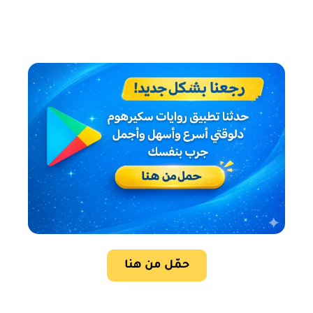
حمّل من هنا