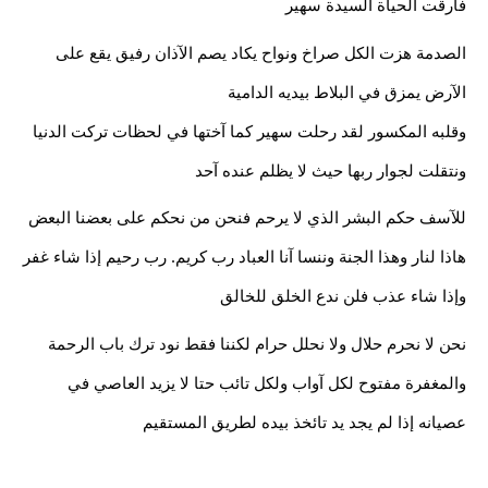
فارقت الحياة السيدة سهير
الصدمة هزت الكل صراخ ونواح يكاد يصم الآذان رفيق يقع على 
الآرض يمزق في البلاط بيديه الدامية
وقلبه المكسور لقد رحلت سهير كما آختها في لحظات تركت الدنيا 
ونتقلت لجوار ربها حيث لا يظلم عنده آحد
للآسف حكم البشر الذي لا يرحم فنحن من نحكم على بعضنا البعض 
هاذا لنار وهذا الجنة وننسا آنا العباد رب كريم. رب رحيم إذا شاء غفر 
وإذا شاء عذب فلن ندع الخلق للخالق 
نحن لا نحرم حلال ولا نحلل حرام لكننا فقط نود ترك باب الرحمة 
والمغفرة مفتوح لكل آواب ولكل تائب حتا لا يزيد العاصي في 
عصيانه إذا لم يجد يد تائخذ بيده لطريق المستقيم