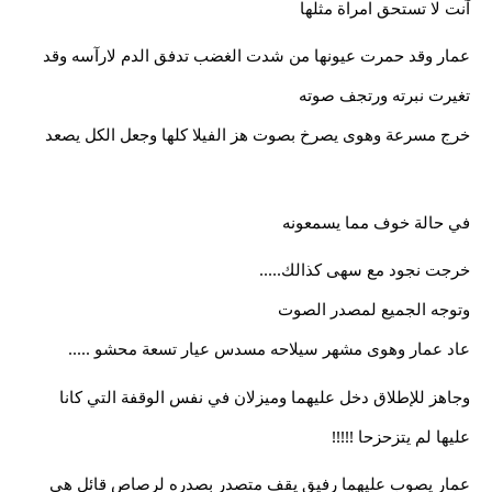
آنت لا تستحق امراة مثلها
عمار وقد حمرت عيونها من شدت الغضب تدفق الدم لارآسه وقد 
تغيرت نبرته ورتجف صوته
خرج مسرعة وهوى يصرخ بصوت هز الفيلا كلها وجعل الكل يصعد
في حالة خوف مما يسمعونه
خرجت نجود مع سهى كذالك.....
وتوجه الجميع لمصدر الصوت
عاد عمار وهوى مشهر سيلاحه مسدس عيار تسعة محشو .....
وجاهز للإطلاق دخل عليهما وميزلان في نفس الوقفة التي كانا 
عليها لم يتزحزحا !!!!!
عمار يصوب عليهما رفيق يقف متصدر بصدره لرصاص قائل هى 