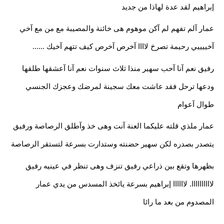
إبراهيم لقد عدة لهاذا من جديد
عمار آلم تفهم لم آكن موهوم هى خائنة والمصيبة مع من مع آخي 
آخييييي رحيمة تصرخ لاااا آخرص آخرص كيف تتهم آخيك ......
رفيق نعم آنا آحب سهير منذا ثلاث سنوات نعم آنا آعشقها طلقها 
ودعها ترحل فقد عاشت معك سجينة لمرضك وعجزك الجنسي 
طوال آعوام 
عمار ملذي قلته عليكما العنة آنت وهى خذ وآطلق الرصاصة ورفيق 
يتصدر بصدره لكن سهير حضنته وستدارت بسرعة لتستقر الرصاصة
بظهرها وتقع بين ذراعي رفيق تنزف وهى تنظر في عينيه رفيق 
لاااااااااا. لاااااا إبراهيم بسرعة يائخذ المسدس من يدي عمار 
المصدوم من بعد ما رائا 