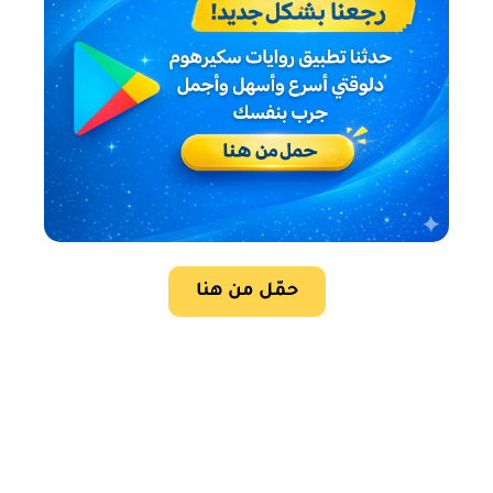
حمّل من هنا