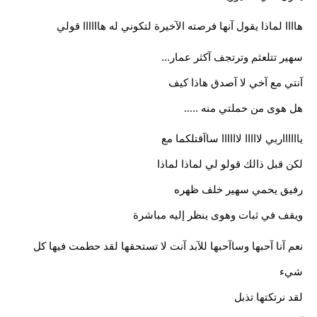
هاااا لماذا يقول آنها فرصته الآخيرة لتكوني له هاااااا قولي
سهير تتلعثم وترتجف آكثر عمار...
آنتي مع آخي لا آصدق هاذا كيف
هل هوى من حملتي منه .....
يااااااربي لااااا لاااااا ساآقتلكما مع
لكن قبل ذالك قولو لي لماذا لماذا
رفيق يحمي سهير خلف ظهره
ويقف في ثبات وهوى ينظر إليه مباشرة
نعم آنا آحبها وساآحبها للآبد آنت لا تستحقها لقد حطمت فيها كل 
شيء
لقد نرتكتها تذبل