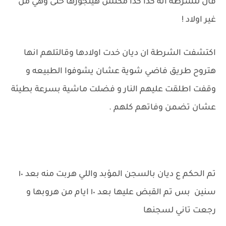
قال للشرطة انه كدا كدا مكنش هيتجوزها حتى وهي من
غير اولاد !
اكتشفت الشرطة ان ديان خدت اولادها وقالتلهم انها
هتروح طريق فاضي شوية عشان يشوفوا الطبيعه و
وقفت اطلقت عليهم النار و فضلت ماشية بسرعة بطيئة
عشان تضمن وفاتهم كلهم .
تم الحكم ع ديان بالسجن المؤبد واللي هربت منه بعد ١٠
سنين بس تم القبض عليها بعد ١٠ ايام من هروبها و
رجعت تاني لسجنها