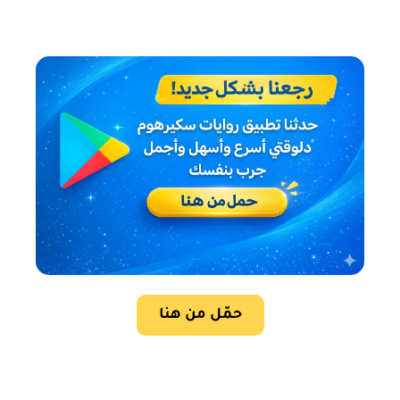
حمّل من هنا