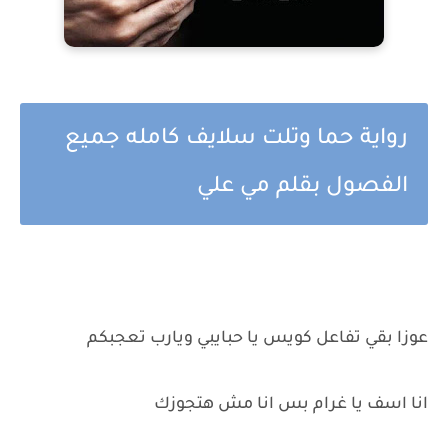
رواية حما وتلت سلايف كامله جميع
الفصول بقلم مي علي
عوزا بقي تفاعل كويس يا حبايبي ويارب تعجبكم
انا اسف يا غرام بس انا مش هتجوزك