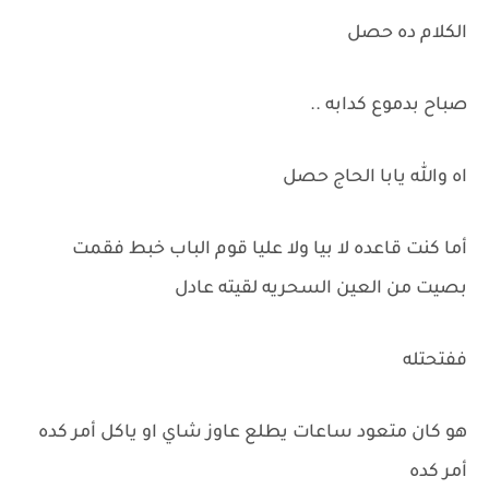
الكلام ده حصل
صباح بدموع كدابه ..
اه والله يابا الحاج حصل
أما كنت قاعده لا بيا ولا عليا قوم الباب خبط فقمت
بصيت من العين السحريه لقيته عادل
ففتحتله
هو كان متعود ساعات يطلع عاوز شاي او ياكل أمر كده
أمر كده