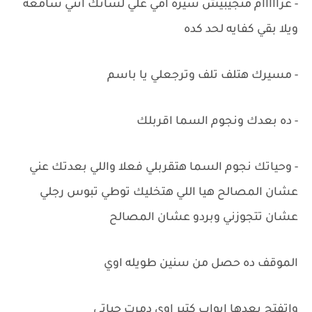
- غرااااام متجيبيش سيرة أمي علي لسانك انتي سامعه
ويلا بقي كفايه لحد كده
- مسيرك هتلف تلف وترجعلي يا باسم
- ده بعدك ونجوم السما اقربلك
- وحياتك نجوم السما هتقربلي فعلا واللي بعدتك عني
عشان المصالح هيا اللي هتخليك توطي تبوس رجلي
عشان تتجوزني وبردو عشان المصالح
الموقف ده حصل من سنين طويله اوي
واتفتح بعدها ابواب كتير اوي دمرت حياتي