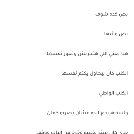
بص كده شوف
بص وشها
هيا يعني اللي هتخربش وتعور نفسها
الكلب كان بيحاول يكتم نفسها
الكلب الواطي
ولسه هيرفع ايده عشان يضربو كمان
جدي كان سند نفسو وخرج من الباب ووقف