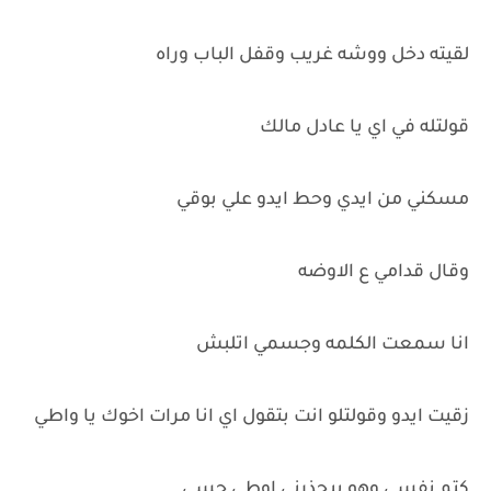
لقيته دخل ووشه غريب وقفل الباب وراه
قولتله في اي يا عادل مالك
مسكني من ايدي وحط ايدو علي بوقي
وقال قدامي ع الاوضه
انا سمعت الكلمه وجسمي اتلبش
زقيت ايدو وقولتلو انت بتقول اي انا مرات اخوك يا واطي
كتم نفسي وهو بيحذرني اوطي حسي