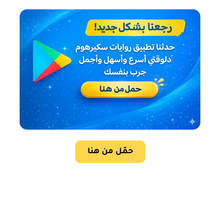
حمّل من هنا