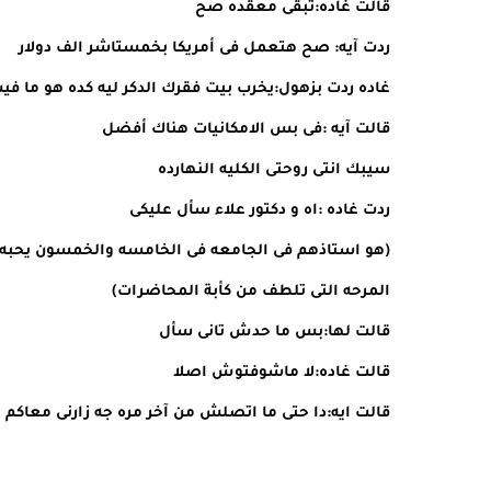
قالت غاده:تبقى معقده صح
ردت آيه: صح هتعمل فى أمريكا بخمستاشر الف دولار
غاده ردت بزهول:يخرب بيت فقرك الدكر ليه كده هو ما فيش
قالت آيه :فى بس الامكانيات هناك أفضل
سيبك انتى روحتى الكليه النهارده
ردت غاده :اه و دكتور علاء سأل عليكى
(هو استاذهم فى الجامعه فى الخامسه والخمسون يحبه ال
المرحه التى تلطف من كأبة المحاضرات)
قالت لها:بس ما حدش تانى سأل
قالت غاده:لا ماشوفتوش اصلا
قالت ايه:دا حتى ما اتصلش من آخر مره جه زارنى معاكم