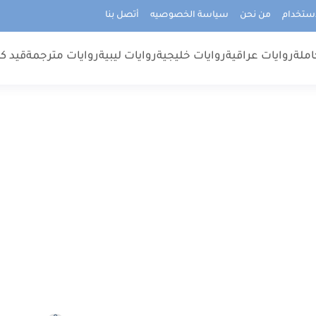
استخدام
من نحن
سياسة الخصوصيه
أتصل بنا
املة
روايات عراقية
روايات خليجية
روايات ليبية
روايات مترجمة
قيد كت