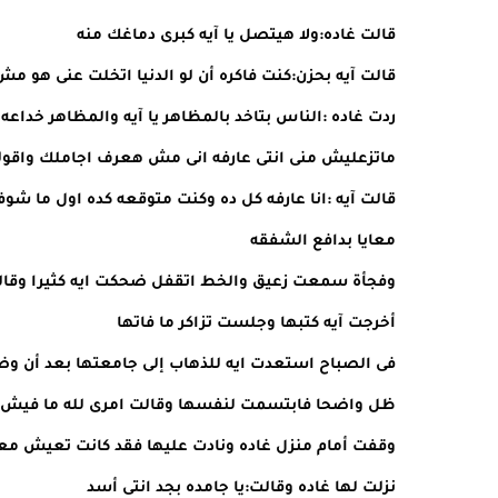
قالت غاده:ولا هيتصل يا آيه كبرى دماغك منه
قالت آيه بحزن:كنت فاكره أن لو الدنيا اتخلت عنى هو 
ردت غاده :الناس بتاخد بالمظاهر يا آيه والمظاهر خدا
ماتزعليش منى انتى عارفه انى مش هعرف اجاملك واقولك 
قالت آيه :انا عارفه كل ده وكنت متوقعه كده اول ما ش
معايا بدافع الشفقه
وفجأة سمعت زعيق والخط اتقفل ضحكت ايه كثيرا وقالت
أخرجت آيه كتبها وجلست تزاكر ما فاتها
فى الصباح استعدت ايه للذهاب إلى جامعتها بعد أن وض
ظل واضحا فابتسمت لنفسها وقالت امرى لله ما فيش فا
وقفت أمام منزل غاده ونادت عليها فقد كانت تعيش مع
نزلت لها غاده وقالت:يا جامده بجد انتى أسد