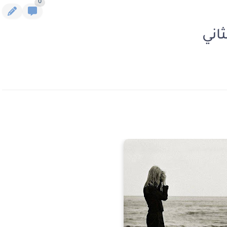
0
اني