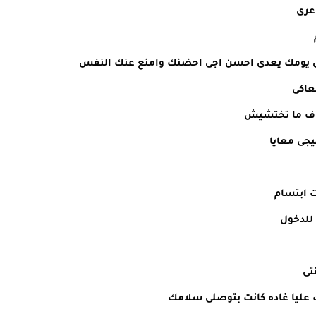
عرى
خلى يومك يعدى احسن اجى احضنك وامنع عنك النفس
عاكى
خاف ما تختشيش
يجى معايا
ت ابتسام
 للدخول
تى
ك عليا غاده كانت بتوصلى سلامك