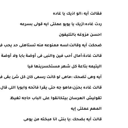
فقالت آيه :الو اذيك يا غاده
ردت غاده:ازيك يا يويو عملتى ايه قولى بسرعه
احسن مزوغه بالتليفون
ضحكت آيه وقالت:لسه ممنوعه منه تستاهلى حد يحب فى ا
قالت غادة:آمال أحب فين والنبى فى أوضة بابا ولا أوضة
اليتيمه بتاعة كل شهر مستخسرينها فيا
آيه وهى تضحك :ماهى لو كانت رسمى كان كل شئ بقى فى 
قالت غاده بحزن:ماهو جه حتى يقرا فاتحه وابويا اللى قال
تقوليش العرسان بيتخانقوا على الباب حاجه تغيظ
المهم عملتى إيه
قالت آيه بضحك :يا بنتى انا مبخته من يومى