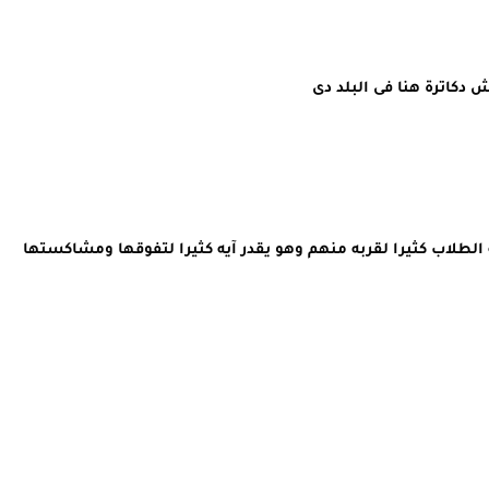
 دكاترة هنا فى البلد دى
طلاب كثيرا لقربه منهم وهو يقدر آيه كثيرا لتفوقها ومشاكستها