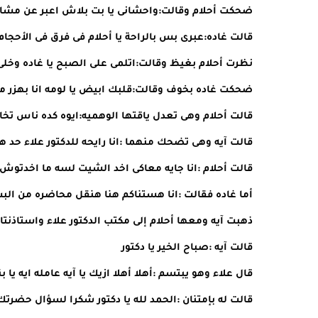
ضحكت أحلام وقالت:واحشانى يا بت بلاش اعبر عن مشا
قالت غاده:عبرى بس بالراحة يا أحلام فى فرق فى الأحجام
نظرت أحلام بغيظ وقالت:اتلمى على الصبح يا غاده و
ضحكت غاده بخوف وقالت:قلبك ابيض يا لومه انا بهزر م
قالت أحلام وهى تعدل ياقتها الوهميه:ايوه كده ناس ت
قالت آيه وهى تضحك منهما :انا رايحه للدكتور علاء حد ه
قالت أحلام :انا جايه معاكى اخد الشيت لسه ما اخدتوش
أما غاده فقالت :انا هستناكم هنا هنقل محاضره من الب
ذهبت آيه ومعها أحلام إلى مكتب الدكتور علاء واستاذنتا
قالت آيه :صباح الخير يا دكتور
قال علاء وهو يبتسم :أهلا أهلا ازيك يا آيه عامله ايه يا بن
قالت له بإمتنان :الحمد لله يا دكتور شكرا لسؤال حضرت