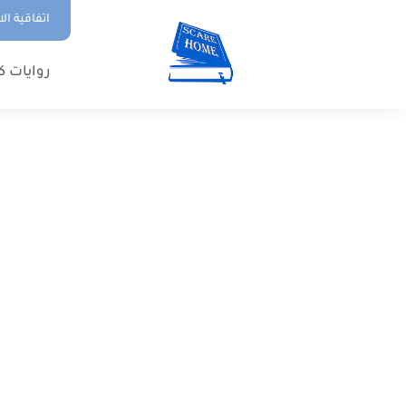
اتفاقية ال
روايات ك