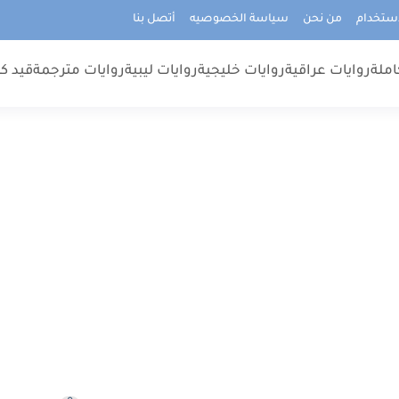
استخدام
من نحن
سياسة الخصوصيه
أتصل بنا
املة
روايات عراقية
روايات خليجية
روايات ليبية
روايات مترجمة
قيد كت