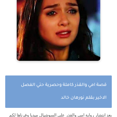
قصة امي والقذر كاملة وحصرية حتي الفصل
الاخير بقلم نورهان خالد
بعد انتشار رواية امي والقذر علي السوشيال ميديا وفرناها لكم