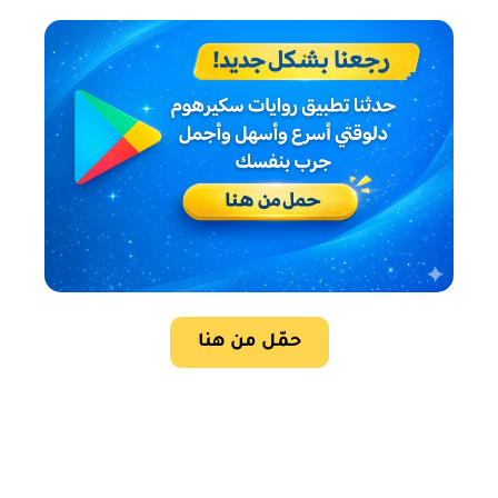
حمّل من هنا