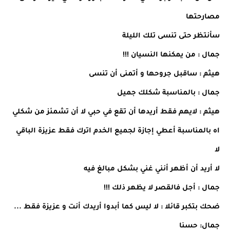
مصارحتها
سأنتظر حتى تنسى تلك الليلة
جمال : من يمكنها النسيان !!!
هيثم : ساقبل جروحها و أتمنى أن تنسى
جمال : بالمناسبة شكلك جميل
هيثم : لايهم فقط أريدها أن تقع في حبي لا أن تشمئز من شكلي
اه بالمناسبة أعطي إجازة لجميع الخدم اترك فقط عزيزة الباقي
لا
لا أريد أن أظهر أنني غني بشكل مبالغ فيه
جمال : أجل فالقصر لا يظهر ذلك !!!
ضحك بتكبر قائلا : لا ليس كما أبدوا أريدك أنت و عزيزة فقط ...
جمال: حسنا