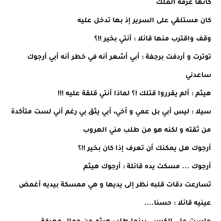
كأنها غرفة الملك
كان مستلقي على السرير إذ بها تدخل عليه
وقف واقترب منها قائلا : أنتي بخير !!؟
توترت و أردفت برجفة : أبي أشعر أنه في خطر أنه أبي أرجوك
ساعدني
هيثم : ألم يقرروا قتلك !؟ لماذا أنتي قلقة عليه !!!
سيلا : ليس أبي بل عمي و أخي، أبي يثق بي رغم أني لست متأكدة
من ثقته و لكنه هو من طلب مني الهروب
أرجوك هل يمكنك أن تعرف إذا كان بخير !!؟
أرجوك ... مسكت يده قائلة : أرجوك هيثم
تسارعت دقات قلبه نظر إلى يديها و هي ممسكة بيديه أغمض
عينيه قائلا : حسنا....