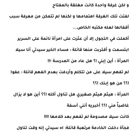
و لكن غرفة واحدة كانت مغلقة بالمفتاح
لفتت تلك الغرفة اهتمامها و لكنها لم تتمكن من معرفة سبب
أقفالها لعله مكتبه الخاص...
أكملت في التجول إلا أن عثرت على امرأة نائمة على السرير
ابتسمت و أقتربت منها قائلة : مساء الخير سيدتي أنا سيلا
المرأة : أين إبني !؟ هل عاد من المدرسة ؛!!
لم تفهم سيلا على من تتكلم وأردفت بعدم الفهم قائلة : عفوا
!؟؟ من هو إبنك !؟؟
المرأة : هيثم هيثم صغيري هل تناول أكله !؟؟ أين هو لا يزال
غاضباً مني !؟؟ أخبريه أنني آسفة
كانت سيلا مصدومة لم تفهم بعد كلامها !!!!
فجأة دخلت الخادمة مرتعبة قائلة: اه سيدتي إنه وقت تناول