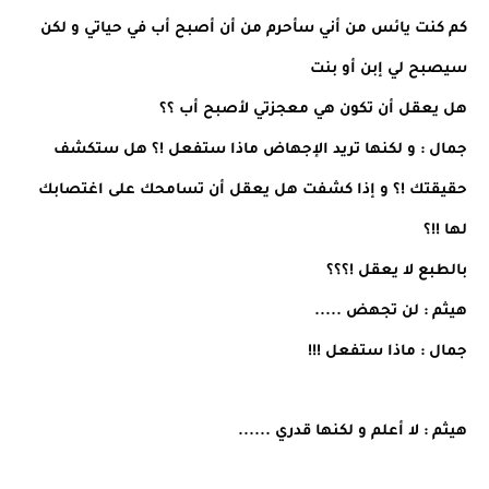
كم كنت يائس من أني سأحرم من أن أصبح أب في حياتي و لكن
سيصبح لي إبن أو بنت
هل يعقل أن تكون هي معجزتي لأصبح أب ؟؟
جمال : و لكنها تريد الإجهاض ماذا ستفعل !؟ هل ستكشف
حقيقتك !؟ و إذا كشفت هل يعقل أن تسامحك على اغتصابك
لها !!؟
بالطبع لا يعقل !؟؟؟
هيثم : لن تجهض .....
جمال : ماذا ستفعل !!!
هيثم : لا أعلم و لكنها قدري ......