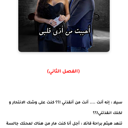
(الفصل الثاني)
سيلا : إنه أنت .... أنت من أنقذني !؟؟ كنت على وشك الانتحار و
لكنك انقذتني!؟؟
تنهد هيثم براحة قائلا : أجل أنا كنت مار من هناك لمحتك جالسة