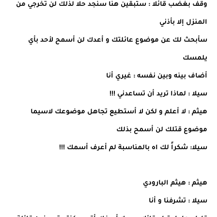
وقف بغضب قائلا : ستبقين هنا سنجد حلا لذلك لن تخرجي من
المنزل إلا بأذني
سأبحث لك عن موضوع عائلتك و أعدك لن أسمح لأحد بأي
يلمسك
أضاف بينه وبين نفسه : غيري أنا
سيلا : لماذا تريد أن تساعدني !!!
هيثم : لا أعلم و لكن لا أستطيع تجاهل موضوعك لاسيما
موضوع قتلك لن أسمح بذلك
سيلا: شكراً لك اه بالمناسبة لم أعرف أسمك !!!
هيثم : هيثم البارودي
سيلا : تشرفنا و أنا