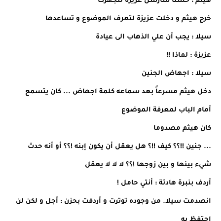
هيثم : حسنا سأرسل عزيزة لتجهزك
خرج هيثم و دخلت عزيزة لتعرف الموضوع و تساعدها
سيلا : يجب أن علي الذهاب الى عيادة
عزيزة : لماذا !!
سيلا : اجهاض الجنين
دخل هيثم مسرعاً بعد سماعه كلمة اجهاض ... كان يتسمع
أمام الباب لمعرفة الموضوع
كان هيثم مصدوما
... جنين !!؟؟ كيف !!؟ هل يعقل أن يكون إبنه !؟؟ أو أنه حدث
شيء بينها و بين زوجها !؟؟ لا لا لا يعقل
أردف بنبرة هادئة : أنتي حامل !
انصدمت سيلا. من وجوده توترت و أردفت بحزن : أجل و لكن لن
احتفظ به