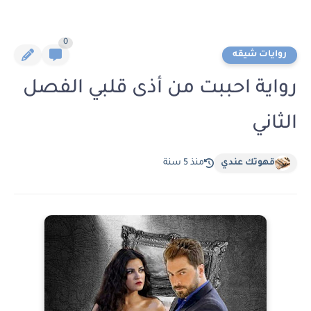
0
روايات شيقه
رواية احببت من أذى قلبي الفصل
الثاني
قهوتك عندي
منذ 5 سنة