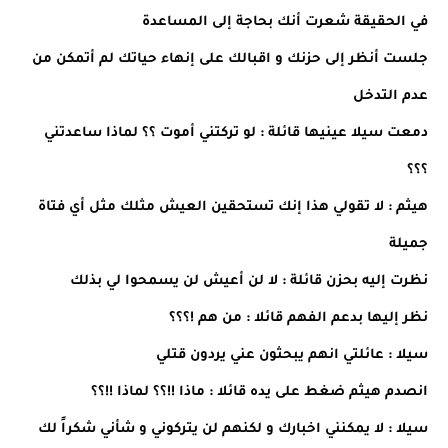
في الحقيقة شعرت أنك بحاجة إلى المساعدة
جلست أنظر إلى حزنك و اقبالك على إنهاء حياتك لم أتمكن من
عدم التدخل
دمعت سيلا عينيها قائلة : لو تركتني أموت ؟؟ لماذا ساعدتني
؟؟؟
هيثم : لا تقولي هذا إنك تستحقين العيش مثلك مثل أي فتاة
جميلة
نظرت إليه بحزن قائلة : لا لن أعيش لن يسمحوا لي بذلك
نظر إليها بدعم الفهم قائلا : من هم !؟؟؟
سيلا : عائلتي انهم يبحثون عني يردون قتلي
انصدم هيثم ضغط على يده قائلا : ماذا !!؟؟ لماذا !!؟؟
سيلا : لا يمكنني اخبارك و لكنهم لن يتركوني و شأني شكراً لك