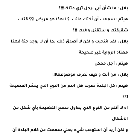
بلال : ما شأن أبي برجل ثري مثلك!!!؟
هيثم : سمعت أن أختك ماتت !؟ الهذا هو مريض !؟؟ قتلت
شقيقتك و ستقتل والدك !!؟
بلال : لقد انتحرت و لكن لا أصدق ذلك بما أن لا يوجد جثة فهذا
معناه الرواية غير صحيحة
هيثم : أجل ممكن
بلال : من أنت و كيف تعرف موضوعها!!!
هيثم : كل البلدة تعرف هل انتم من النوع الذي ينشر الفضيحة
!؟؟
اه لا أنتم من النوع الذي يحاول مسح الفضيحة بأي شكل من
الأشكال
و لكن أريد أن استوعب شيء يعني سمعت من كلام البلدة أن