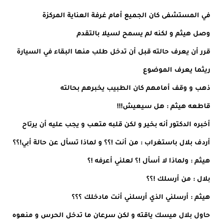
في المستشفى كان الجميع أمام غرفة العناية المركزة
وصل هيثم و لكنه لم يسمح لسيلا بالتقدم
قرر أن يعرف حالته قبل أن تدخل طلب منها البقاء في السيارة
ريثما يعرف الموضوع
ذهب و وقف أمامهم كان الطبيب يخبرهم بحالته
قاطعه هيثم : هل سيعيش!!!
أخبره الدكتور أنه بخير و لكن قلبه متعب و يجب عليه أن يرتاح
أردف بلال باستغراب : من أنت !؟؟ و لماذا تسأل عن حالة أبي!؟؟
هيثم : ولماذا لا أسأل !؟ لعلني أعرفه !؟
بلال : من أرسلك !؟؟
هيثم : أرسلني الذي أرسلني أنت مادخلك ؟؟؟
حاول بلال ميسك ياقته و لكن سرعان ما تدخل الحرس و منعوه