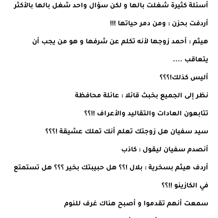
أسئلة كثيرة شغلت بالها و لكن سؤال واحد شغل بالها بالأكثر
أردفت بحزن : ومن دمر حياتها !!!
هيثم : أحمد زوجها لأنه تكلم عن شرفها و هو من يجب أن
يتعاقب ....
أليس كذلك!؟؟؟
نظر إلى الجميع بخبث قائلا : عائلة محافظة
تتابعون العادات والتقاليد والأعراف !!؟؟
سيد سفيان هل زوجتك تعلم أنك تملك عشيقة !؟؟؟
أنصدم سفيان ليقول : كاذب
أردف هيثم بسخرية : بلال !؟؟ هل حبيبتك بخير ؟؟؟ هل تستمتع
في الكازينو !!؟؟
سمعت أنهم تقدموا و أصبح هناك غرف للنوم