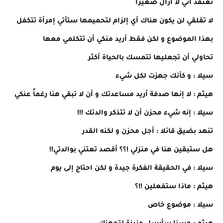
تعتقد أني لا أزال صغيراً
لا تقلقي لن يكون هناك أي إلزام لتحميمها ستأتي إمرأة تتكفل
بهذا الموضوع و لكن فقط أريد منكي أن تتكلمي معها
تحاولي أن تجعليها تتمسك بالحياة أكثر
سيلا : و كأنك جهزت لكل شيء
هيثم : لا إنها صدفة أريد مساعدتك و أن لا تبقي هنا رغماً عنكي
سيلا : إنه شيء محزن أن لا تتذكر والدتك !!!
تنهد بضيق قائلا : أجل محزن و لكنه القدر
هل ستبقين هنا في منزلي !؟؟ أقصد تعتني بوالدتي!!
سيلا : في الحقيقة الفكرة جيدة و لكن احتاج إلى يوم
هيثم : ماذا ستفعلين !!؟
سيلا : موضوع خاص