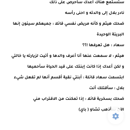
ستستمع هناك أعدك سأحرص على ذلك
نادر بلال إلى والدته و احنى رأسه
ضحك هيثم و كأنه مريض نفسي قائلا : جميعكم سيئون إنها
البريئة الوحيدة
سعاد : هل تعرفها !؟؟
هيثم : لا سمعت عنها أنا أعرف والدها و أتيت لزيارته يا خالتي
و لكن أعدك إذا كانت إبنتك على قيد الحياة سأحميها
ابتسمت سعاد قائلة : أبنتي نقية أقسم أنها لم تفعل شيء
بلال : سأقتلك أنت
ضحك بسخرية قائلا : إذا تمكنت من الاقتراب مني
الآن سأذهب تشاو ( باي)