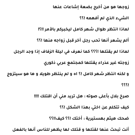
زوجها هو من أخرج بضعة إشاعات عنها
الشيء الذي لم أفهمه !؟؟
لماذا انتظر طوال شهر كامل ليخبركم بالأمر !!؟!
ألم يشعر أنها تحب رجل آخر قبل زواجه منها !؟؟
لماذا لم يقتلها !؟؟؟ كما نعرف في ليلة الزفاف إذا وجد الرجل
زوجته غير عذراء يقتلها كمجتمع عربي ذكوري
و لكنه انتظر شهر كامل !؟ اه و لم ينتظر طويلا و ها هو سيتزوج
!؟؟؟
صرخ بلال بأعلى صوته : هل تريد مني أن اقتلك !!!!
كيف تتكلم عن اختي بهذا الشكل !؟؟
ضحك هيثم بهستيرية : أختك !؟؟ كيف!!؟؟
أنت تبحث عنها لقتلها و قتلك لها يظهر للناس أنها بالفعل