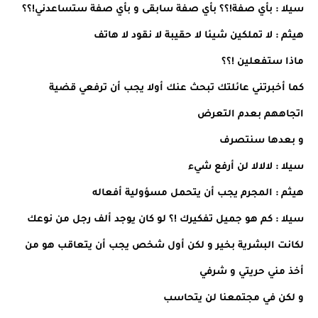
سيلا : بأي صفة!؟؟ بأي صفة سابقى و بأي صفة ستساعدني!؟؟
هيثم : لا تملكين شيئا لا حقيبة لا نقود لا هاتف
ماذا ستفعلين !؟؟
كما أخبرتني عائلتك تبحث عنك أولا يجب أن ترفعي قضية
اتجاههم بعدم التعرض
و بعدها سنتصرف
سيلا : لالالا لن أرفع شيء
هيثم : المجرم يجب أن يتحمل مسؤولية أفعاله
سيلا : كم هو جميل تفكيرك !؟ لو كان يوجد ألف رجل من نوعك
لكانت البشرية بخير و لكن أول شخص يجب أن يتعاقب هو من
أخذ مني حريتي و شرفي
و لكن في مجتمعنا لن يتحاسب