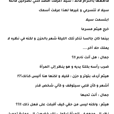
قاطعها باحترام قائلا : سيلا أعرفك أقصد كنتي تصرخين قائلة
سيلا لا تتسرعي و غيرها لهذا عرفت أسمك
ابتسمت سيلا
خرج هيثم مسرعا
بينما كان جالسا تذكر تلك الليلة شعر بالحزن و لكنه في نظره لا
يملك حلا آخر....
جمال : هل أنت نادم !!؟
ضرب رأسه بكلتا يديه و هو ينظر إلى المرآة
هيثم أردف بتوتر و حزن : قليلا و لكنها هنا أليس كذلك؟؟!
أشعر و كأن قلبي سيتوقف و كأني شخص قذر
جمال : أنت تحبها
هيثم : ولكنه ليس من حقي كيف أقبلت على فعل ذلك !!؟؟