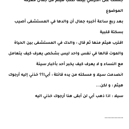
جلست على الكرسي بينما طلب هيثم من جمال معرفة
الموضوع
بعد ربع ساعة أخبره جمال أن والدها في المستشفى أصيب
بسكتة قلبية
اقترب هيثم منها ثم قال : والدك في المستشفى بين الحياة
والموت قالها في نفس واحد ليس بشخص يعرف كيف يتعامل
مع النساء و لا يعرف كيف يخبر أحد بأخبار سيئة
انصدمت سيلا و مسكته من يده قائلة : أبي!؟؟ خذني إليه أرجوك
هيثم : و لكن...
سيلا : اذا ذهب أبي لن أبقى هنا أرجوك خذني اليه
.............