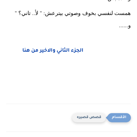
همست لنفسي بخوف وصوتي بيترعش: " لأ.. تاني؟ " 
و......
الجزء الثاني والاخير من هنا
قصص قصيره