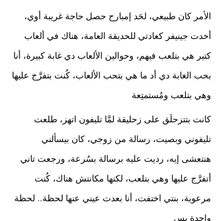
الأمر كان طبيعي، لحَد إمبارح حصل حاجة غريبة أوي، 
أخدت جينيفر كعادتي للحديقة العامة، هناك في ألعاب 
كتير هي بتلعب فيهم، وحوالين الألعاب دي غابة كبيرة، أنا 
بحب الغابة دي أد ما هي بتحب الألعاب، كُنت بتفرَّج عليها 
وهي بتلعب ومُستمتِعة
كانت بتتزحلَق على زحليقة لمَّا تليفون اتهز، طلعت 
تليفوني وبصيت، رسالة من زوجي، كان بيسألني 
هنتعشى إيه، رديت عليه برسالة بسُرعة، ورجعت تاني 
أتفرَّج عليها وهي بتلعب، لكنها مكانتش هناك، كُنت 
مرعوبة، بنتي اختفت، أنا بعدت عيني عنها لحظة.. لحظة 
واحدة بس