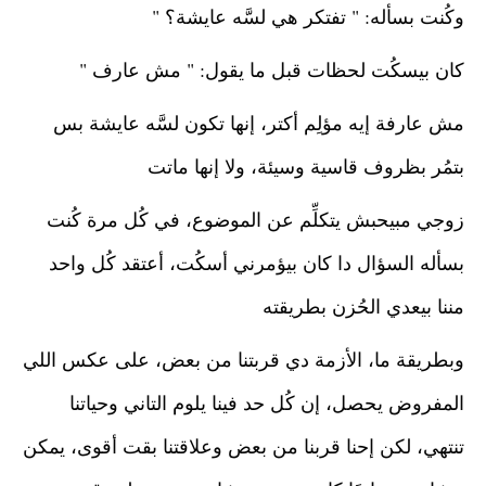
وكُنت بسأله: " تفتكر هي لسَّه عايشة؟ "
كان بيسكُت لحظات قبل ما يقول: " مش عارف "
مش عارفة إيه مؤلِم أكتر، إنها تكون لسَّه عايشة بس 
بتمُر بظروف قاسية وسيئة، ولا إنها ماتت
زوجي مبيحبش يتكلِّم عن الموضوع، في كُل مرة كُنت 
بسأله السؤال دا كان بيؤمرني أسكُت، أعتقد كُل واحد 
مننا بيعدي الحُزن بطريقته
وبطريقة ما، الأزمة دي قربتنا من بعض، على عكس اللي 
المفروض يحصل، إن كُل حد فينا يلوم التاني وحياتنا 
تنتهي، لكن إحنا قربنا من بعض وعلاقتنا بقت أقوى، يمكن 