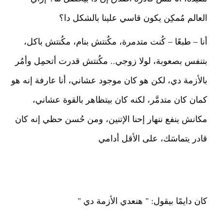
العالم مُمكِن يكون قاسي علينا بالشكل دا؟
أنا – طبعًا – كُنت متدمرة، مكُنتش بنام، مكُنتش باكل، 
بتنفس بصعوبة، لولا زوجي.. مكُنتش قدرت أتحمِل وأمُر 
بالأزمة دي، لكن هو كان موجود عشاني، أنا عارفة إنه هو 
كمان كان متدمَّر، لكنه كان بيتظاهر بالقوة عشاني، 
مكانش ينفع ننهار إحنا الإتنين، ومن حُسن حظي إنه كان 
قادر يتماسَك، على الأقل أدامي
كان دايمًا بيقول: " هنعدي الأزمة دي "