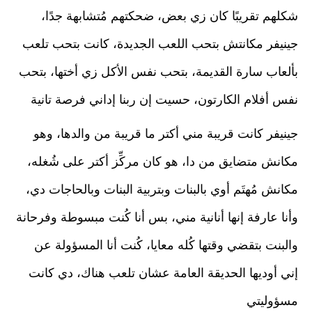
شكلهم تقريبًا كان زي بعض، ضحكتهم مُتشابهة جدًا، 
جينيفر مكانتش بتحب اللعب الجديدة، كانت بتحب تلعب 
بألعاب سارة القديمة، بتحب نفس الأكل زي أختها، بتحب 
نفس أفلام الكارتون، حسيت إن ربنا إداني فرصة تانية
جينيفر كانت قريبة مني أكتر ما قريبة من والدها، وهو 
مكانش متضايق من دا، هو كان مركِّز أكتر على شُغله، 
مكانش مُهتَم أوي بالبنات وبتربية البنات وبالحاجات دي، 
وأنا عارفة إنها أنانية مني، بس أنا كُنت مبسوطة وفرحانة 
والبنت بتقضي وقتها كُله معايا، كُنت أنا المسؤولة عن 
إني أوديها الحديقة العامة عشان تلعب هناك، دي كانت 
مسؤوليتي