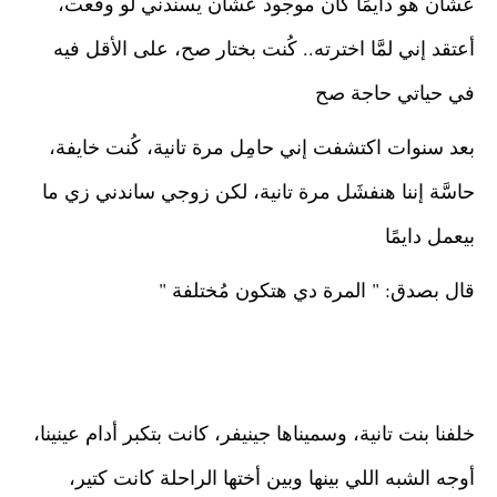
عشان هو دايمًا كان موجود عشان يسندني لو وقعت، 
أعتقد إني لمَّا اخترته.. كُنت بختار صح، على الأقل فيه 
في حياتي حاجة صح
بعد سنوات اكتشفت إني حامِل مرة تانية، كُنت خايفة، 
حاسَّة إننا هنفشَل مرة تانية، لكن زوجي ساندني زي ما 
بيعمل دايمًا
قال بصدق: " المرة دي هتكون مُختلفة "
خلفنا بنت تانية، وسميناها جينيفر، كانت بتكبر أدام عينينا، 
أوجه الشبه اللي بينها وبين أختها الراحلة كانت كتير، 