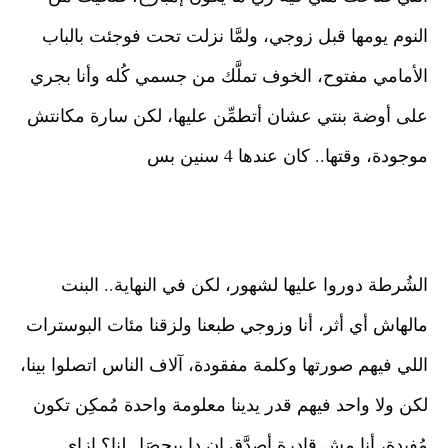
النوم يومها قبل زوجي، ولمَّا نزلت تحت فوجئت بالباب 
الأمامي مفتوح، الخوف تملَّك من جسمي كُله وأنا بجري 
على أوضة بنتي عشان أتطمِّن عليها، لكن سارة مكانتش 
موجودة، وقتها.. كان عندها 4 سنين بس
الشُرطة دوروا عليها لشهور، لكن في النهاية.. البنت 
مالهاش أي أثر، أنا وزوجي طبعنا ولزقنا مئات البوسترات 
اللي فيهم صورتها وكلمة مفقودة، آلاف الناس اتصلوا بينا، 
لكن ولا واحد فيهم قدر يدينا معلومة واحدة مُمكِن تكون 
مُفيدة، أنا مش قادرة أصدَّق إن دا بيحصَل لنا؟ إزاي 