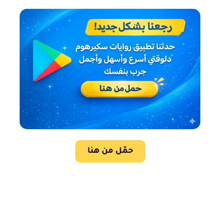
حمّل من هنا