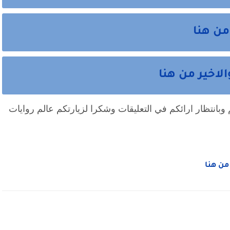
من هنا
لاخير من هنا
انتهت احداث الرواية نتمني ان تكون نالت اعجابكم وبانتظار ارائكم في التعليقات وشكرا لزيارتكم عالم روايات 
 من هنا