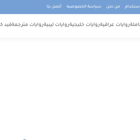
استخدام
من نحن
سياسة الخصوصيه
أتصل بنا
املة
روايات عراقية
روايات خليجية
روايات ليبية
روايات مترجمة
قيد كت