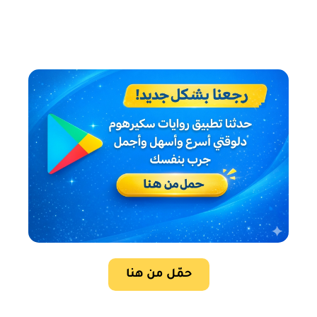
حمّل من هنا