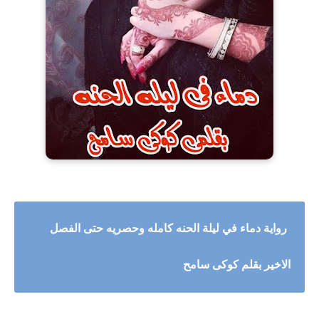
رواية دماء في ليلة الحنه كامله وحصريه حتى الفصل
الاخير بقلم كوكى سامح