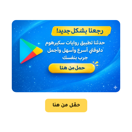
حمّل من هنا