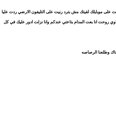
احمد: بعد ما مشيت من عندي نسيت الملف رحرحت رنيت على موبايلك لقيتك مش بترد رنيت على التليفون الارضي ردت عليا 
المدام وقالت انك مرجعتش من بدري وانها قلقانه عليك اوي روحت انا بعت المدام بتاعتي عندكم وانا نزلت ادور عليك في كل 
ناك وطلعنا الرصاصه 