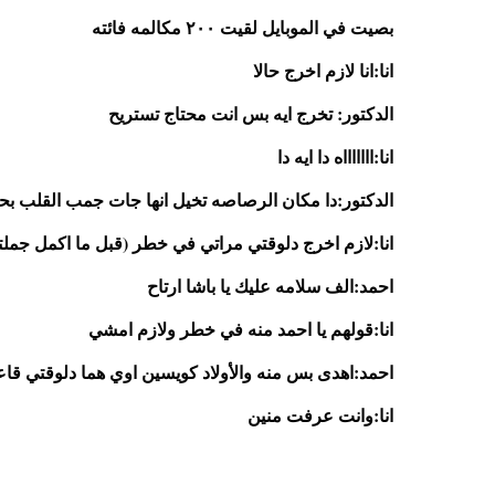
بصيت في الموبايل لقيت ٢٠٠ مكالمه فائته 
انا:انا لازم اخرج حالا 
الدكتور: تخرج ايه بس انت محتاج تستريح 
انا:اااااااه دا ايه دا 
الدكتور:دا مكان الرصاصه تخيل انها جات جمب القلب ب
انا:لازم اخرج دلوقتي مراتي في خطر (قبل ما اكمل جملت
احمد:الف سلامه عليك يا باشا ارتاح 
انا:قولهم يا احمد منه في خطر ولازم امشي
احمد:اهدى بس منه والأولاد كويسين اوي هما دلوقتي قاع
انا:وانت عرفت منين