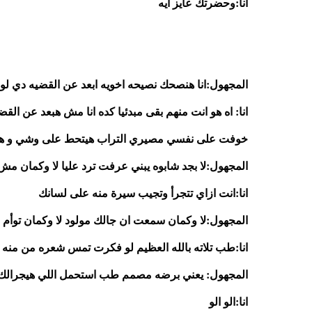
انا:وحضرتك عايز ايه 
المجهول:انا هنصحك نصيحه اخويه ابعد عن القضيه دي ل
خوفت على نفسي مصيري التراب هيتحط على وشي و هيكون
المجهول:لا بجد شابوه يبني عرفت ترد عليا لا وكمان 
انا:انت ازاي تتجرأ وتجيب سيرة منه على لسانك 
المجهول:لا وكمان سمعت ان جالك مولود لا وكمان توأم ب
انا:طب تلاته بالله العظيم لو فكرت تمس شعره من منه أ
المجهول: يعني برضه مصمم طب استحمل اللي هيجرالك س
انا:الو الو 