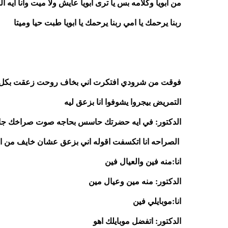
من ابويا وكلامه بس يا ترى ابويا عايش ولا ميت وانا ايه 
ربنا يرحمك يا امي ربنا يرحمك يا ابويا طبت حيا وميتا 
التمريض بيجروا يشوفوا انا بزعق ليه 
الدكتور: في ايه حضرتك حاسس بحاجه صوت صراخك ج
 الصراحه انا اتكسفت اقوله اني بزعق عشان خايف من الضلمه بس افتكرت اني سايب منه في البيت مع العيال لوحدهم 
انا:منه فين والعيال فين 
الدكتور: منه مين وعيال مين 
انا:موبايلي فين 
الدكتور: اتفضل موبايلك اهو 