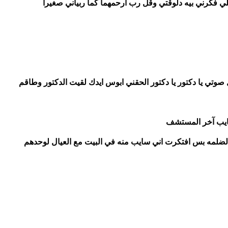
اللي فكرني بيه دلوقتي وقل رب ارحمهما كما ربياني صغيرا 
فوقت من شرودي افتكرت اني بخاف روحت زعقت بكل صوتي يا دكتور يا دكتور الحقني ابوس ايدك لقيت الدكتور وطاقم 
ايب آخر المستشف