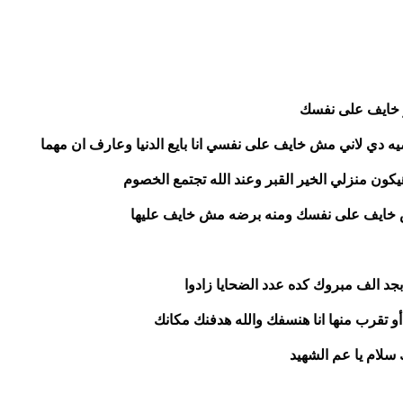
و خايف على نفسك 
انا: اه هو انت منهم بقى مبدئيا كده انا مش هبعد عن القضيه دي لاني مش خايف على نفسي انا بايع الدنيا وعارف ان مهما 
 منزلي الخير القبر وعند الله تجتمع الخصوم 
مش خايف على نفسك ومنه برضه مش خايف عليها 
جد الف مبروك كده عدد الضحايا زادوا 
و تقرب منها انا هنسفك والله هدفنك مكانك 
لام يا عم الشهيد