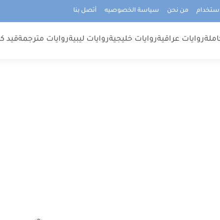
استخدام
من نحن
سياسة الخصوصيه
أتصل بنا
املة
روايات عراقية
روايات خليجية
روايات ليبية
روايات مترجمة
قيد كت