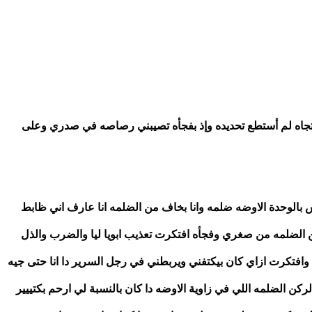
(قطع تفكيري صوت ضرب نار ورصاص منهمر عليا من إتجاه لم أستطع تحديده وإذ بفجأه تصيبني رصاصه في صدري وعلى 
فوقت في المستشفى لقيت نفسي لوحدي اول مره احس بالوحدة الاوضه ضلمه وانا بخاف من الضلمه انا عارف اني ظابط 
وكبير مش صغير عشان أخاف لكن انا بطبيعتي بخاف من الضلمه من صغري وفجأه افتكرت تعذيب ابويا ليا والضرب والذل 
والاهانه وافتكرت الاوضه الضلمه اللي كان بيحبسني فيها وافتكرت ازاي كان بيكتفني ويربطني في رجل السرير دا انا حتى جيه 
عليا وقت وانا صغير مكنتش بخاف من الضلمه بالعكس الركن الضلمه اللي في زاوية الاوضه دا كان بالنسبة لي ارحم بكتييير 