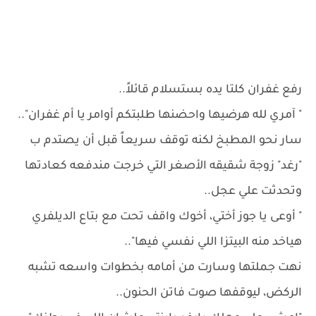
رفع غفران كلتا يده بستسلام قائلاً..
" آمري لله هرضيها واحضنها طلبتكم أوامر يا أم غفران"..
سار نحو المطبخ لكنه توقف سريعاً قبل أن يصتدم ب
"رغد" زوجة شقيقه الأصغر التي خرجت مندفعه كعادتها
وتحدثت علي عجل..
" أوعى يا جوز أختي، أخوك واقف تحت مع بتاع الديلفري
هياخد منه البيتزا اللي نفسي فيها"..
نهت جملتها وسارت من أمامه بخطوات واسعه تشبه
الركض، ليوقفها صوت فاتن الحنون..