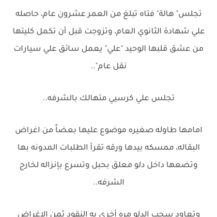
تجلس" هالة" فتاه تبلغ من العمر عشرون عام، حاصله
علي شهادة الثانوي العام، وتزوجت قبل أن تكمل كليتها
من عشق قلبها الوحيد "علي" يعمل سائق علي سيارات
نقل عام"..
تجلس علي كرسيي متهالك بالشرفه..
امامها طاوله صغيره موضوع عليها بعضاً من اغراض
البقاله، ممسكه بيدها ورقه تقرأ الطلبات المدونه بها
وتضعها داخل دلو معلق بحبل وتسرع بإنزاله لخارج
الشرفه..
وتعاود سحب الدلو مره أخري به النقود ثمن الاغراض