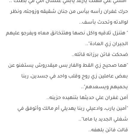
"امشي علي مهلك يارغد يابنتي علشان اللي في بطنك"..
حرك غفران رأسه بيأس من جنان شقيقه وزوجته، ونظر
لوالدته وتحدث بأسف..
" هتنزل تلاقيه واكل نصها وهتتخانق معاه ويفرجو عليهم
الجيران زي العادة"..
ضحكت فاتن برزانه قائله..
"هما صحيح زي القط والفار بس ميقدروش يستغنو عن
بعض عاملين زي روح وقلب واحد في جسدين، ربنا
يحميهم ويسعدهم"..
أمن غفران علي حديثها بتنهيده حزينه..
"أمين يارب، وادعيلي ربنا يهديلي أم مالك وأتوفق في
شغلي الجديد يا ماما"..
قالت فاتن بلهفه..