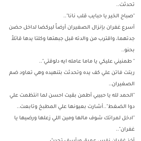
تحدثت..
"صباح الخير يا حبايب قلب نانا"..
أسرع غفران بإنزال الصغيران أرضاً ليركضا لداخل حضن
جدتهما، واقترب من والدته قبل جبهتها وكلتا يدها قائلاً
بحنو..
" طمنيني عليكي يا ماما عامله ايه دلوقتي"..
ربتت فاتن علي كف يده وتحدثت بتنهيده وهي تعاود ضم
الصغيران..
"الحمد لله يا حبيبي أطمن بقيت احسن لما انتظمت علي
دوا الضغط"..أشارت بعيونها علي المطبخ وتابعت..
"ادخل لمراتك شوف مالها ومين اللي زعلها ورضيها يا
غفران"..