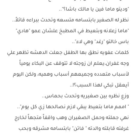
"وديتو ماما فين يا مالك باشا؟"..
نظر له الصغير بابتسامه متسعه وتحدث ببراءه قائلاً..
"ماما زعلانه وبتعيط في المطبخ علشان عمو "هادي"
باس خالتو "رغد" وهي لاء"..
كلمات عفويه نطق بها الطفل جعلت الدهشه تظهر علي
وجه غفران،يعلم ان زوجته لا تتوقف عن البكاء يومياً
لأسباب متعدده وجميعهم أسباب وهميه، ولكن اليوم
أيعقل تبكي لهذا السبب؟!..
وزع نظره بين صغيريه وتحدث بحماس..
" اممم ماما بتعيط يبقي لازم نصالحها زي كل يوم"..
نهي جملته وحمل الصغيران وهب واقفاً متجهاً لخارج
غرفته قابلته والدته " فاتن" بابتسامه مشرقه وبحب