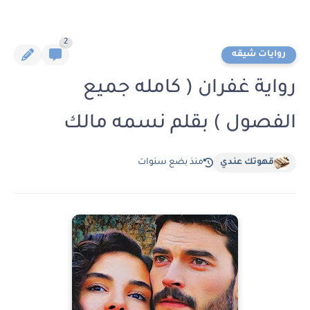
2
روايات شيقه
رواية غفران ( كامله جميع
الفصول ) بقلم نسمه مالك
قهوتك عندي
منذ بضع سنوات