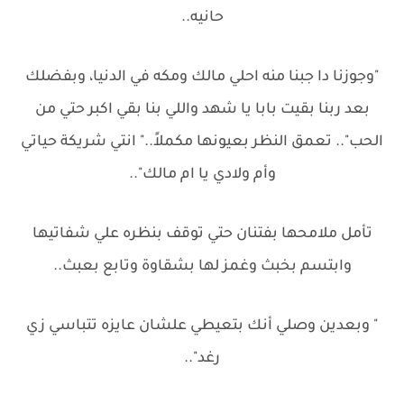
حانيه..
"وجوزنا دا جبنا منه احلي مالك ومكه في الدنيا، وبفضلك
بعد ربنا بقيت بابا يا شهد واللي بنا بقي اكبر حتي من
الحب".. تعمق النظر بعيونها مكملاً.." انتي شريكة حياتي
وأم ولادي يا ام مالك"..
تأمل ملامحها بفتنان حتي توقف بنظره علي شفاتيها
وابتسم بخبث وغمز لها بشقاوة وتابع بعبث..
" وبعدين وصلي أنك بتعيطي علشان عايزه تتباسي زي
رغد"..