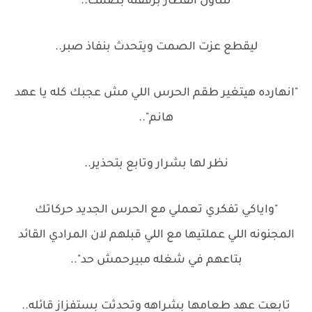
تتناول الفطار برفقته بصمت..
ليقطع عزت الصمت ويتحدث بنفاذ صبر..
"انهارده هيتغير طقم الحرس اللي مش عجبك كله يا عهد
هانم"..
نظر لها بشرار وتابع بتحذير..
"واياكي تفكري تعملي مع الحرس الجديد حركاتك
المجنونه اللي عملتيها مع اللي قبلهم لان المرادي القائد
بتاعهم في شغله مبيرحمش حد"..
تابعت عهد طعامها بشراهه وتحدثت بستفزاز قائله..