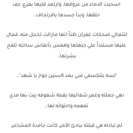
اسحبت الدماء من عروقها، وارتعد قلبها بفزع، جف
حلقها، وبدأ جسدها بالارتجاف..
لتتعالي ضحكات غفران ظناً انها مازالت تخجل منه، فمال
عليها مستنداً علي جبهتها وهمس بأنفاس ساخنه تلفح
بشرتها..
"لسه بتتكسفي مني بعد 6سنين جواز يا شهد"..
نهي جملته وغمر شفاتيها بقبلة شغوفه يبث بها مدي
تفهمه واحتوائه لها..
لم تبادله هي قبلته ببادئ الأمر، كانت جامدة المشاعر،