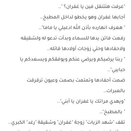
"عرفت هتتنقل فين يا غفران؟ "..
أجابها غفران وهو يخطو لداخل المطبخ..
" هعرف انهارده بأذن الله ادعيلي يا ماما"..
رفعت فاتن يدها للسماء وبدأت تدعو له ولشقيقه
ولاحفادها وحتي زوجات أولادها قائله..
" ربنا يرضيكم ويرضي عنكم ويوفقكم ويسعدكم يا
حبايبي"..
ضمت أحفادها وتمتمت بصمت وعيون ترقرقت
بالعبرات..
"ويهدي مراتك يا غفران يا أبني"..
" بالمطبخ"..
تقف "شهد الزيات" زوجة "غفران" وشقيقة "رغد" الكبري..