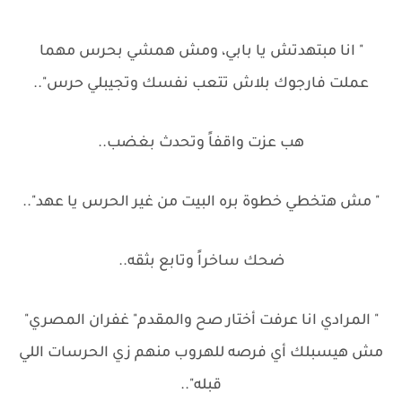
" انا مبتهدتش يا بابي، ومش همشي بحرس مهما
عملت فارجوك بلاش تتعب نفسك وتجيبلي حرس"..
هب عزت واقفاً وتحدث بغضب..
" مش هتخطي خطوة بره البيت من غير الحرس يا عهد"..
ضحك ساخراً وتابع بثقه..
" المرادي انا عرفت أختار صح والمقدم" غفران المصري"
مش هيسبلك أي فرصه للهروب منهم زي الحرسات اللي
قبله"..