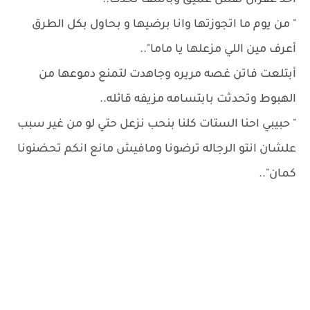
أخذ غفران نفس عميق وبأسف تحدث..
" من يوم ما اتجوزتها وانا برضيها و بحاول بكل الطرق
أعرف مين اللي مزعلها يا ماما"..
أبتلعت فاتن غصه مريره وجاهدت لتمنع دموعها من
الهبوط وتحدثت بابتسامه مزيفه قائله..
" حبيبي احنا الستات كلنا بنحب نزعل حتي لو من غير سبب
علشان انتو الرجاله ترضونا ومافيش مانع انكم تحضنونا
كمان"..