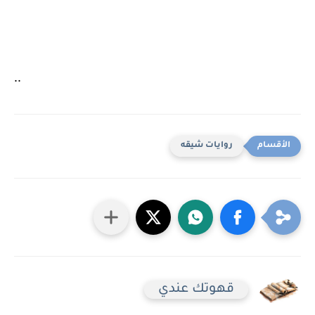
.. 
روايات شيقه
قهوتك عندي