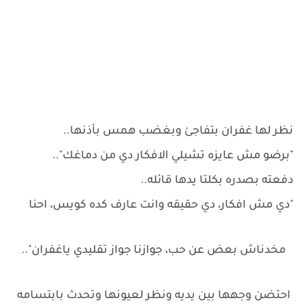
نظر لها غفران بتفاجئ وبغضب همس بأذنها..
"برضو مش عايزه تشيلي الافكار دي من دماغك"..
دفعته بصدره بكلتا يدها قائله..
"دي مش افكار، دي حقيقه وانت عارف كده كويس، احنا
مخدناش بعض عن حب، جوازنا جواز تقليدي ياغفران"..
احتضن وجهها بين يديه ونظر لعيونها وتحدث بابتسامه