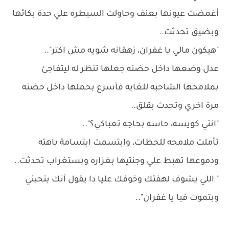
أغمضت عيونها بعنف وحاولت السيطره علي حدة بكائها
وبضيق تحدثت..
"هيكون مالي يا غفران، زهقانه شويه مش اكتر"..
عدل وضعها داخل حضنه جعلها تنظر له ليتفاجئ
بملامحها الشاحبه للغايه فأسرع بحملها داخل حضنه
مرة اخري وتحدث بقلق..
"انتي كويسه، حاسه بحاجه تعباكي؟"..
تأملت ملامحه للحظات، وابتسمت ابتسامة باهته
ودموعها تهبط علي وجنتيها بغزاره وبستغراب تحدثت..
" اللي يشوف لهفتك وخوفك عليا دا يقول أنك بتحبني
وبتموت فيا يا غفران"..