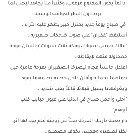
دائماً يكون الممنوع مرغوب، وكثيراً منا يجاهد ليصل لما
يريد دون النظر لعواقبه الوخيمه..
في صباح يوماً جديد بمنزل كبير يظهر عليه الثراء..
أستيقظ "غفران" علي صوت ضحكات صغيريه..
"مالك خمس سنوات، ومكه ثلاث سنوات"جالسان فوقه
كمحاوله منهم لإيقاظه..
اعتدل جالساً فجأه ليصرخا الصغيران بفرحة غامرة حين
حملهما بحماية وأمان داخل حضنه يضمهما بقوه
ويغرقهما بسيل قبلاته قائلاً بحب شديد..
"أحلى وأجمل صباح في الدنيا علي عيون حبايب قلب
أبوهم"..
دار بعينه بأرجاء الغرفه بحثاً عن زوجته فلم يجد لها أثر،
نظر لصغيره وهمس بخوف مصطنع..