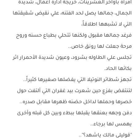
امرأة بأواخر العشرينات، خريجة ادارة أعمال، شديدة
الجمال، جمالها يصل لحد الفتنه، علي نقيض شقيقتها
التي لا تشبهها اطلاقاً،
فرغد جمالها مقبول ولكنها تتحلي بطباع حسنه وروح
مرحة جعلت لها رونق خاص..
تجلس علي الطاوله بشرود، وعيون شديدة الأحمرار اثر
بكائها الحاد.
تجهز شطائر النوتيلا التي يفضلها صغيرها كثيراً..
لتنتفض بفزع حين شعرت بيد غفران التي ألتفت حول
خصرها وحملها لداخل حضنه ظهرها مقابل صدره..
دفن وجهه بعنقها يقبلها ببطء وبين كل قبله وأخرى
يهمس لها برجاء..
"قوليلي مالك ياشهد؟"..