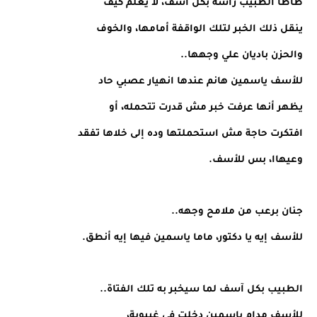
طأطأ الطبيب رأسه بكل آسف، لا يعلم كيف
ينقل ذلك الخبر لتلك الواقفة أمامها، والخوف
والحزن باديان علي وجهها..
للأسف ياسمين هانم عندها انهيار عصبي حاد
يظهر أنها عرفت خبر مش قدرت تتحمله، أو
افتكرت حاجة مش استحملتها وده إلى خلاها تفقد
وعيهاا، بس للأسف.
جنان برعب من ملامح وجهه..
للأسف إيه يا دكتور، ماما ياسمين فيها إيه أنطق.
الطبيب بكل آسف لما سيخبر به تلك الفتاة..
للأسف مدام ياسمين دخلت في غيبوبة،