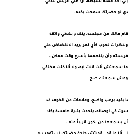
إني أخد مهلة بسيطة، أرد علي الريس بتاعي
دي لو حضرتك سمحت بكده.
قام مالك من مجلسه، يتقدم بخطي واثقة
وبنظرات لعوب كأي نمر يريد الانقضاض علي
فريسته وأن يلتهمها بأسرع وقت ممكن..
ما سمعتش أنت قلت إيه، ولا أنا كنت مختفي
ومش سمعتك صح.
دايفيد برعب واضح، وعلامات من الخوف قد
سرت في اوصاله، يتحدث بنبرة هامسة يكاد
أن يسمعها من يكون قريباً منه..
ا.. أنا ما قو.. قولتش حاجة حضرتك إلى تؤمر بيه