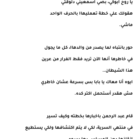
يا روح أبوكي، بصي اسمعيني دلوقتي
هقولك علي خطة تعمليهاا بالحرف الواحد
ماشي.
حور بانتباه لما يصدر من والدهاا، كل ما يجول
في خاطرها أنها الآن تريد فقط الفرار من عرين
هذا الشيطان..
ايوه أنا معاك يا بابا بس بسرعة عشان خاطري
مش هقدر أستحمل اكتر كده.
قام عبد الرحمن باخبارها بخطته وكيف تسير
في منتهي السرية، لكي لا يتم اكتشافها ولكي يستطيع