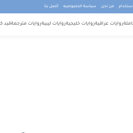
استخدام
من نحن
سياسة الخصوصيه
أتصل بنا
املة
روايات عراقية
روايات خليجية
روايات ليبية
روايات مترجمة
قيد كت