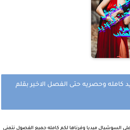
رواية سلفي يتحرش بي تحت التهديد كامله وحصريه حتى الفصل الاخير بقلم 
بعد انتشار رواية  سلفي يتحرش بي تحت التهديد علي السوشيال ميديا وفرناها لكم كامله جميع الفصول نتمني 