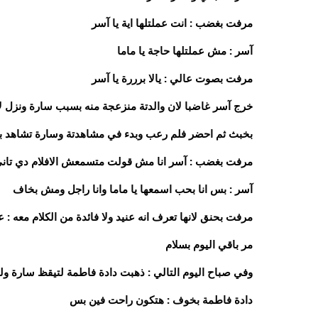
مرفت بغضب : انت عملتلها اية يا آسر
آسر : مش عملتلها حاجة يا ماما
مرفت بصوت عالي : يالا برررة يا آسر
خرج آسر غاضبا لان والدتة منزعجة منه بسبب سارة ونزل لأ
بخبث ثم احضر فلم رعب وبدء في مشاهدتة وسارة تشاهد ب
مرفت بغضب : آسر انا مش قولت متسمعش الافلام دي تان
آسر : بس انا بحب اسمعها يا ماما وانا راجل ومش بخاف
مرفت بحنق لانها تعرف انه عنيد ولا فائدة من الكلام معه : 
مر باقي اليوم بسلام
وفي صباح اليوم التالي : ذهبت دادة فاطمة لتيقظ سارة ول
دادة فاطمة بخوف : هتكون راحت فين بس