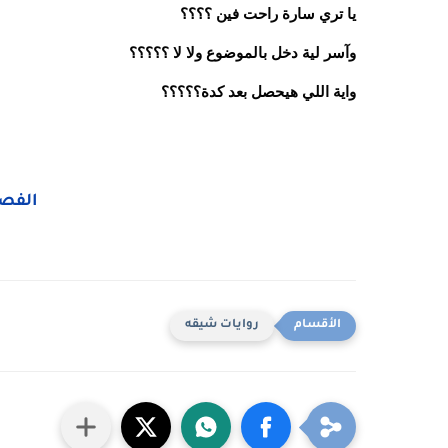
يا تري سارة راحت فين ؟؟؟؟
وآسر لية دخل بالموضوع ولا لا ؟؟؟؟؟
واية اللي هيحصل بعد كدة؟؟؟؟؟
الفصل
روايات شيقه