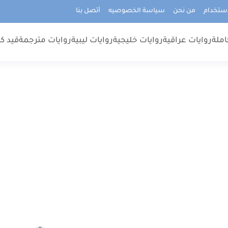
استخدام
من نحن
سياسة الخصوصيه
أتصل بنا
املة
روايات عراقية
روايات خليجية
روايات ليبية
روايات مترجمة
قيد كت