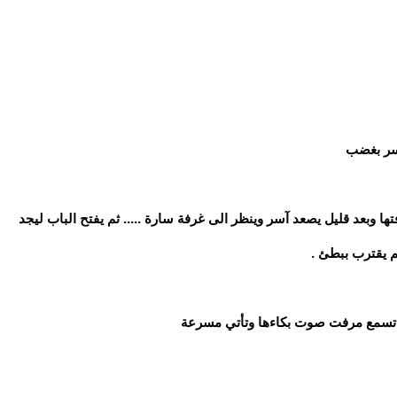
آسر بغضب
تها وبعد قليل يصعد آسر وينظر الى غرفة سارة ..... ثم يفتح الباب ليجد
م يقترب ببطئ .
تسم تسمع مرفت صوت بكاءها وتأتي مسرعة