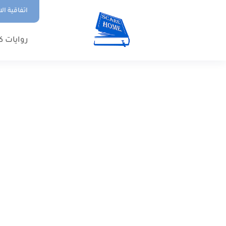
اتفاقية ال
روايات ك