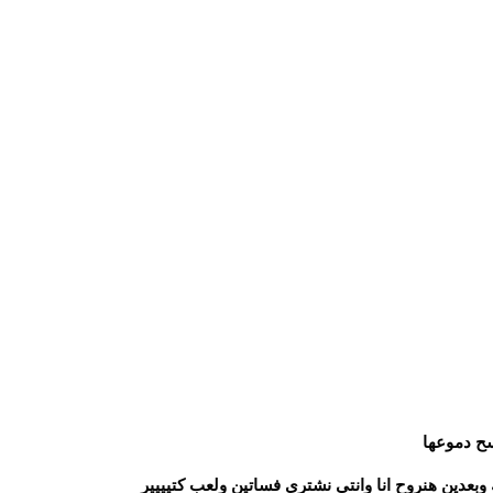
سح دموعها
عدين هنروح انا وانتى نشتري فساتين ولعب كتيييير