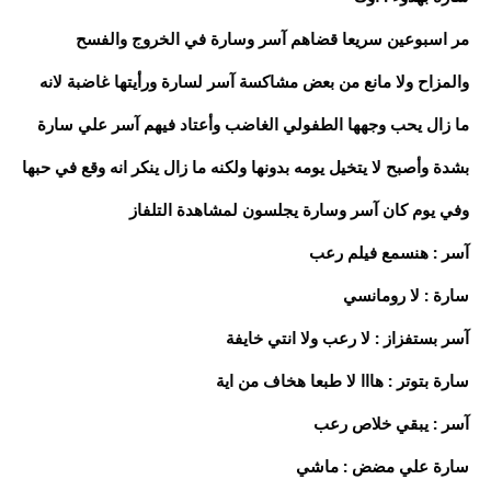
مر اسبوعين سريعا قضاهم آسر وسارة في الخروج والفسح
والمزاح ولا مانع من بعض مشاكسة آسر لسارة ورأيتها غاضبة لانه
ما زال يحب وجهها الطفولي الغاضب وأعتاد فيهم آسر علي سارة
بشدة وأصبح لا يتخيل يومه بدونها ولكنه ما زال ينكر انه وقع في حبها
وفي يوم كان آسر وسارة يجلسون لمشاهدة التلفاز
آسر : هنسمع فيلم رعب
سارة : لا رومانسي
آسر بستفزاز : لا رعب ولا انتي خايفة
سارة بتوتر : هااا لا طبعا هخاف من اية
آسر : يبقي خلاص رعب
سارة علي مضض : ماشي