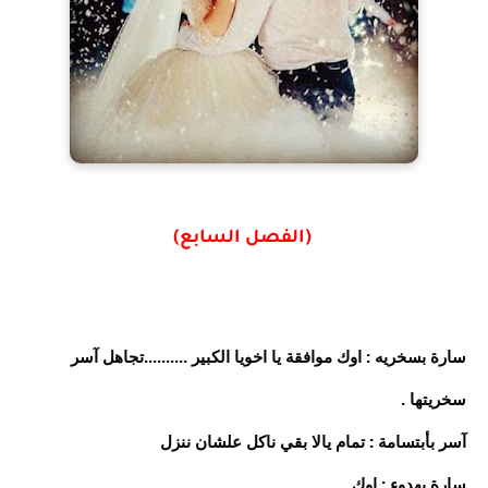
(الفصل السابع)
سارة بسخريه : اوك موافقة يا اخويا الكبير ..........تجاهل آسر
سخريتها .
آسر بأبتسامة : تمام يالا بقي ناكل علشان ننزل
سارة بهدوء : اوك