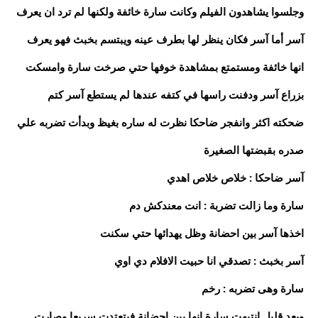
وجلسوا يشاهدون الفيلم وكانت سارة خائفة ولكنها لم ترد ان يعرف
آسر أما آسر فكان ينظر لها بطرف عينه ويبتسم بخبث فهو يعرف
انها خائفة ومستمتع بمشاهدة خوفها حتي صرخت سارة وامسكت
بزراع آسر ودفنت راسها في كتفه عندها لم يستطع آسر كتم
ضحكته اكثر وانفجر ضاحكا نظرت له ساره بغيظ وبدأت تضربه علي
صدره بقبضتها الصغيرة
آسر ضاحكا : خلاص خلاص اهدي
سارة وما زالت تضربة : انت معندكش دم
اخذها آسر بين احضانة وظل يهدائها حتي سكنت
آسر بخبث : تصدقي انا حبيت الافلام دي اوي
سارة وهى تضربه : رخم
وبعد قليل انتبهت سارة انها بين احضانة فبتعتدت سريعا وصارت