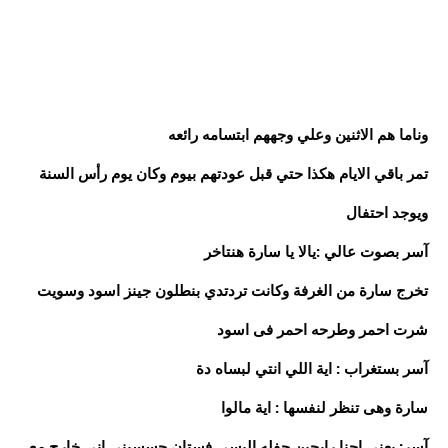
وناما هم الاثنين وعلي وجههم ابتسامه رائعه
تمر باقي الايام هكذا حتي قبل عودتهم بيوم وكان يوم رأس السنة
ويوجد احتفال
آسر بصوت عالي :يالا يا سارة هنتاخر
تخرج سارة من الغرفة وكانت تردتدي بنطلون جينز اسود وسويت
شرت احمر وطرحه احمر فى اسود
آسر بستغراب : اية اللي انتي لبساه دة
سارة وهى تنظر لنفسها : اية مالوا
آسر: يعني احنا رايحين حفله البسي فستان حسسيني اني خارج مع