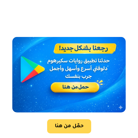
حمّل من هنا