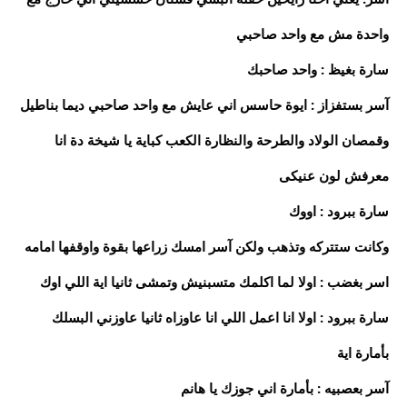
واحدة مش مع واحد صاحبي
سارة بغيظ : واحد صاحبك
آسر بستفزاز : ايوة حاسس اني عايش مع واحد صاحبي ديما بناطيل
وقمصان الولاد والطرحة والنظارة الكعب كباية يا شيخة دة انا
معرفش لون عنيكى
سارة ببرود : اووك
وكانت ستتركه وتذهب ولكن آسر امسك زراعها بقوة واوقفها امامه
اسر بغضب : اولا لما اكلمك متسبنيش وتمشى ثانيا اية اللي اوك
سارة ببرود : اولا انا اعمل اللي انا عاوزاه ثانيا عاوزني البسلك
بأمارة اية
آسر بعصبيه : بأمارة اني جوزك يا هانم