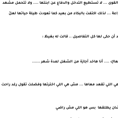
كانت آمال تنظر إليهم من بعيد ...منهكة الروح ...خائرة القوى ... لا تستطيع التدخل والدفاع عن ابنتها .... ولا تتحمل مشهد 
الإهانة والذل الذي أمامها .. ولكنها كانت تجيد البكاء ببراعة ... لذلك اكتفت بالبكاء من بعيد كما تعودت طيلة حياتها لعلّ 
عد أن حكى لها كل التفاصيل .. قالت له بغيظ :
كِ .... أنا هاخد أجازة من الشغل لمدة شهر ...... 
..... واحنا أصلا مالنا بالموضوع ده يا أكرم ما تخلي امك هي اللي تقعد معاها ... مش هي اللي اخترتها وفضلت تقول رغد راحت 
 عشان يطلقها  بس هو اللي مش راضي 