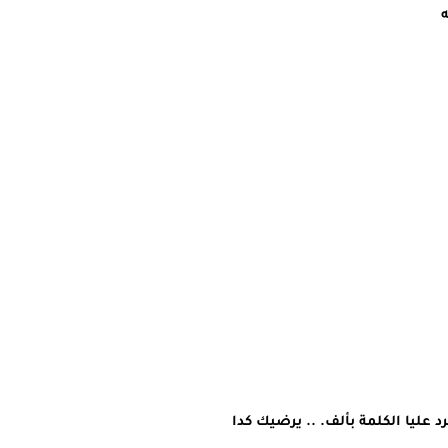
 
د عليا الكلمة بألف. .. يرضيك كدا 