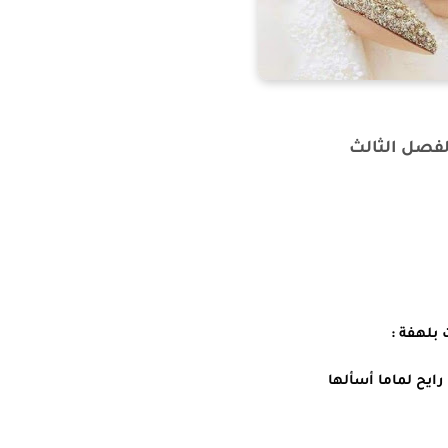
لفصل الثالث
 بلهفة :
رايح لماما أسألها 