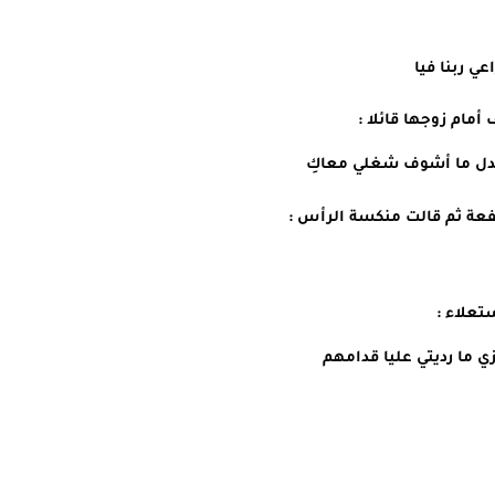
ي ربنا فيا 
مام زوجها قائلا :
لا بدل ما أشوف شغلي معاكِ 
فعة ثم قالت منكسة الرأس :
تعلاء :
ي ما رديتي عليا قدامهم 