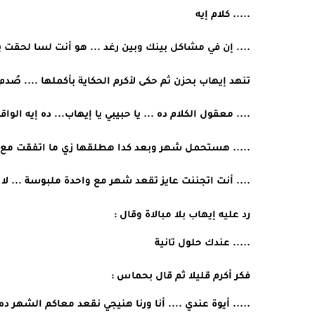
..... كلام إيه 
.... إن في مشاكل بينك وبين رغد ... هو أنت لسا لحقت ياب
تنهد إيهاب بحزن ثم حكى لأكرم الحكاية بأكملها .... صُد
.... معقول الكلام ده ... يا حبيبي يا إيهاب... ده إيه ا
..... هستحمل شهر وبعد كدا هطلقها زي ما اتفقت مع أ
.... أنت اتجننت عايز تقعد شهر مع واحدة ملبوسة ... لا 
رد عليه إيهاب بلا مبالاة وقال :
..... عندك حلول تانية 
فكر أكرم قليلا ثم قال بحماس :
..... أيوة عندي .... أنا ورنا هنيجي نقعد معاكم الشهر 