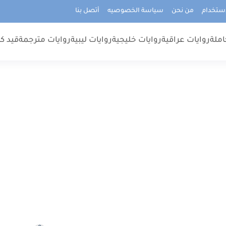
استخدام
من نحن
سياسة الخصوصيه
أتصل بنا
املة
روايات عراقية
روايات خليجية
روايات ليبية
روايات مترجمة
قيد كت