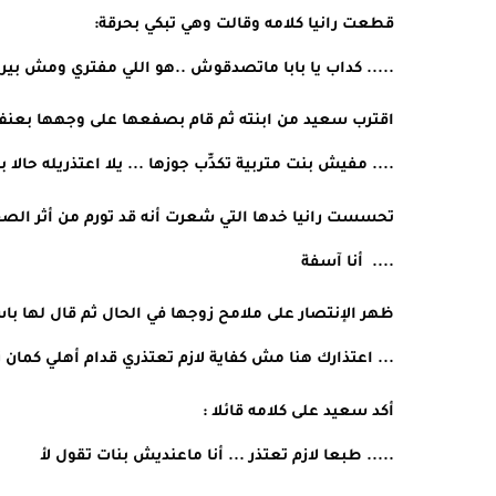
قطعت رانيا كلامه وقالت وهي تبكي بحرقة: 
..... كداب يا بابا ماتصدقوش ..هو اللي مفتري ومش بيراع
اقترب سعيد من ابنته ثم قام بصفعها على وجهها بعنف أ
.... مفيش بنت متربية تكدِّب جوزها ... يلا اعتذريله حا
تحسست رانيا خدها التي شعرت أنه قد تورم من أثر الص
....  أنا آسفة 
ظهر الإنتصار على ملامح زوجها في الحال ثم قال لها باس
... اعتذارك هنا مش كفاية لازم تعتذري قدام أهلي كمان ز
أكد سعيد على كلامه قائلا :
..... طبعا لازم تعتذر ... أنا ماعنديش بنات تقول لأ 