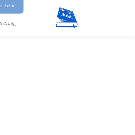
اتفاقية ال
روايات ك