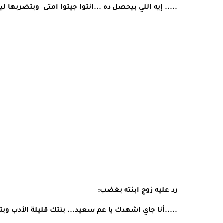
..... إيه اللي بيحصل ده ...انتوا جيتوا امتى  وبتضربها ليه
رد عليه زوج ابنته بغضب:
.....أنا جاي اشهدك يا عم سعيد... بنتك قليلة الأدب وبتر