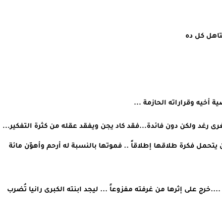
اهل كل ده 
جلس سعيد وحيداً في غرفته يفكر في مصيبة ابنته الصغرى رغد ولكن دون فائدة...فقد كاد يجن ويفقد عقله من كثرة التفكير... 
لا يستطيع أن يجد مخرجاً يوقف به طلاق ابنته ... فهو لن يتحمل فكرة طلاقها إطلاقاً .. فموتها بالنسبة له أرحم وأهوّن مائة 
فاق من شروده على صوت صرخات عالية آتية من الخارج  ....خرج على إثرها من غرفته مفزوعاً ... ليجد ابنته الكبرى رانيا تُضرب 