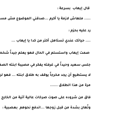
 قال إيهاب  بسرعة :
..... ملهاش لازمة يا أكرم ...صدقني الموضوع مش مست
رد عليه بحزم : 
.... حياتك عندي تستاهل أكتر من كدا يا إيهاب ... 
 صمت إيهاب واستسلم في الحال فهو يعلم جيداً شخصية أخيه وقراراته الحازمة ...
مرة من هذا الطلاق ...... 
وتُهان بشدة من قبل زوجها ...اندفع نحوهم  بعصبية :