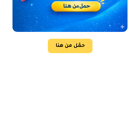
حمّل من هنا