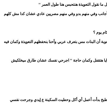
ما نقول التعويذة هنتحبس هنا طول العمر "
سألتها ليه االبنات مش بيتكلموا معانا قالت ان في منهم أجانب وفي منهم بدو وفي منهم مصريين عادي عشان كدا مش كلهم 
ام يوم ؟
قولتلها ٢٠ ..قالت "كويس بس مش اوي لأن هنواجهه صعوبة أن البنات مس بتعرف عربي وأحنا بنحفظهم التعويذة وكمان فيه 
الساعه دقت ٧ قالتلي روحي وقولي نفس الطلاسم المرايا هتقفل وكمان حاجة " اجرحي نفسك عشان طارق ميخلكيش 
طبخ بدأت أعمل أي أكل وحطيت السكينة ع إيدي وجرحت نفسي