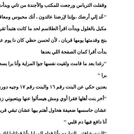
وقفلت الترباس ورجعت للمكتب والأجندة من تاني وبدأت أ
بنج وقدمتها يومها قربان ، لأن لحسن حظي كان دا يوم عيد
بدأت أقرا كمان الصفحة اللي بعدها
برا "
بعدين حكي عن البنت رقم ١٦ والبنت رقم ١٧ وجيه دوري أنا البنت رقم ١٨
أنا دافع فيها دم قلبي "