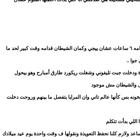
قومت بسرعة ببص ع الساعه لقيتها ١ الضهر ، طارق قدامه ٦ ساعات عشان ييجي وكمان الشيطان قدامه وقت كبير لحد ما 
جوا ..
وبسرعة جبت ورقة كتبت فيها تعويذة الخلاص من الأجندة ودخلت جبت تليفوني وشغلت ريكورد طارق أمبارح وهو بيحول 
اسل والشيطان مش موجود
بس هدخل إزاي ..أول ما حطيت إيدي ا المرايا حسيت بسخونه بس كأنها عالم تاني وان المرايا بتفصل ما بينهم وروحت دخلت 
 اللي بدأت تتكلم
"الحمد لله إنك لاحظتي كل ححاجة بدري ، أنا مقدرتش أساعد ولازم كلنا نحفظ التعويذة ونقولها ف وقت واحدة يوم عيد ميلادك 