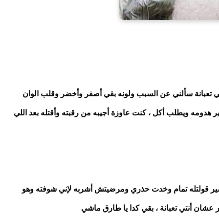
ولما طارق رجع سألني عن الأكل قولتله إني معملتش لإني تعبانة سألني عن السبب ولونه بقي أصفر وأخضر وقلب الوان 
الطيف ، قولتله لا أبدا شويه أرهاق ، فباس إيدي ودخل يغير هدومه ويطلب أكل ، كنت عاوزة أجيبه من رقبته وأقتله بعد اللي 
بعد ما خرج من أوضته الأكل وصل أكلنا وأقترح يعمل عصير قولتله تمام وخدت حذري ومرضيتش أشربه لإني شوفته وهو 
 عشان أنتي تعبانة ، بقي كدا يا طارق ماشي