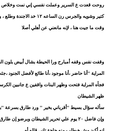
وقت ما جيت هنا ، لإنه مانعني عن أهلي أصلا
المراية "أنا حاضر ،أنا موجود ،أنا طائع لأفضل الجنود 
ظهر الشيطان
سأله سؤال بسيط "أقرباني بخير " ورد طارق بسرعة "ب
إنه أكيد مش هيطلب منه حاجة تاني قاله أه