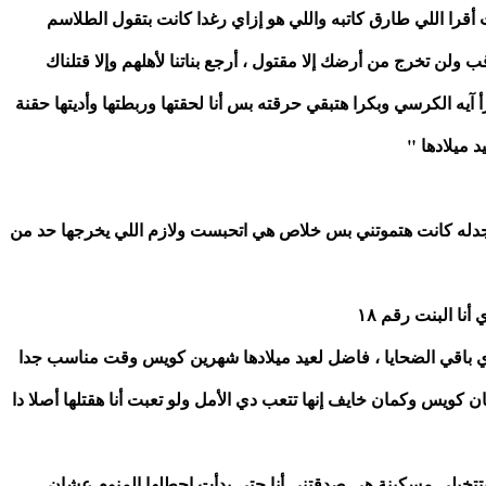
قرا اللي طارق كاتبه واللي هو إزاي رغدا كانت بتقول الطلاسم
"عُد إلي أرضك ،وإننا لإرضنا عائدون ، أنك محبوس ومعاقب ولن تخرج من أرضك إلا مقتول ، أرجع بناتنا لأهلهم وإلا قتلناك 
مكبل بالغلول وبدأت اقرأ الطلاسم لحد ما كانت هتبدأ تقرأ آيه الكرسي وبكرا هتبقي حرقته بس أنا لحقتها وربطتها وأديتها حقنة 
 ميلادها "
"رغدا بعد ما قامت ولقيت نفسها جوا المراية وأنا برا بسجدله كانت هتموتني بس خلاص هي اتحبست ولازم اللي يخرجها حد من 
"أخر بنت أهلها فقرا أوي ومش هيسألوا عنها ويتعبوني زي باقي الضحايا ، فاضل لعيد ميلادها شهرين كويس وقت مناسب جدا 
عشان حاسسها ضعيفة هحاول أهتم بيها عشان تبقي قربان كويس وكمان خايف إنها تتعب دي الأمل ولو تعبت أنا هقتلها أصلا دا 
"البنت شافتني النهارده وأنا قدام المرايا وأنا قولتلها إنك بتتخيلي مسكينة هي صدقتني أنا حتي بدأت احطلها المنوم عشان 