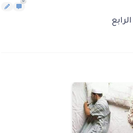
0
لرابع