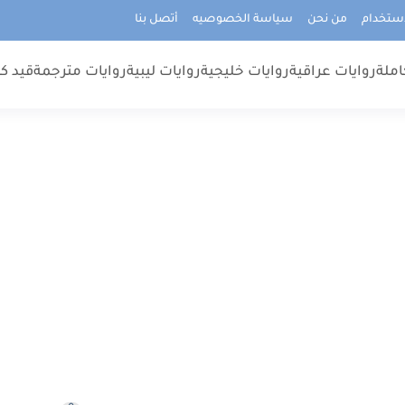
استخدام
من نحن
سياسة الخصوصيه
أتصل بنا
املة
روايات عراقية
روايات خليجية
روايات ليبية
روايات مترجمة
قيد كت