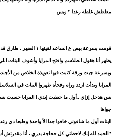
مغلطش غلطة رغدا " وبس
يظهر أنا هقول الطلاسم وافتح المرايا وأشوف البنات اللي 
المرايا وبدأت اردد وراه وفجأه ظهروا البنات في السل
جواها
اابنات أول ما شافوني خافوا جدا الأ واحدة وطبعا دي رغدا