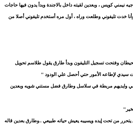
روحت قعدت ع السرير وعملت نفسي إني نمت وخلاص جيه نيمني كويس ، وبعدين لقيته داخل بالاجندة وبدأ يدون فيها حاجات 
كتير وشويه والجرس رن الساعه ١٢ خد الاجندة وطلع ، وأنا خدت تليفوني وطلعت وراه ، أول مره أستخدم تليفوني أصلا من 
وقفت نفس وقفه أمبارح ورا الحيطة بشال أبيض بلون الحيطان وفتحت تسجيل التليفون وبدأ طارق يقول طلاسم تحويل 
،جئت سيدي لإطاعه الأمور حتي أحصل علي الودود "
فجأه المراية فتحت وظهر البنات واقفين ع جانبين الكرسي وايديهم مربطة في سلاسل وطارق فضل مستني شويه وبعدين 
خير"
وإن فاضل ٢٠ يوم علي تحرير الشيطان وبرضو إن طارق يتحرر من تحت إيده ويسيبه يعيش حياته طبيعي ..وطارق بعدين قاله 