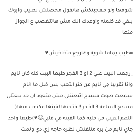
شوفها ولو معجبتكش هانقول محصلش نصيب وابوك
يبقي قد كلمته واوعدك انك مش هاتتغصب ع الجواز
منها
=طيب يماما شويه وهارجع متقلقيش♥️
_رجعت البيت علي 2 او 3 الفجر طبعا البيت كله كان نايم
وانا تقريبا جي نايم من كتر التعب بس قبل ما انام
سمعت صوت مسدج اتبعتتلي مش متعود ان حد يبعتلي
مسدج الساعه 3 الفجر !! فتحتها لقيتها مكتوب فيها(
اللهم القيني في قلبه كما القيته في قلبي🥺♥️)طبعا واحد
جاي نايم من بره متلفتش نظره حاجه زي دي ونمت