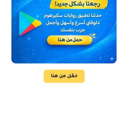
حمّل من هنا