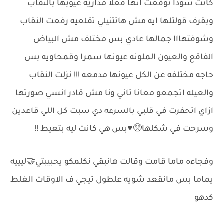
كانت سودا توقعت انها فعلا مداريه عيوبها بالنقاب
وبقرف قولتلها ايه مش هاتتنيلي تقلعيه رفعت النقاب
وشوفتهااا جمالها عادي بس مختلف مش البياض
الفاقع والعيون الملونه عيونها سمرا وقمحاويه بس
حاجه مختلفه عن الكل عيونها مدمعه !!! نزلت النقاب
والعيله اتجمعو معانا تاني ونا مش قادر انسي صورتها
ازاي اتحفرت في قلبي بالسرعه دي سبت كل اللي قاعدين
وسرحت في شكلها🥺♥️بس هي كانت ليه بتعيط !!
وفجاءه ماما قامت وقالت هانبقي نكلمكو يحبيبتي🤝ليييه
يماما بس مانقعد شويه علطول تيجي ف الاوقات الغلط
كدهو