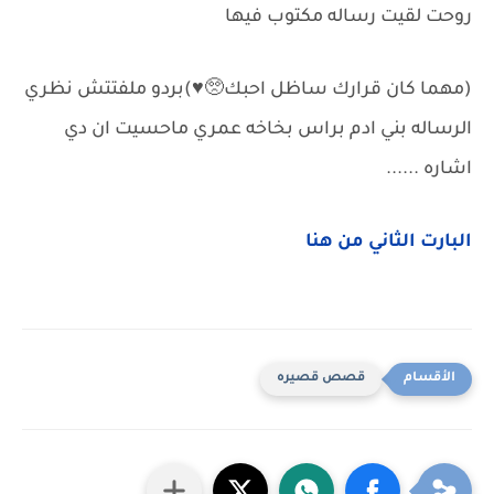
روحت لقيت رساله مكتوب فيها
(مهما كان قرارك ساظل احبك🥺♥️)بردو ملفتتش نظري
الرساله بني ادم براس بخاخه عمري ماحسيت ان دي
اشاره ......
البارت الثاني من هنا
قصص قصيره