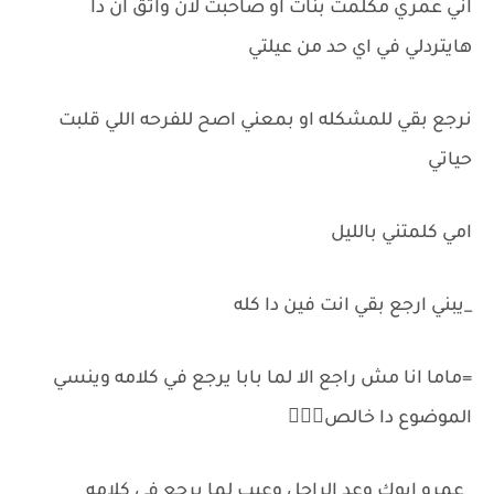
اني عمري مكلمت بنات او صاحبت لان واثق ان دا
هايتردلي في اي حد من عيلتي
نرجع بقي للمشكله او بمعني اصح للفرحه اللي قلبت
حياتي
امي كلمتني بالليل
_يبني ارجع بقي انت فين دا كله
=ماما انا مش راجع الا لما بابا يرجع في كلامه وينسي
الموضوع دا خالص🙅🏻‍♂️
_عمرو ابوك وعد الراجل وعيب لما يرجع في كلامه