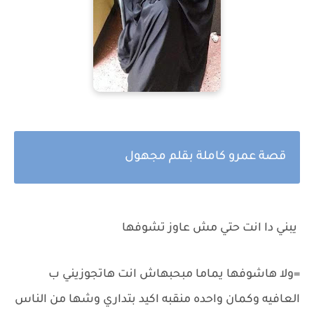
قصة عمرو كاملة بقلم مجهول
يبني دا انت حتي مش عاوز تشوفها
=ولا هاشوفها يماما مبحبهاش انت هاتجوزيني ب
العافيه وكمان واحده منقبه اكيد بتداري وشها من الناس