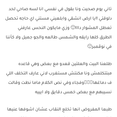
تاني يوم صحيت ونا بقول في نفسي انا لسه صاحي لحد
دلوقتي !!يا ارض انشقي وابلعيني مستني اي حاجه تحصل
تعطل المشوار دااا🙂 وزي مايكون النحس عارفني
الطرق كلها رايقه والشمس طالعه والجو جميل ولا كأننا
في نوڤمبر🙂
طلعنا البيت والعلتين قعدو مع بعض وهي قاعده
مبتتكلمش ونا مكنتش مستغرب لاني عارف التخلف اللي
ف دماغها🤷🏻‍♀️وفجاء وفي نص الكلام ماما نطت وقالت
نسيبهم مع بعض خمس دقايق ولا ايييه
طبعا المفروض انها تخلع النقاب عشان اشوفها عنيها