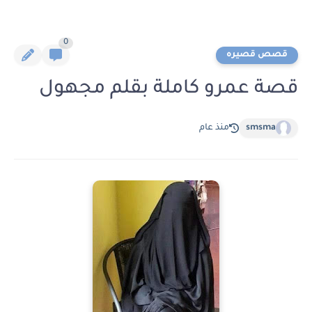
0
قصص قصيره
قصة عمرو كاملة بقلم مجهول
smsma
منذ عام