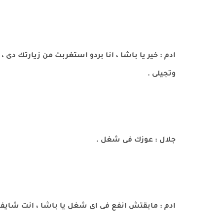
ادم : خير يا باشا ، انا بردو استغربت من زيارتك
وتجيلى .
جلال : عوزك فى شغل .
ادم : مابقتش انفع فى اى شغل يا باشا ، انت شايف ا