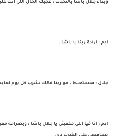
وبداء جلال باشا بالتحدث : عجبك الحال اللى انت عليه
ادم : ارادة ربنا يا باشا .
جلال : هنستعبط ، هو ربنا قالك تشرب كل يوم لغ
ادم : انا فيا اللى مكفينى يا جلال باشا ، وبصراحه 
يسامحنى على الشرب ده .