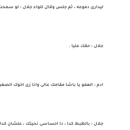
ليدارى دموعه ، ثم جلس وقال للواء جلال : لو سمحت
جلال : حقك عليا .
ادم : العفو يا باشا مقامك عالى وانا زى اخوك الصغير
جلال : بالظبط كدا ، دا احساسى نحيتك ، علشان كدا ان