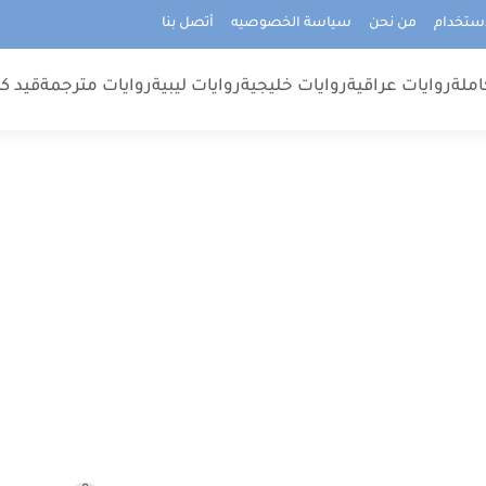
استخدام
من نحن
سياسة الخصوصيه
أتصل بنا
املة
روايات عراقية
روايات خليجية
روايات ليبية
روايات مترجمة
قيد كت