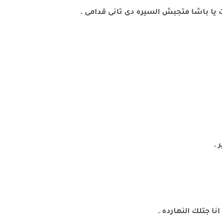
 يا باشا متجبش السيره دى تانى قدامى .
 .
ا جتلك النهارده .