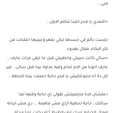
مني...
=اقعدي يا فجر خلينا نتكلم الاول...
جلست بألم في جسدها تبكي بقهر وعينيها انتفخت من
كثر البكاء، فقال بهدوء
=سالي كانت حبيبتي وخطيبتي قبل ما تبقي مرات عارف...
عارف اخويا من الام تمام وفيه عداوة بينا قبل سالى.. غير
كل دة انا مخونتكيش يا فجر حاجة حصلت بيننا للحظة...
=علشان كدة مارضيتش تقولى اي حاجة وقتها لما
سألتك ، حاجة لحظية ازاي مش فاهمة ... دي مش خيانه
اومال الخيانه عندك ايه بالظبط ؟ لو دخلت عليا فجأة