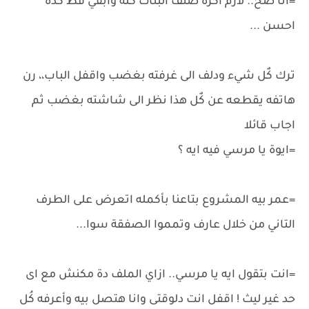
=انا صح.. لازم اكره صنف البنات كله وابقي فظ كدة
احسن ...
ترك كٌل شيء ودلف الى غرفته بغضب واقفل الباب،، رن
هاتفه يقطعه عن كٌل هذا نظر الى شاشته بغضب ثم
اجاب قائلا
=ايوة يا مرسي فيه ايه ؟
=عمر بيه المشروع بتاعنا بأكمله اتعرض على الطرف
التاني من خلال عارف وتمموا الصفقة سوا...
=انت بتقول ايه يا مرسي.. ازاي الملف دة مكنش مع اى
حد غير ليث ! اقفل انت دلوقتى وانا هتصل بيه وأعرفه كُل