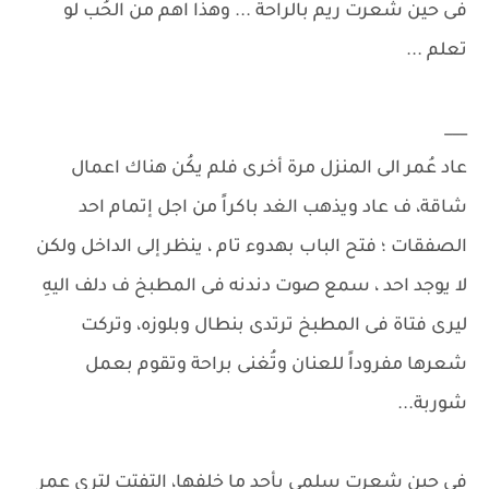
فى حين شعرت ريم بالراحة ... وهذا اهم من الحُب لو
تعلم ...
___
عاد عُمر الى المنزل مرة أخرى فلم يكُن هناك اعمال
شاقة، ف عاد ويذهب الغد باكراً من اجل إتمام احد
الصفقات ؛ فتح الباب بهدوء تام ، ينظر إلى الداخل ولكن
لا يوجد احد ، سمع صوت دندنه فى المطبخ ف دلف اليهِ
ليرى فتاة فى المطبخ ترتدى بنطال وبلوزه، وتركت
شعرها مفروداً للعنان وتُغنى براحة وتقوم بعمل
شوربة...
فى حين شعرت سلمى بأحد ما خلفها، التفتت لترى عمر