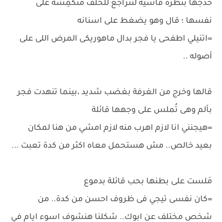
حدجها بنظرة قاسية لتتراجع للخلف مُنكمِشة على
نفسها ؛ قال وهو يضغط على اسنانه
=اتنيلي اطفحى يا فجر بدال ماهوريكى المرض اللى على
أصوله ..
قالها وخرج من الغرفة بغضب شديد ،بينما تنهدت فجر
بألم وهى تُملس على وجهها قائلة
=هيجنني انا لازم اهرب منه لازم امشي من هنا لمكان
بعيد خالص.. مش هستحمل معاه اكثر من كدة تعبت ...
مَلست على بطنها بحب قائلة بدموع
=كان نفسى تيجي فى ظروف احسن من كدة.. من
شخص مختلف عن ابوك.. شكلنا هنشوف اسوء ايام في