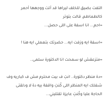
التفت بضيق للخلف ليراها قد أتت ووجهها أحمر
كالطماطم، قالت بتوتر
=احم... انا اسفة على اللى حصل...
=اسفة ايه وزفت ايه... حضرتك بتعملي ايه هنا !
=متزعقش لو سمحت انا الدكتورة سلمى..
=دة منظر دكتورة.. انتِ ف بيت محترم مش ف كباريه وف
شغلك ايه المنظر اللى كُنتِ واقفة بيه دة لا ودلقتى
الحاجة عليا وكُنتِ عايزة تقتليني...