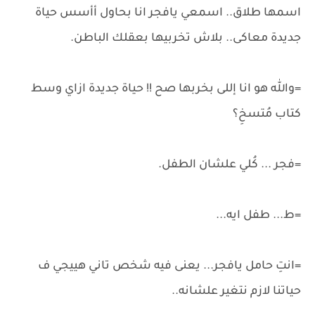
اسمها طلاق.. اسمعي يافجر انا بحاول أأسس حياة
جديدة معاكى.. بلاش تخربيها بعقلك الباطن.
=والله هو انا إللى بخربها صح !! حياة جديدة ازاي وسط
كتاب مُتسخِ؟
=فجر ... كُلي علشان الطفل.
=ط... طفل ايه...
=انتِ حامل يافجر... يعنى فيه شخص تاني هييجي ف
حياتنا لازم نتغير علشانه..