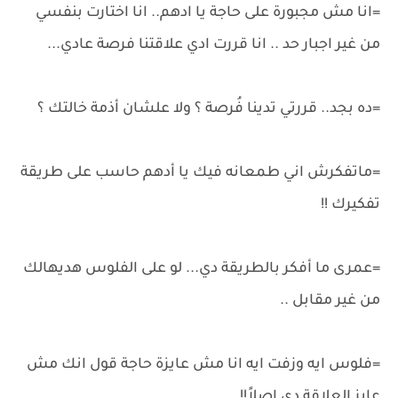
=انا مش مجبورة على حاجة يا ادهم.. انا اختارت بنفسي
من غير اجبار حد .. انا قررت ادي علاقتنا فرصة عادي...
=ده بجد.. قررتي تدينا فُرصة ؟ ولا علشان أذمة خالتك ؟
=ماتفكرش اني طمعانه فيك يا أدهم حاسب على طريقة
تفكيرك !!
=عمرى ما أفكر بالطريقة دي... لو على الفلوس هديهالك
من غير مقابل ..
=فلوس ايه وزفت ايه انا مش عايزة حاجة قول انك مش
عايز العلاقة دي اصلاً!!