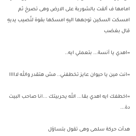
امامها ف ألقت بالشوربة على الارض وهى تصرخ ثم
امسكت السكين توجهها اليهِ امسكها بقوة لتُصيب يديهِ
قال بغضب
=اهدي يا آنسة... بتعملي ايه..
=انت مين يا حيوان عايز تخطفني.. مش هتقدر والله لااااا
=اخطفك ايه اهدي بقا... الله يحربيتك ...انا صاحب البيت
دة...
هدأت حركة سلمى وهى تقول بتساؤل