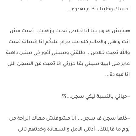
نفسك وخلينا نتكلم بهدوء...
=مفيش هدوء بينا انا خلاص تعبت وزهقت.. تعبت مش
انت واهلي والعالم كله عليا حرام عليكُم انا انسانة تعبت
والله تعبت خلاص... طلقني وسيبني أغور في ستين داهية
عايز منى ايييه سيبني بقا حررني انا تعبت من السجن اللى
انا فيه دة...
=حياتي بالنسبة ليكي سجن...؟؟
=كلها سجن ف سجن... انا مشوفتش معاك الراحة من
يوم ما قابلتك.. أدتنى الامل والسعادة وخدتهم تانى