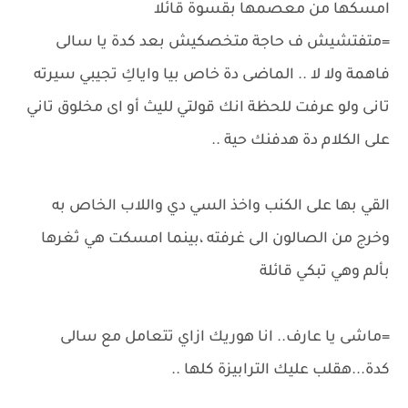
امسكها من معصمها بقسوة قائلا
=متفتشيش ف حاجة متخصكيش بعد كدة يا سالى
فاهمة ولا لا .. الماضى دة خاص بيا واياكِ تجيبي سيرته
تانى ولو عرفت للحظة انك قولتي لليث أو اى مخلوق تاني
على الكلام دة هدفنك حية ..
القي بها على الكنب واخذ السي دي واللاب الخاص به
وخرج من الصالون الى غرفته ،بينما امسكت هي ثغرها
بألم وهي تبكي قائلة
=ماشى يا عارف.. انا هوريك ازاي تتعامل مع سالى
كدة...هقلب عليك الترابيزة كلها ..