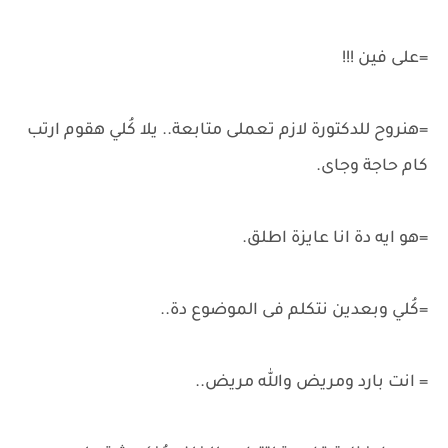
=على فين !!!
=هنروح للدكتورة لازم تعملى متابعة.. يلا كُلي هقوم ارتب
كام حاجة وجاى.
=هو ايه دة انا عايزة اطلق.
=كُلي وبعدين نتكلم فى الموضوع دة..
= انت بارد ومريض والله مريض..