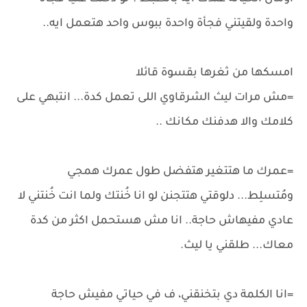
واحدة ولقيتني فجأة واحدة ببوس واحد هتعمل ايه..
امسكها من ثغرها بقسوة قائلا
=مش مرات ليث الشرقاوي اللى تعمل كدة... انتبهي على
كلامك والا هدفنك مكانك ..
=عمرك ما هتتغير هتفضل طول عمرك همجي
ومُتسلِط... دلوقتي هتتجنن لو انا خُنتك ولما انت خُنتني لا
عادي مفيهاش حاجة.. انا مش هستحمل اكثر من كدة
معاك... طلقني يا ليث.
=انا الكلمة دي بتخنقني، ف في حياتي مفيش حاجة