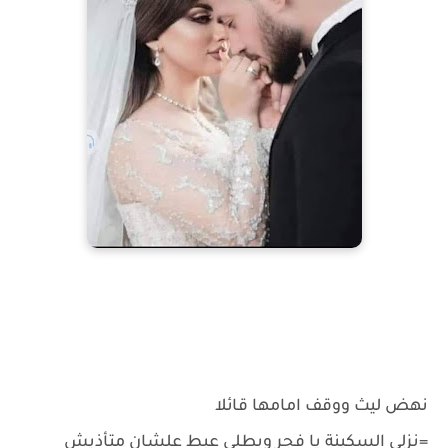
رواية جحيم الليث الفصل السابع عشر
نهض ليث ووقف امامها قائلا
=نزلي السكينة يا فجر وبطلي عبط علشان متأذيش